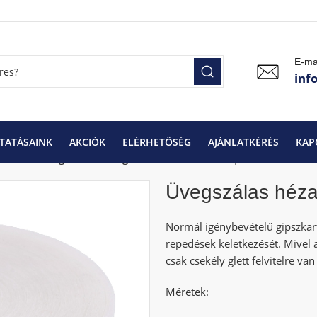
E-ma
inf
TATÁSAINK
AKCIÓK
ELÉRHETŐSÉG
AJÁNLATKÉRÉS
KAP
rmékek
Üvegszálas hézagerősítő csík 100 mm | 25 m
Üvegszálas héza
Normál igénybevételű gipszkar
repedések keletkezését. Mivel 
csak csekély glett felvitelre va
Méretek: