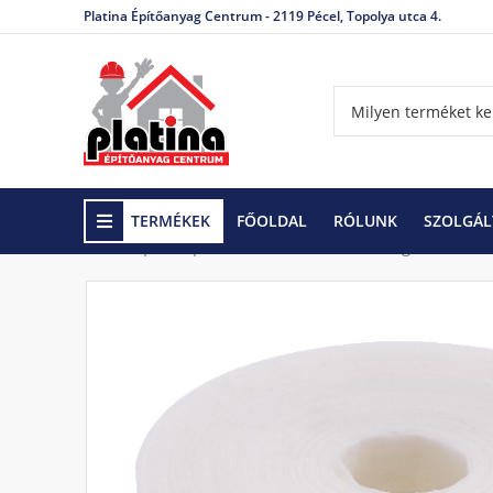
Platina Építőanyag Centrum - 2119 Pécel, Topolya utca 4.
TERMÉKEK
FŐOLDAL
RÓLUNK
SZOLGÁL
Kezdőlap
Gipszkarton rendszerek
Kiegészítő te