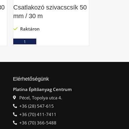
30
Csatlakozó szivacscsík 50
Csatlakozó 
mm / 30 m
mm / 30 m
Raktáron
Raktáron
Ajánlatkérés
Ajá
Elérhetőségünk
Platina Építőanyag Centrum
Pécel, Topolya utca 4.
+36 (28) 547-615
+36 (70) 411-7411
+36 (70) 366-5488