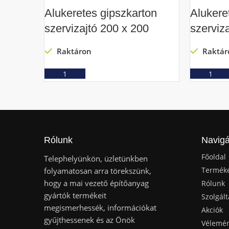
Alukeretes gipszkarton
Alukere
szervizajtó 200 x 200
szerviz
Raktáron
Raktár
Ajánlatkérés
Rólunk
Navigá
Főoldal
Telephelyünkön, üzletünkben
Termék
folyamatosan arra törekszünk,
hogy a mai vezető építőanyag
Rólunk
gyártók termékeit
Szolgált
megismerhessék, információkat
Akciók
gyűjthessenek és az Önök
Vélemé