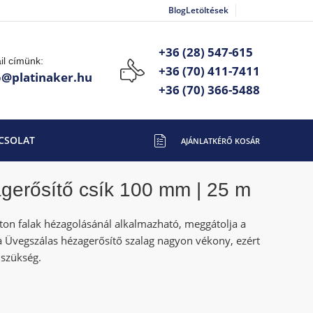
Blog
Letöltések
+36 (28) 547-615
il címünk:
+36 (70) 411-7411
o@platinaker.hu
+36 (70) 366-5488
CSOLAT
gerősítő csík 100 mm | 25 m
ton falak hézagolásánál alkalmazható, meggátolja a
a Üvegszálas hézagerősítő szalag nagyon vékony, ezért
n szükség.