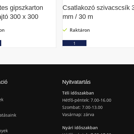
tes gipszkarton
Csatlakozó szivacscsík 
ajtó 300 x 300
mm / 30 m
on
Raktáron
Ajánlatkérés
Ajánlatkérés
ció
Nyitvatartás
Téli időszakban
ek
Hétfő-péntek: 7.00-16.00
Szombat: 7.00-13.00
Vasárnap: zárva
atásaink
Nyári időszakban
nyek