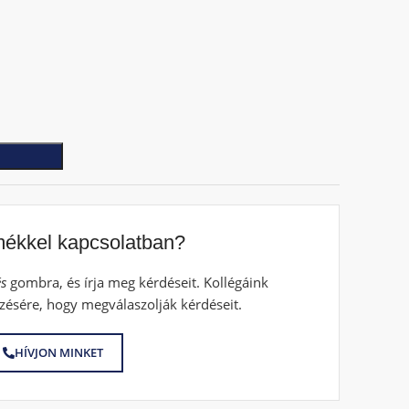
mékkel kapcsolatban?
s
gombra, és írja meg kérdéseit. Kollégáink
zésére, hogy megválaszolják kérdéseit.
HÍVJON MINKET