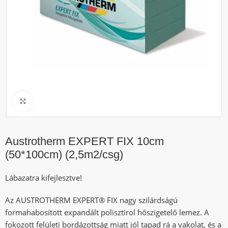
Click to enlarge
Austrotherm EXPERT FIX 10cm
(50*100cm) (2,5m2/csg)
Lábazatra kifejlesztve!
Az AUSTROTHERM EXPERT® FIX nagy szilárdságú
formahabosított expandált polisztirol hőszigetelő lemez. A
fokozott felületi bordázottság miatt jól tapad rá a vakolat, és a