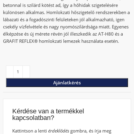
betonnal is szilárd kötést ad, így a hőhidak szigetelésére
különösen alkalmas. Homlokzati hőszigetelő rendszerekben a
lábazati és a fogadószinti felületeken jól alkalmazható, igen
csekély vízfelvétele és nagy nyomószilárdsága miatt. Egyenes
élképzése és új mérete révén jól illeszkedik az AT-H80 és a
GRAFIT REFLEX® homlokzati lemezek használata esetén.
Ajánlatkérés
Kérdése van a termékkel
kapcsolatban?
Kattintson a lenti
érdeklődés
gombra, és írja meg