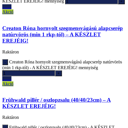
KÉSZLET EREJÉIG! mennyiség
Ajánlatkérés
Akció
Creaton Róna hornyolt szegmensvágású alapcserép
natúrvörös (min 1 rkp-tól) – A KÉSZLET
EREJÉIG!
Raktáron
Creaton Róna hornyolt szegmensvágású alapcserép natúrvörös
(min 1 rkp-tól) - A KÉSZLET EREJÉIG! mennyiség
Ajánlatkérés
Akció
Frühwald pillér / oszlopzsalu (40/40/23cm) – A
KÉSZLET EREJÉIG!
Raktáron
Frühwald pillér / oszlopzsalu (40/40/23cm) - A KÉSZLET