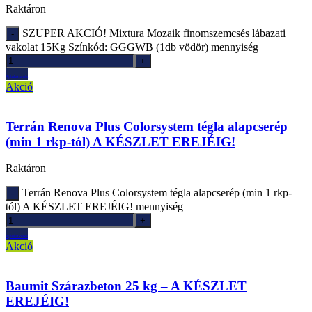
Raktáron
SZUPER AKCIÓ! Mixtura Mozaik finomszemcsés lábazati
vakolat 15Kg Színkód: GGGWB (1db vödör) mennyiség
Ajánlatkérés
Akció
Terrán Renova Plus Colorsystem tégla alapcserép
(min 1 rkp-tól) A KÉSZLET EREJÉIG!
Raktáron
Terrán Renova Plus Colorsystem tégla alapcserép (min 1 rkp-
tól) A KÉSZLET EREJÉIG! mennyiség
Ajánlatkérés
Akció
Baumit Szárazbeton 25 kg – A KÉSZLET
EREJÉIG!