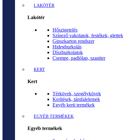
LAKÓTÉR
Lakótér
Hőszigetelés
Színező vakolatok, festékek, glettek
Gipszkarton rendszer
Hidegburkolás
Díszburkolatok
Csempe, padlólap, szaniter
KERT
Kert
Térkövek, szegélykövek
Kerítések, támfalelemek
Egyéb kerti termékek
EGYÉB TERMÉKEK
Egyéb termékek