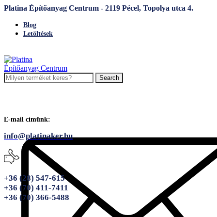
Platina Építőanyag Centrum - 2119 Pécel, Topolya utca 4.
Blog
Letöltések
Search
E-mail címünk:
info@platinaker.hu
+36 (28) 547-615
+36 (70) 411-7411
+36 (70) 366-5488