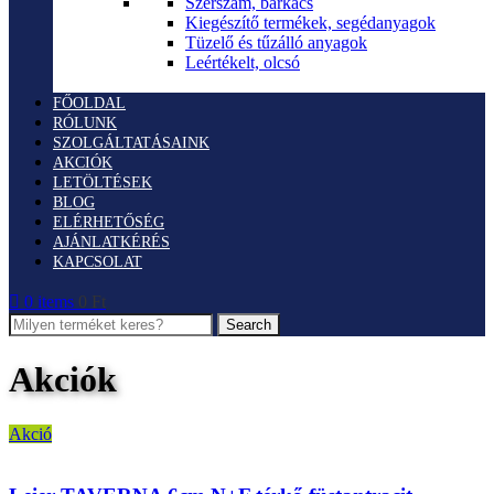
Szerszám, barkács
Kiegészítő termékek, segédanyagok
Tüzelő és tűzálló anyagok
Leértékelt, olcsó
FŐOLDAL
RÓLUNK
SZOLGÁLTATÁSAINK
AKCIÓK
LETÖLTÉSEK
BLOG
ELÉRHETŐSÉG
AJÁNLATKÉRÉS
KAPCSOLAT
0
items
0
Ft
Search
Akciók
Akció