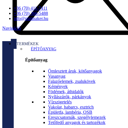
+36 (70) 411-7411
+36 (70) 366-5488
info@platinaker.hu
Navigáció
TERMÉKEK
ÉPÍTŐANYAG
Építőanyag
Ömlesztett áruk, kötőanyagok
Vasanyag
Falazóelemek, zsalukövek
Kémények
Födémek, áthidalók
Nyílászárók, párkányok
Vízszigetelés
Vakolat, habarcs, esztrich
Épületfa, lambéria, OSB
Ereszcsatornák, szegélylemezek
Tetőfedő anyagok és tartozékok