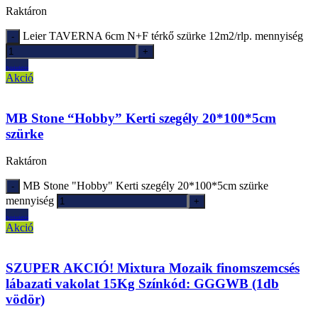
Raktáron
Leier TAVERNA 6cm N+F térkő szürke 12m2/rlp. mennyiség
Ajánlatkérés
Akció
MB Stone “Hobby” Kerti szegély 20*100*5cm
szürke
Raktáron
MB Stone "Hobby" Kerti szegély 20*100*5cm szürke
mennyiség
Ajánlatkérés
Akció
SZUPER AKCIÓ! Mixtura Mozaik finomszemcsés
lábazati vakolat 15Kg Színkód: GGGWB (1db
vödör)