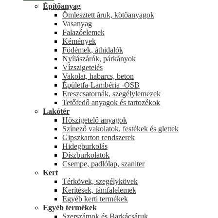
Építőanyag
Ömlesztett áruk, kötőanyagok
Vasanyag
Falazóelemek
Kémények
Födémek, áthidalók
Nyílászárók, párkányok
Vízszigetelés
Vakolat, habarcs, beton
Épületfa-Lambéria -OSB
Ereszcsatornák, szegélylemezek
Tetőfedő anyagok és tartozékok
Lakótér
Hőszigetelő anyagok
Színező vakolatok, festékek és glettek
Gipszkarton rendszerek
Hidegburkolás
Díszburkolatok
Csempe, padlólap, szaniter
Kert
Térkövek, szegélykövek
Kerítések, támfalelemek
Egyéb kerti termékek
Egyéb termékek
Szerszámok és Barkácsáruk