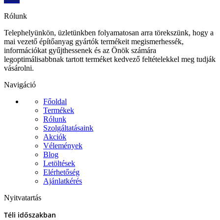
Ajánlatkérés
Rólunk
Telephelyünkön, üzletünkben folyamatosan arra törekszünk, hogy a
mai vezető építőanyag gyártók termékeit megismerhessék,
információkat gyűjthessenek és az Önök számára
legoptimálisabbnak tartott terméket kedvező feltételekkel meg tudják
vásárolni.
Navigáció
Főoldal
Termékek
Rólunk
Szolgáltatásaink
Akciók
Vélemények
Blog
Letöltések
Elérhetőség
Ajánlatkérés
Nyitvatartás
Téli időszakban