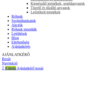
Kiegészítő termékek, segédanyagok
Tüzelő és tűzálló anyagok
Leértékelt termékek
Rólunk
Szolgáltatásaink
Akciók
Rólunk mondták
Letöltések
Blog
Elérhetőség
Ajánlatkérés
AJÁNLATKÉRŐ
Bezár
Navigáció
0
items
Ajánlatkérő kosár