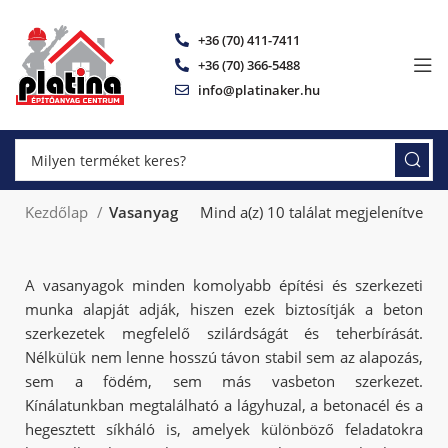
+36 (70) 411-7411
+36 (70) 366-5488
info@platinaker.hu
Kezdőlap
Vasanyag
Mind a(z) 10 találat megjelenítve
A vasanyagok minden komolyabb építési és szerkezeti
munka alapját adják, hiszen ezek biztosítják a beton
szerkezetek megfelelő szilárdságát és teherbírását.
Nélkülük nem lenne hosszú távon stabil sem az alapozás,
sem a födém, sem más vasbeton szerkezet.
Kínálatunkban megtalálható a lágyhuzal, a betonacél és a
hegesztett síkháló is, amelyek különböző feladatokra