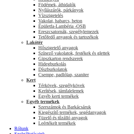
Födémek, áthidalók
Nyílászárók, párkányok
Vízszigetelés
Vakolat, habarcs, beton
Épületfa-Lambéria -OSB
Ereszcsatornák, szegélylemezek
Tetőfedő anyagok és tartozékok
Lakótér
Hőszigetelő anyagok
Színező vakolatok, festékek és glettek
Gipszkarton rendszerek
Hidegburkolás
Díszburkolatok
Csempe, padlólap, szaniter
Kert
Térkövek, szegélykövek
Kerítések, támfalelemek
Egyéb kerti termékek
Egyéb termékek
Szerszámok és Barkácsáruk
Kiegészítő termékek, segédanyagok
Tüzelő és tűzálló anyagok
Leértékelt termékek
Rólunk
Szolgáltatásaink