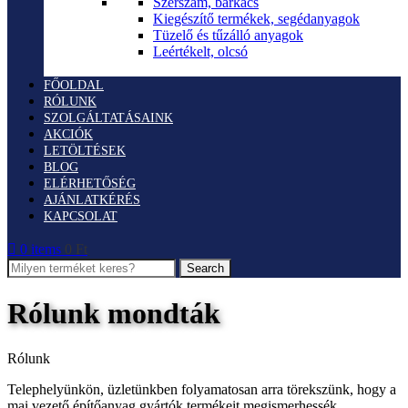
Szerszám, barkács
Kiegészítő termékek, segédanyagok
Tüzelő és tűzálló anyagok
Leértékelt, olcsó
FŐOLDAL
RÓLUNK
SZOLGÁLTATÁSAINK
AKCIÓK
LETÖLTÉSEK
BLOG
ELÉRHETŐSÉG
AJÁNLATKÉRÉS
KAPCSOLAT
0
items
0
Ft
Search
Rólunk mondták
Rólunk
Telephelyünkön, üzletünkben folyamatosan arra törekszünk, hogy a
mai vezető építőanyag gyártók termékeit megismerhessék,