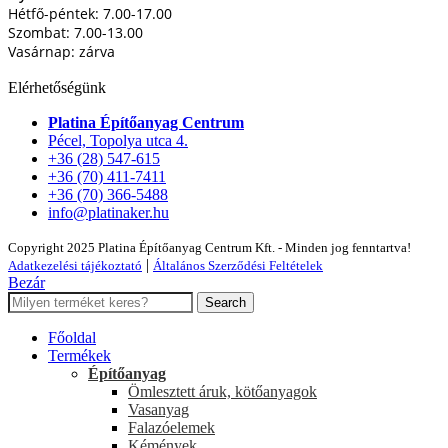
Hétfő-péntek: 7.00-17.00
Szombat: 7.00-13.00
Vasárnap: zárva
Elérhetőségünk
Platina Építőanyag Centrum
Pécel, Topolya utca 4.
+36 (28) 547-615
+36 (70) 411-7411
+36 (70) 366-5488
info@platinaker.hu
Copyright 2025 Platina Építőanyag Centrum Kft. - Minden jog fenntartva!
|
Adatkezelési tájékoztató
Általános Szerződési Feltételek
Bezár
Search
Főoldal
Termékek
Építőanyag
Ömlesztett áruk, kötőanyagok
Vasanyag
Falazóelemek
Kémények