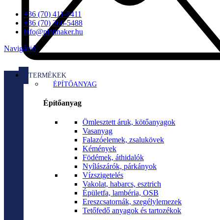
+36 (70) 411-7411
+36 (70) 366-5488
info@platinaker.hu
Navigáció
TERMÉKEK
ÉPÍTŐANYAG
Építőanyag
Ömlesztett áruk, kötőanyagok
Vasanyag
Falazóelemek, zsalukövek
Kémények
Födémek, áthidalók
Nyílászárók, párkányok
Vízszigetelés
Vakolat, habarcs, esztrich
Épületfa, lambéria, OSB
Ereszcsatornák, szegélylemezek
Tetőfedő anyagok és tartozékok