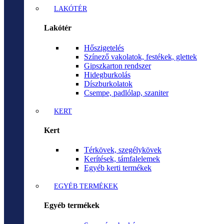
LAKÓTÉR
Lakótér
Hőszigetelés
Színező vakolatok, festékek, glettek
Gipszkarton rendszer
Hidegburkolás
Díszburkolatok
Csempe, padlólap, szaniter
KERT
Kert
Térkövek, szegélykövek
Kerítések, támfalelemek
Egyéb kerti termékek
EGYÉB TERMÉKEK
Egyéb termékek