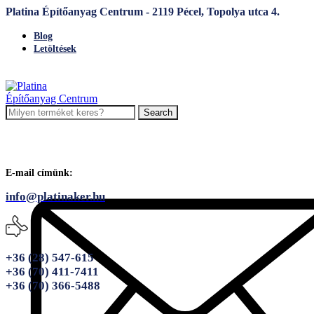
Platina Építőanyag Centrum - 2119 Pécel, Topolya utca 4.
Blog
Letöltések
Search
E-mail címünk:
info@platinaker.hu
+36 (28) 547-615
+36 (70) 411-7411
+36 (70) 366-5488