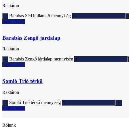
Raktáron
Barabás Séd hullámkő mennyiség
Ajánlatkérés
Barabás Zengő járdalap
Raktáron
Barabás Zengő járdalap mennyiség
Ajánlatkérés
Somló Trió térkő
Raktáron
Somló Trió térkő mennyiség
Ajánlatkérés
Rólunk