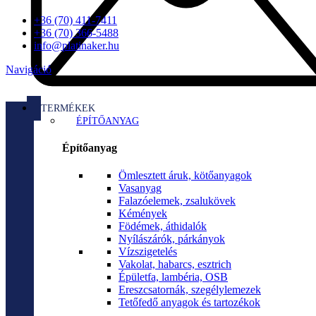
+36 (70) 411-7411
+36 (70) 366-5488
info@platinaker.hu
Navigáció
TERMÉKEK
ÉPÍTŐANYAG
Építőanyag
Ömlesztett áruk, kötőanyagok
Vasanyag
Falazóelemek, zsalukövek
Kémények
Födémek, áthidalók
Nyílászárók, párkányok
Vízszigetelés
Vakolat, habarcs, esztrich
Épületfa, lambéria, OSB
Ereszcsatornák, szegélylemezek
Tetőfedő anyagok és tartozékok