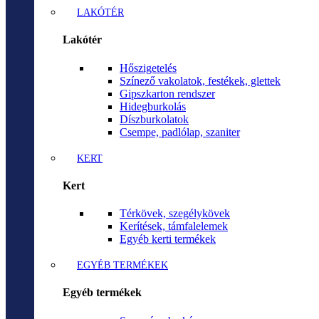
LAKÓTÉR
Lakótér
Hőszigetelés
Színező vakolatok, festékek, glettek
Gipszkarton rendszer
Hidegburkolás
Díszburkolatok
Csempe, padlólap, szaniter
KERT
Kert
Térkövek, szegélykövek
Kerítések, támfalelemek
Egyéb kerti termékek
EGYÉB TERMÉKEK
Egyéb termékek