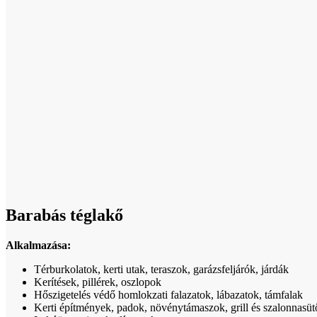
Barabás téglakő
Alkalmazása:
Térburkolatok, kerti utak, teraszok, garázsfeljárók, járdák
Kerítések, pillérek, oszlopok
Hőszigetelés védő homlokzati falazatok, lábazatok, támfalak
Kerti építmények, padok, növénytámaszok, grill és szalonnasütő