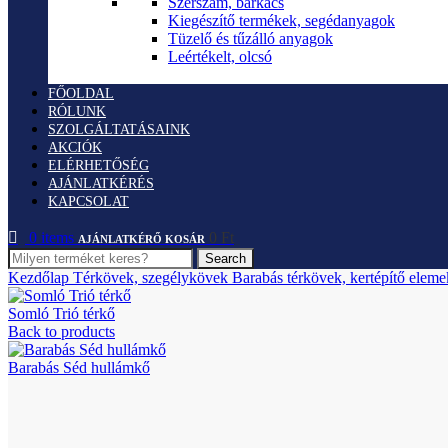
Szerszám, barkács
Kiegészítő termékek, segédanyagok
Tüzelő és tűzálló anyagok
Leértékelt, olcsó
FŐOLDAL
RÓLUNK
SZOLGÁLTATÁSAINK
AKCIÓK
ELÉRHETŐSÉG
AJÁNLATKÉRÉS
KAPCSOLAT
0
items
0
Ft
Search
Kezdőlap
Térkövek, szegélykövek
Barabás térkövek, kertépítő elem
Somló Trió térkő
Back to products
Barabás Séd hullámkő