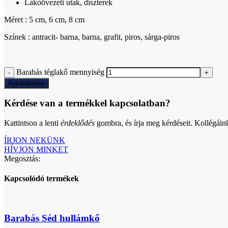
Lakóövezeti utak, díszterek
Méret : 5 cm, 6 cm, 8 cm
Színek : antracit- barna, barna, grafit, piros, sárga-piros
Barabás téglakő mennyiség
Ajánlatkérés
Kérdése van a termékkel kapcsolatban?
Kattintson a lenti
érdeklődés
gombra, és írja meg kérdéseit. Kollégáin
ÍRJON NEKÜNK
HÍVJON MINKET
Megosztás:
Kapcsolódó termékek
Barabás Séd hullámkő