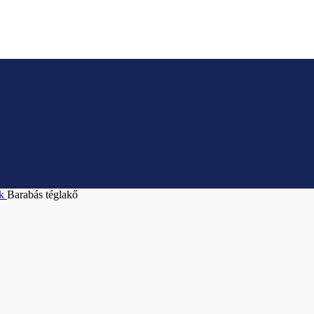
ek
Barabás téglakő