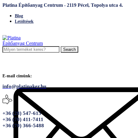
Platina Építőanyag Centrum - 2119 Pécel, Topolya utca 4.
Blog
Letöltések
Search
E-mail címünk:
info@platinaker.hu
+36 (28) 547-615
+36 (70) 411-7411
+36 (70) 366-5488