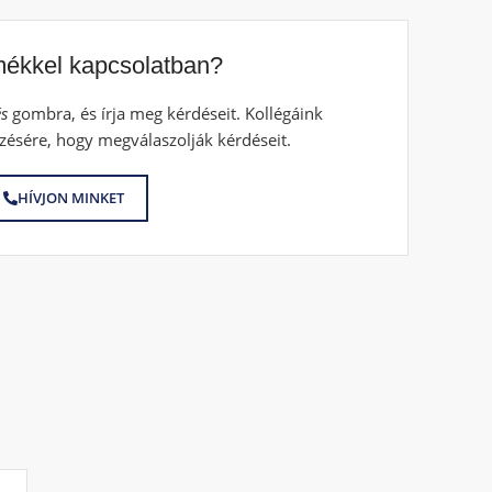
mékkel kapcsolatban?
s
gombra, és írja meg kérdéseit. Kollégáink
zésére, hogy megválaszolják kérdéseit.
HÍVJON MINKET