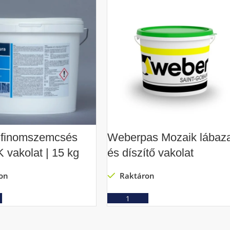
 finomszemcsés
Weberpas Mozaik lábaza
vakolat | 15 kg
és díszítő vakolat
on
Raktáron
Ajánlatkérés
Ajánlatkérés