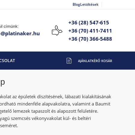
Blog
Letöltések
+36 (28) 547-615
il címünk:
+36 (70) 411-7411
o@platinaker.hu
+36 (70) 366-5488
CSOLAT
op
olat az épületek díszítésének, lábazati kialakításának
hordható mindenféle alapvakolatra, valamint a Baumit
getelő lemezek tapaszolt és alapozott felületére.
yagú szemcsés vékonyvakolat kül- és beltéri
cseméret.