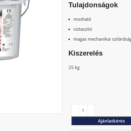
Tulajdonságok
mosható
víztaszító
magas mechanikai szilárdsá
Kiszerelés
25 kg
Ajánlatkérés