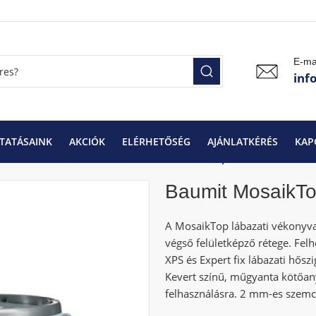
E-ma
inf
TATÁSAINK
AKCIÓK
ELÉRHETŐSÉG
AJÁNLATKÉRÉS
KAP
ábazati díszítő vakolatok
Baumit MosaikTop
Baumit MosaikT
A MosaikTop lábazati vékonyvak
végső felületképző rétege. Fel
XPS és Expert fix lábazati hőszi
Kevert színű, műgyanta kötőan
felhasználásra. 2 mm-es szem