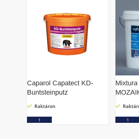
Caparol Capatect KD-
Mixtura
Buntsteinputz
MOZAIK 
Raktáron
Raktár
Ajánlatkérés