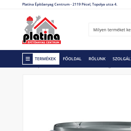
Platina Építőanyag Centrum - 2119 Pécel, Topolya utca 4.
TERMÉKEK
FŐOLDAL
RÓLUNK
SZOLGÁL
Kezdőlap
Színező vakolatok, festékek és glettek
L