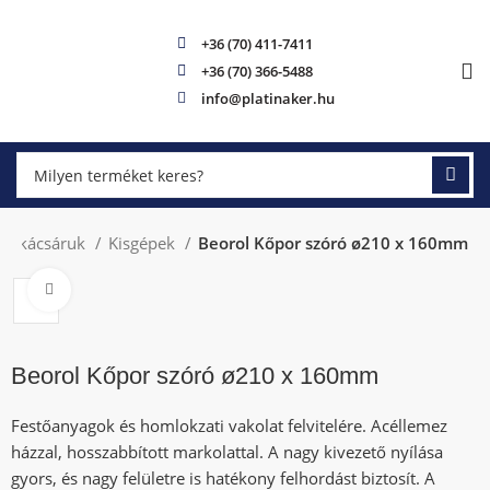
+36 (70) 411-7411
+36 (70) 366-5488
info@platinaker.hu
Barkácsáruk
Kisgépek
Beorol Kőpor szóró ø210 x 160mm
Click to enlarge
Beorol Kőpor szóró ø210 x 160mm
Festőanyagok és homlokzati vakolat felvitelére. Acéllemez
házzal, hosszabbított markolattal. A nagy kivezető nyílása
gyors, és nagy felületre is hatékony felhordást biztosít. A