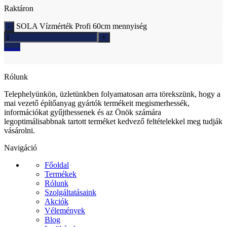
Raktáron
SOLA Vízmérték Profi 60cm mennyiség
Ajánlatkérés
Rólunk
Telephelyünkön, üzletünkben folyamatosan arra törekszünk, hogy a
mai vezető építőanyag gyártók termékeit megismerhessék,
információkat gyűjthessenek és az Önök számára
legoptimálisabbnak tartott terméket kedvező feltételekkel meg tudják
vásárolni.
Navigáció
Főoldal
Termékek
Rólunk
Szolgáltatásaink
Akciók
Vélemények
Blog