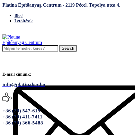
Platina Építőanyag Centrum - 2119 Pécel, Topolya utca 4.
Blog
Letöltések
Search
E-mail címünk:
info@platinaker.hu
+36 (28) 547-615
+36 (70) 411-7411
+36 (70) 366-5488