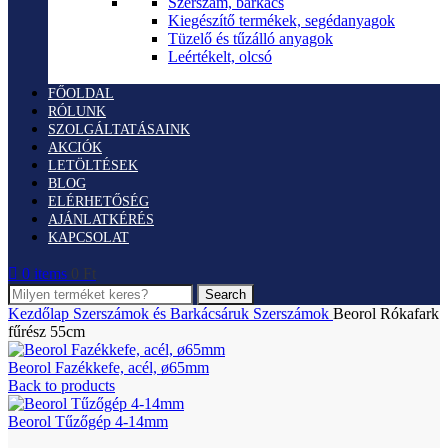
Szerszám, barkács
Kiegészítő termékek, segédanyagok
Tüzelő és tűzálló anyagok
Leértékelt, olcsó
FŐOLDAL
RÓLUNK
SZOLGÁLTATÁSAINK
AKCIÓK
LETÖLTÉSEK
BLOG
ELÉRHETŐSÉG
AJÁNLATKÉRÉS
KAPCSOLAT
0
items
0
Ft
Search
Kezdőlap
Szerszámok és Barkácsáruk
Szerszámok
Beorol Rókafark
fűrész 55cm
Beorol Fazékkefe, acél, ø65mm
Back to products
Beorol Tűzőgép 4-14mm