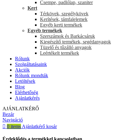
Csempe, padlólap, szaniter
Kert
Térkövek, szegélykövek
Kerítések, támfalelemek
Egyéb kerti termékek
Egyéb termékek
Szerszámok és Barkácsáruk
Kiegészítő termékek, segédanyagok
Tüzelő és tűzálló anyagok
Leértékelt termékek
Rólunk
Szolgáltatásaink
Akciók
Rólunk mondták
Letöltések
Blog
Elérhetőség
Ajánlatkérés
AJÁNLATKÉRŐ
Bezár
Navigáció
0
items
Ajánlatkérő kosár
Érdeklődés a termékkel kapcsolatban