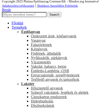
Copyright 2025 Platina Építőanyag Centrum Kft. - Minden jog fenntartva!
|
Adatkezelési tájékoztató
Általános Szerződési Feltételek
Bezár
Search
Főoldal
Termékek
Építőanyag
Ömlesztett áruk, kötőanyagok
Vasanyag
Falazóelemek
Kémények
Födémek, áthidalók
Nyílászárók, párkányok
Vízszigetelés
Vakolat, habarcs, beton
Épületfa-Lambéria -OSB
Ereszcsatornák, szegélylemezek
Tetőfedő anyagok és tartozékok
Lakótér
Hőszigetelő anyagok
Színező vakolatok, festékek és glettek
Gipszkarton rendszerek
Hidegburkolás
Díszburkolatok