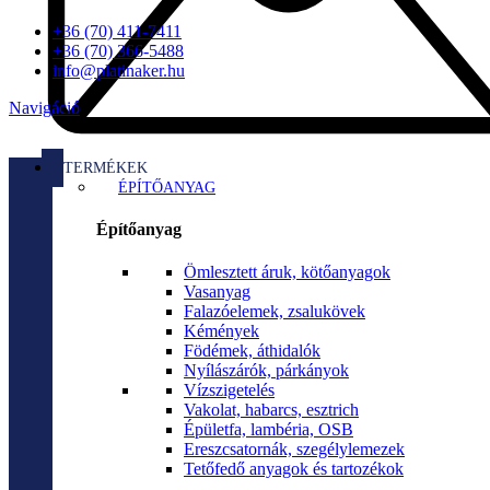
+36 (70) 411-7411
+36 (70) 366-5488
info@platinaker.hu
Navigáció
TERMÉKEK
ÉPÍTŐANYAG
Építőanyag
Ömlesztett áruk, kötőanyagok
Vasanyag
Falazóelemek, zsalukövek
Kémények
Födémek, áthidalók
Nyílászárók, párkányok
Vízszigetelés
Vakolat, habarcs, esztrich
Épületfa, lambéria, OSB
Ereszcsatornák, szegélylemezek
Tetőfedő anyagok és tartozékok