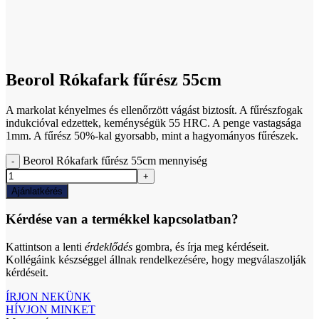
Click to enlarge
Beorol Rókafark fűrész 55cm
A markolat kényelmes és ellenőrzött vágást biztosít. A fűrészfogak
indukcióval edzettek, keménységük 55 HRC. A penge vastagsága
1mm. A fűrész 50%-kal gyorsabb, mint a hagyományos fűrészek.
Beorol Rókafark fűrész 55cm mennyiség
Ajánlatkérés
Kérdése van a termékkel kapcsolatban?
Kattintson a lenti
érdeklődés
gombra, és írja meg kérdéseit.
Kollégáink készséggel állnak rendelkezésére, hogy megválaszolják
kérdéseit.
ÍRJON NEKÜNK
HÍVJON MINKET