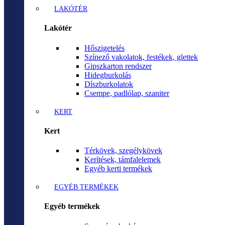
LAKÓTÉR
Lakótér
Hőszigetelés
Színező vakolatok, festékek, glettek
Gipszkarton rendszer
Hidegburkolás
Díszburkolatok
Csempe, padlólap, szaniter
KERT
Kert
Térkövek, szegélykövek
Kerítések, támfalelemek
Egyéb kerti termékek
EGYÉB TERMÉKEK
Egyéb termékek