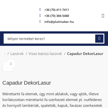
+36 (70) 411-7411
+36 (70) 366-5488
info@platinaker.hu
ttek
Lazúrok
Vizes bázisú lazúrok
Capadur DekorLasur
Click to enlarge
Capadur DekorLasur
Mérettartó fa elemek, úgy mint ablakok, vagy ajtók, illetve
korlátozottan mérettartó fa szerkezeti elemek pl. nutféderes
és hornyolt lambériák, spaletták, kapuk, favázas szerkezetek