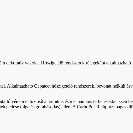
jú dekoratív vakolat. Hőszigetelő rendszerek rétegeként alkalmazható.
tel. Alkalmazható Capatect hőszigetelő rendszerek, bevonat nélküli ásvá
artó védelmet biztosít a termikus és mechanikus terhelésekkel szemben.
telepedése (alga és gombásodás) ellen. A CarboPor Reibputz magas diff