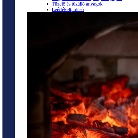
Tüzelő és tűzálló anyagok
Leértékelt, olcsó