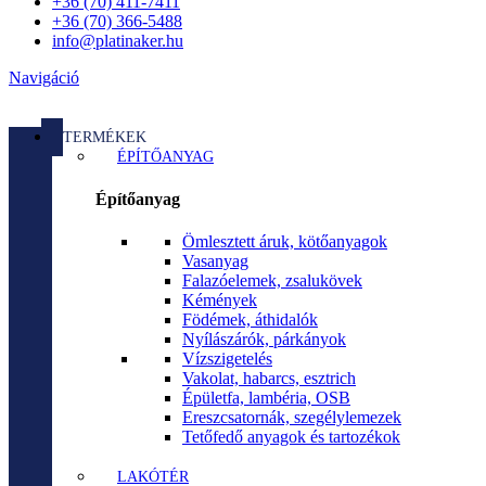
+36 (70) 411-7411
+36 (70) 366-5488
info@platinaker.hu
Navigáció
TERMÉKEK
ÉPÍTŐANYAG
Építőanyag
Ömlesztett áruk, kötőanyagok
Vasanyag
Falazóelemek, zsalukövek
Kémények
Födémek, áthidalók
Nyílászárók, párkányok
Vízszigetelés
Vakolat, habarcs, esztrich
Épületfa, lambéria, OSB
Ereszcsatornák, szegélylemezek
Tetőfedő anyagok és tartozékok
LAKÓTÉR