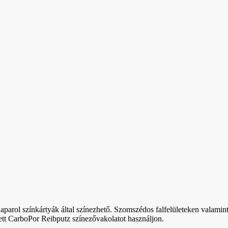
parol színkártyák által színezhető. Szomszédos falfelületeken valamint
ett CarboPor Reibputz színezővakolatot használjon.