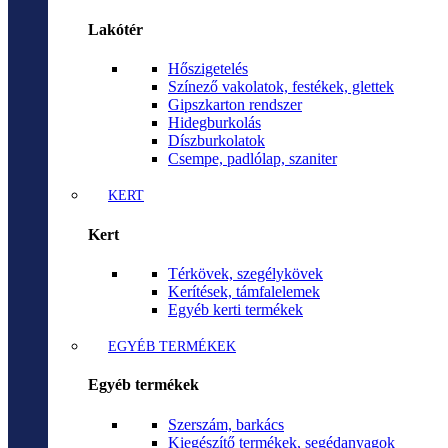
Lakótér
Hőszigetelés
Színező vakolatok, festékek, glettek
Gipszkarton rendszer
Hidegburkolás
Díszburkolatok
Csempe, padlólap, szaniter
KERT
Kert
Térkövek, szegélykövek
Kerítések, támfalelemek
Egyéb kerti termékek
EGYÉB TERMÉKEK
Egyéb termékek
Szerszám, barkács
Kiegészítő termékek, segédanyagok