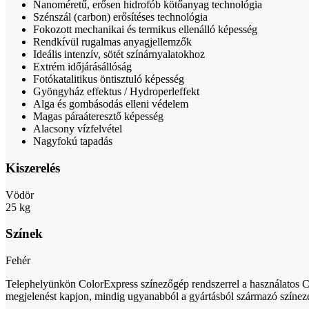
Nanoméretű, erősen hidrofób kötőanyag technológia
Szénszál (carbon) erősítéses technológia
Fokozott mechanikai és termikus ellenálló képesség
Rendkívül rugalmas anyagjellemzők
Ideális intenzív, sötét színárnyalatokhoz
Extrém időjárásállóság
Fotókatalitikus öntisztuló képesség
Gyöngyház effektus / Hydroperleffekt
Alga és gombásodás elleni védelem
Magas páraáteresztő képesség
Alacsony vízfelvétel
Nagyfokú tapadás
Kiszerelés
Vödör
25 kg
Színek
Fehér
Telephelyünkön ColorExpress színezőgép rendszerrel a használatos Ca
megjelenést kapjon, mindig ugyanabból a gyártásból származó színez