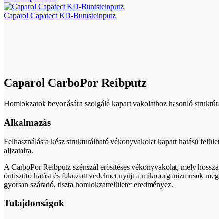
Caparol Capatect KD-Buntsteinputz
Click to enlarge
Caparol CarboPor Reibputz
Homlokzatok bevonására szolgáló kapart vakolathoz hasonló struktúrá
Alkalmazás
Felhasználásra kész strukturálható vékonyvakolat kapart hatású felület
aljzataira.
A CarboPor Reibputz szénszál erősítéses vékonyvakolat, mely hosszant
öntisztító hatást és fokozott védelmet nyújt a mikroorganizmusok meg
gyorsan száradó, tiszta homlokzatfelületet eredményez.
Tulajdonságok