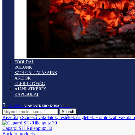
FŐOLDAL
RÓLUNK
SZOLGÁLTATÁSAINK
AKCIÓK
ELÉRHETŐSÉG
AJÁNLATKÉRÉS
KAPCSOLAT
0
items
0
Ft
Search
Kezdőlap
Színező vakolatok, festékek és glettek
Homlokzati vakolat
Caparol SH-Rillenputz 30
Back to products