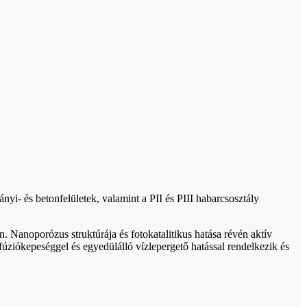
nyi- és betonfelületek, valamint a PII és PIII habarcsosztály
 Nanoporózus struktúrája és fotokatalitikus hatása révén aktív
úziókepeséggel és egyedülálló vízlepergető hatással rendelkezik és