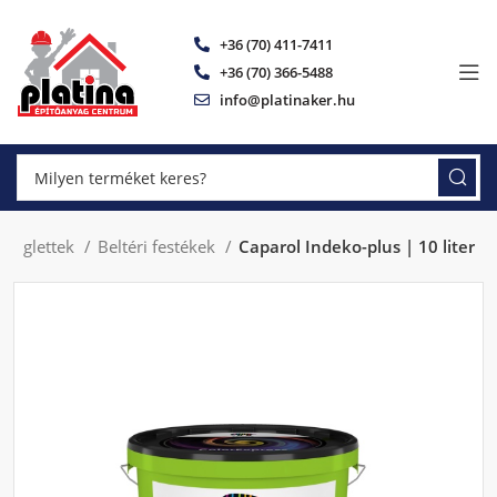
+36 (70) 411-7411
+36 (70) 366-5488
info@platinaker.hu
 és glettek
Beltéri festékek
Caparol Indeko-plus | 10 liter