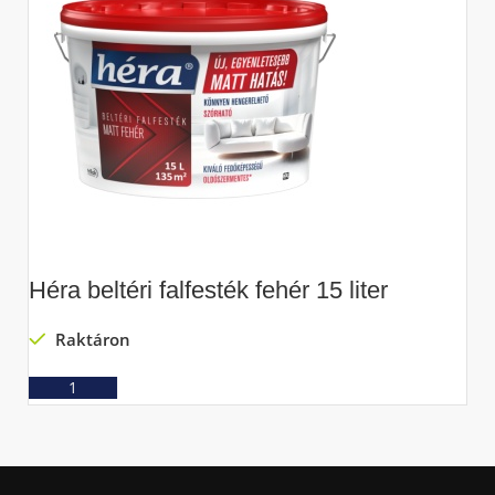
Héra beltéri falfesték fehér 15 liter
C
Raktáron
Ajánlatkérés