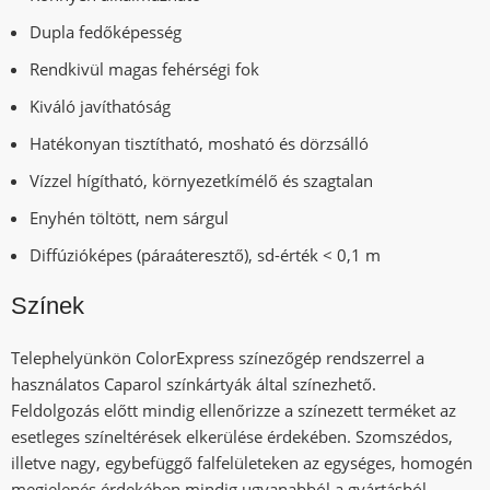
Dupla fedőképesség
Rendkivül magas fehérségi fok
Kiváló javíthatóság
Hatékonyan tisztítható, mosható és dörzsálló
Vízzel hígítható, környezetkímélő és szagtalan
Enyhén töltött, nem sárgul
Diffúzióképes (páraáteresztő), sd-érték < 0,1 m
Színek
Telephelyünkön ColorExpress színezőgép rendszerrel a
használatos Caparol színkártyák által színezhető.
Feldolgozás előtt mindig ellenőrizze a színezett terméket az
esetleges színeltérések elkerülése érdekében. Szomszédos,
illetve nagy, egybefüggő falfelületeken az egységes, homogén
megjelenés érdekében mindig ugyanabból a gyártásból