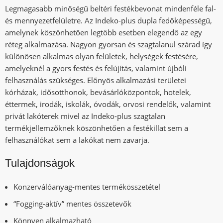
Legmagasabb minőségű beltéri festékbevonat mindenféle fal-
és mennyezetfelületre. Az Indeko-plus dupla fedőképességű,
amelynek köszönhetően legtöbb esetben elegendő az egy
réteg alkalmazása. Nagyon gyorsan és szagtalanul szárad így
különösen alkalmas olyan felületek, helységek festésére,
amelyeknél a gyors festés és felújítás, valamint újbóli
felhasználás szükséges. Előnyös alkalmazási területei
kórházak, idősotthonok, bevásárlóközpontok, hotelek,
éttermek, irodák, iskolák, óvodák, orvosi rendelők, valamint
privát lakóterek mivel az Indeko-plus szagtalan
termékjellemzőknek köszönhetően a festékillat sem a
felhasználókat sem a lakókat nem zavarja.
Tulajdonságok
Konzerválóanyag-mentes termékösszetétel
“Fogging-aktív” mentes összetevők
Könnyen alkalmazható