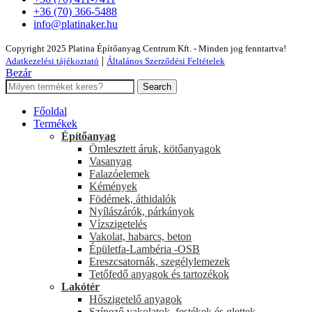
+36 (70) 366-5488
info@platinaker.hu
Copyright 2025 Platina Építőanyag Centrum Kft. - Minden jog fenntartva!
|
Adatkezelési tájékoztató
Általános Szerződési Feltételek
Bezár
Search
Főoldal
Termékek
Építőanyag
Ömlesztett áruk, kötőanyagok
Vasanyag
Falazóelemek
Kémények
Födémek, áthidalók
Nyílászárók, párkányok
Vízszigetelés
Vakolat, habarcs, beton
Épületfa-Lambéria -OSB
Ereszcsatornák, szegélylemezek
Tetőfedő anyagok és tartozékok
Lakótér
Hőszigetelő anyagok
Színező vakolatok, festékek és glettek