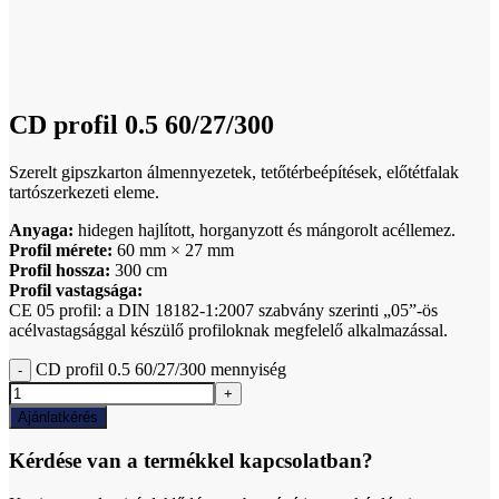
Click to enlarge
CD profil 0.5 60/27/300
Szerelt gipszkarton álmennyezetek, tetőtérbeépítések, előtétfalak
tartószerkezeti eleme.
Anyaga:
hidegen hajlított, horganyzott és mángorolt acéllemez.
Profil mérete:
60 mm × 27 mm
Profil hossza:
300 cm
Profil vastagsága:
CE 05 profil: a DIN 18182-1:2007 szabvány szerinti „05”-ös
acélvastagsággal készülő profiloknak megfelelő alkalmazással.
CD profil 0.5 60/27/300 mennyiség
Ajánlatkérés
Kérdése van a termékkel kapcsolatban?