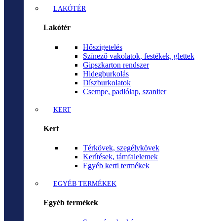
LAKÓTÉR
Lakótér
Hőszigetelés
Színező vakolatok, festékek, glettek
Gipszkarton rendszer
Hidegburkolás
Díszburkolatok
Csempe, padlólap, szaniter
KERT
Kert
Térkövek, szegélykövek
Kerítések, támfalelemek
Egyéb kerti termékek
EGYÉB TERMÉKEK
Egyéb termékek