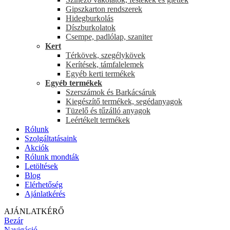
Gipszkarton rendszerek
Hidegburkolás
Díszburkolatok
Csempe, padlólap, szaniter
Kert
Térkövek, szegélykövek
Kerítések, támfalelemek
Egyéb kerti termékek
Egyéb termékek
Szerszámok és Barkácsáruk
Kiegészítő termékek, segédanyagok
Tüzelő és tűzálló anyagok
Leértékelt termékek
Rólunk
Szolgáltatásaink
Akciók
Rólunk mondták
Letöltések
Blog
Elérhetőség
Ajánlatkérés
AJÁNLATKÉRŐ
Bezár
Navigáció