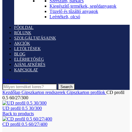
Szerszám, barkács
Kiegészítő termékek, segédanyagok
Tüzelő és tűzálló anyagok
Leértékelt, olcsó
FŐOLDAL
RÓLUNK
SZOLGÁLTATÁSAINK
AKCIÓK
LETÖLTÉSEK
BLOG
ELÉRHETŐSÉG
AJÁNLATKÉRÉS
KAPCSOLAT
0
items
0
Ft
Search
Kezdőlap
Gipszkarton rendszerek
Gipszkarton profilok
CD profil
0.5 60/27/300
UD profil 0.5 30/300
Back to products
CD profil 0.5 60/27/400