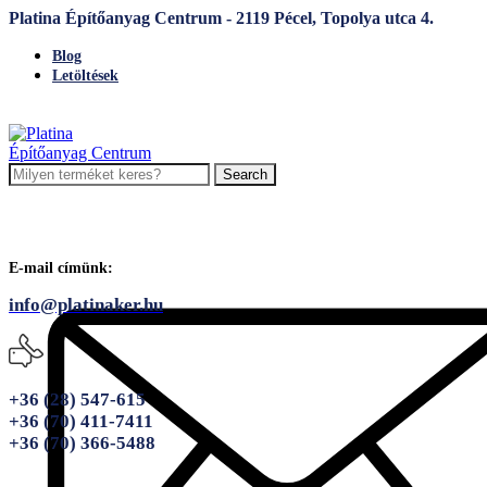
Platina Építőanyag Centrum - 2119 Pécel, Topolya utca 4.
Blog
Letöltések
Search
E-mail címünk:
info@platinaker.hu
+36 (28) 547-615
+36 (70) 411-7411
+36 (70) 366-5488