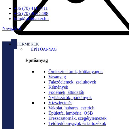
+36 (70) 411-7411
+36 (70) 366-5488
info@platinaker.hu
Navigáció
TERMÉKEK
ÉPÍTŐANYAG
Építőanyag
Ömlesztett áruk, kötőanyagok
Vasanyag
Falazóelemek, zsalukövek
Kémények
Födémek, áthidalók
Nyílászárók, párkányok
Vízszigetelés
Vakolat, habarcs, esztrich
Épületfa, lambéria, OSB
Ereszcsatornák, szegélylemezek
Tetőfedő anyagok és tartozékok