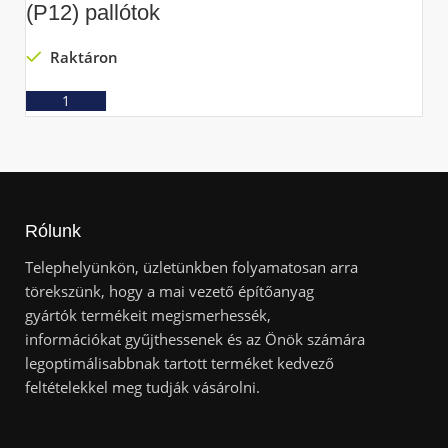
(P12) pallótok
(
Raktáron
Ajánlatkérés
Rólunk
Telephelyünkön, üzletünkben folyamatosan arra
törekszünk, hogy a mai vezető építőanyag
gyártók termékeit megismerhessék,
információkat gyűjthessenek és az Önök számára
legoptimálisabbnak tartott terméket kedvező
feltételekkel meg tudják vásárolni.