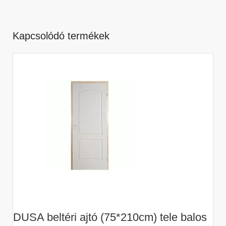
Kapcsolódó termékek
DUSA beltéri ajtó (75*210cm) tele balos
D