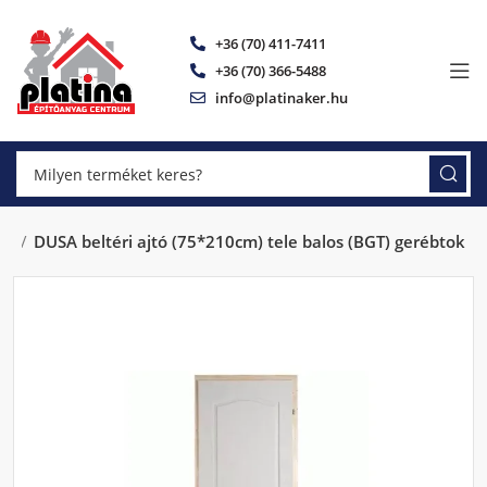
+36 (70) 411-7411
+36 (70) 366-5488
info@platinaker.hu
ok
DUSA beltéri ajtó (75*210cm) tele balos (BGT) gerébtok