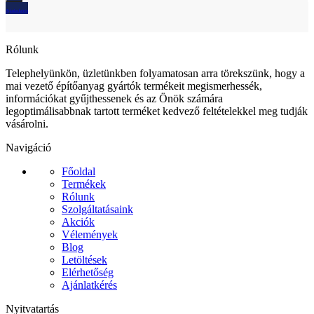
Ajánlatkérés
Rólunk
Telephelyünkön, üzletünkben folyamatosan arra törekszünk, hogy a
mai vezető építőanyag gyártók termékeit megismerhessék,
információkat gyűjthessenek és az Önök számára
legoptimálisabbnak tartott terméket kedvező feltételekkel meg tudják
vásárolni.
Navigáció
Főoldal
Termékek
Rólunk
Szolgáltatásaink
Akciók
Vélemények
Blog
Letöltések
Elérhetőség
Ajánlatkérés
Nyitvatartás