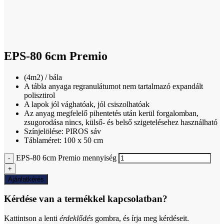
Click to enlarge
EPS-80 6cm Premio
(4m2) / bála
A tábla anyaga regranulátumot nem tartalmazó expandált
polisztirol
A lapok jól vághatóak, jól csiszolhatóak
Az anyag megfelelő pihentetés után kerül forgalomban,
zsugorodása nincs, külső- és belső szigetelésehez használható
Színjelölése: PIROS sáv
Táblaméret: 100 x 50 cm
EPS-80 6cm Premio mennyiség
Ajánlatkérés
Kérdése van a termékkel kapcsolatban?
Kattintson a lenti
érdeklődés
gombra, és írja meg kérdéseit.