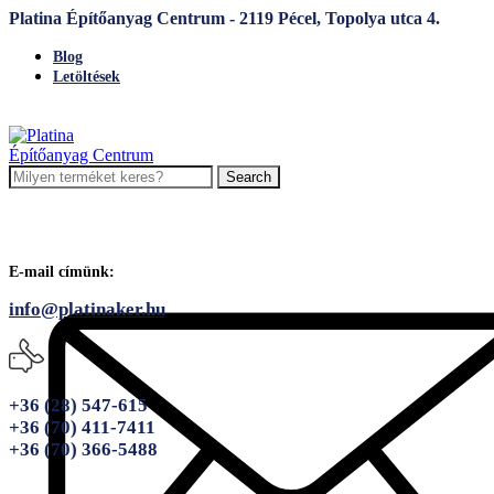
Platina Építőanyag Centrum - 2119 Pécel, Topolya utca 4.
Blog
Letöltések
Search
E-mail címünk:
info@platinaker.hu
+36 (28) 547-615
+36 (70) 411-7411
+36 (70) 366-5488