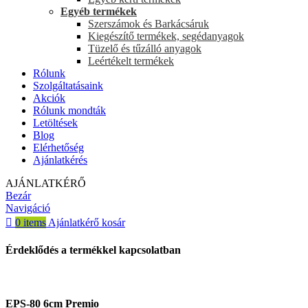
Egyéb termékek
Szerszámok és Barkácsáruk
Kiegészítő termékek, segédanyagok
Tüzelő és tűzálló anyagok
Leértékelt termékek
Rólunk
Szolgáltatásaink
Akciók
Rólunk mondták
Letöltések
Blog
Elérhetőség
Ajánlatkérés
AJÁNLATKÉRŐ
Bezár
Navigáció
0
items
Ajánlatkérő kosár
Érdeklődés a termékkel kapcsolatban
EPS-80 6cm Premio