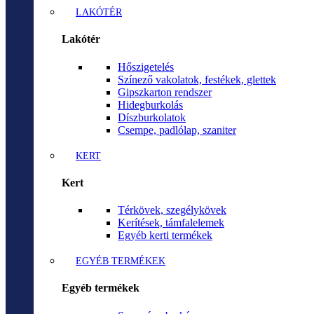
LAKÓTÉR
Lakótér
Hőszigetelés
Színező vakolatok, festékek, glettek
Gipszkarton rendszer
Hidegburkolás
Díszburkolatok
Csempe, padlólap, szaniter
KERT
Kert
Térkövek, szegélykövek
Kerítések, támfalelemek
Egyéb kerti termékek
EGYÉB TERMÉKEK
Egyéb termékek