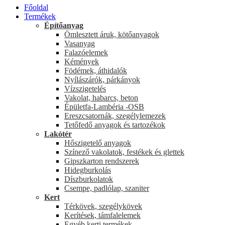
Főoldal
Termékek
Építőanyag
Ömlesztett áruk, kötőanyagok
Vasanyag
Falazóelemek
Kémények
Födémek, áthidalók
Nyílászárók, párkányok
Vízszigetelés
Vakolat, habarcs, beton
Épületfa-Lambéria -OSB
Ereszcsatornák, szegélylemezek
Tetőfedő anyagok és tartozékok
Lakótér
Hőszigetelő anyagok
Színező vakolatok, festékek és glettek
Gipszkarton rendszerek
Hidegburkolás
Díszburkolatok
Csempe, padlólap, szaniter
Kert
Térkövek, szegélykövek
Kerítések, támfalelemek
Egyéb kerti termékek