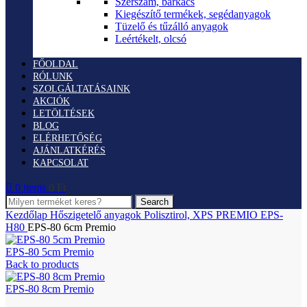
Szerszám, barkács
Kiegészítő termékek, segédanyagok
Tüzelő és tűzálló anyagok
Leértékelt, olcsó
FŐOLDAL
RÓLUNK
SZOLGÁLTATÁSAINK
AKCIÓK
LETÖLTÉSEK
BLOG
ELÉRHETŐSÉG
AJÁNLATKÉRÉS
KAPCSOLAT
0
items
0
Ft
Search
Kezdőlap
Hőszigetelő anyagok
Polisztirol, XPS
PREMIO EPS-
H80
EPS-80 6cm Premio
EPS-80 5cm Premio
Back to products
EPS-80 8cm Premio