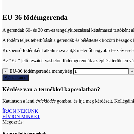
Click to enlarge
EU-36 födémgerenda
A gerendák 60- és 30 cm-es tengelykiosztással kéttámaszú tartóként 
A födém teljes teherbírását a gerendák és béléstestek közötti hézagok
Közbenső födémként alkalmazva a 4,8 métertől nagyobb fesztáv esetén
Az “EU” jelű feszített vasbeton födémgerendák az építési területen v
EU-36 födémgerenda mennyiség
Ajánlatkérés
Kérdése van a termékkel kapcsolatban?
Kattintson a lenti
érdeklődés
gombra, és írja meg kérdéseit. Kollégáin
ÍRJON NEKÜNK
HÍVJON MINKET
Megosztás:
Kapcsolódó termékek