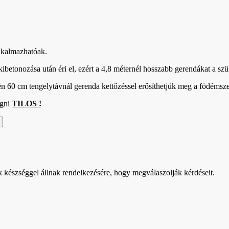
alkalmazhatóak.
 kibetonozása után éri el, ezért a 4,8 méternél hosszabb gerendákat a sz
 60 cm tengelytávnál gerenda kettőzéssel erősíthetjük meg a födémsze
ágni
TILOS !
k készséggel állnak rendelkezésére, hogy megválaszolják kérdéseit.