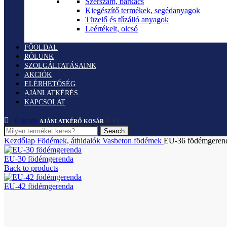
Szerszám, barkács
Kiegészítő termékek, segédanyagok
Tüzelő és tűzálló anyagok
Leértékelt, olcsó
FŐOLDAL
RÓLUNK
SZOLGÁLTATÁSAINK
AKCIÓK
ELÉRHETŐSÉG
AJÁNLATKÉRÉS
KAPCSOLAT
0
items
0
Ft
Search
Kezdőlap
Födémek, áthidalók
Vasbeton födémek
EU-36 födémgeren
EU-30 födémgerenda
Back to products
EU-42 födémgerenda