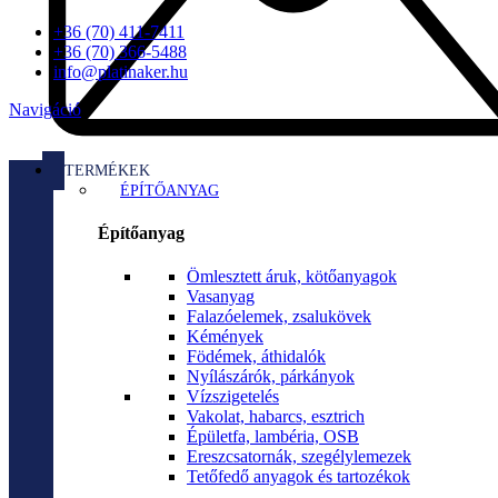
+36 (70) 411-7411
+36 (70) 366-5488
info@platinaker.hu
Navigáció
TERMÉKEK
ÉPÍTŐANYAG
Építőanyag
Ömlesztett áruk, kötőanyagok
Vasanyag
Falazóelemek, zsalukövek
Kémények
Födémek, áthidalók
Nyílászárók, párkányok
Vízszigetelés
Vakolat, habarcs, esztrich
Épületfa, lambéria, OSB
Ereszcsatornák, szegélylemezek
Tetőfedő anyagok és tartozékok