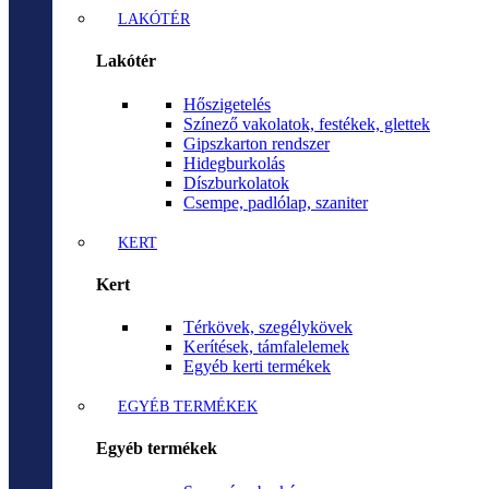
LAKÓTÉR
Lakótér
Hőszigetelés
Színező vakolatok, festékek, glettek
Gipszkarton rendszer
Hidegburkolás
Díszburkolatok
Csempe, padlólap, szaniter
KERT
Kert
Térkövek, szegélykövek
Kerítések, támfalelemek
Egyéb kerti termékek
EGYÉB TERMÉKEK
Egyéb termékek