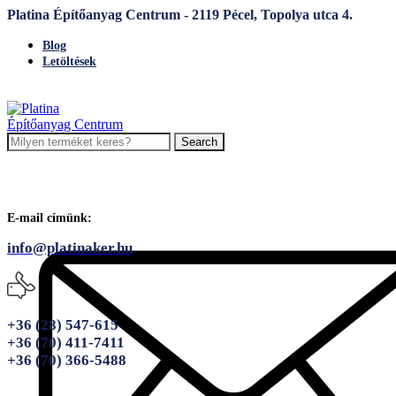
Platina Építőanyag Centrum - 2119 Pécel, Topolya utca 4.
Blog
Letöltések
Search
E-mail címünk:
info@platinaker.hu
+36 (28) 547-615
+36 (70) 411-7411
+36 (70) 366-5488