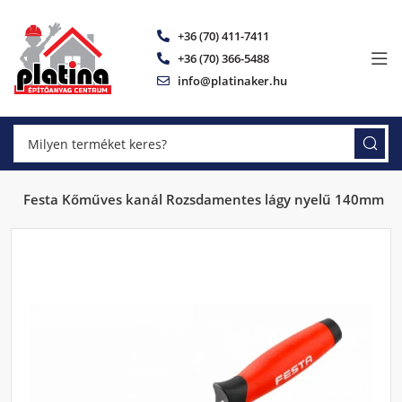
+36 (70) 411-7411
+36 (70) 366-5488
info@platinaker.hu
ok
Festa Kőműves kanál Rozsdamentes lágy nyelű 140mm