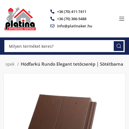
+36 (70) 411-7411
+36 (70) 366-5488
info@platinaker.hu
cserepek
Hódfarkú Rundo Elegant tetőcserép | Sötétbarna