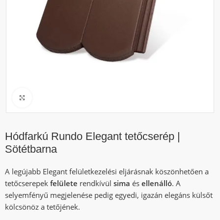
Click to enlarge
Hódfarkú Rundo Elegant tetőcserép |
Sötétbarna
A legújabb Elegant felületkezelési eljárásnak köszönhetően a
tetőcserepek
felülete
rendkívül
sima
és
ellenálló
. A
selyemfényű megjelenése pedig egyedi, igazán elegáns külsőt
kölcsönöz a tetőjének.