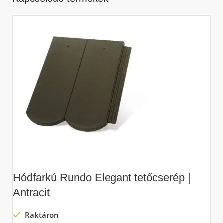
Hódfarkú Rundo Elegant tetőcserép |
H
Antracit
C
Raktáron