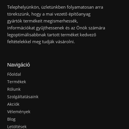
Telephelyünkön, üzletünkben folyamatosan arra
törekszünk, hogy a mai vezető építőanyag
gyártók termékeit megismerhessék,
információkat gyűjthessenek és az Önök számára
legoptimálisabbnak tartott terméket kedvező
feltételekkel meg tudják vásárolni.
Navigáció
Főoldal
Termékek
Rólunk
Szolgáltatásaink
Akciók
Vélemények
Blog
Letöltések