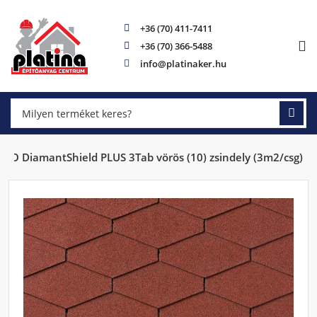
+36 (70) 411-7411
+36 (70) 366-5488
info@platinaker.hu
IKO DiamantShield PLUS 3Tab vörös (10) zsindely (3m2/csg)