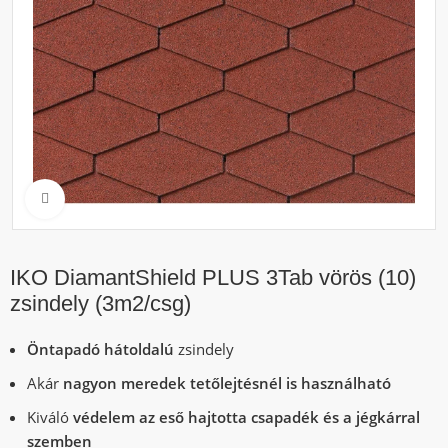
Click to enlarge
IKO DiamantShield PLUS 3Tab vörös (10)
zsindely (3m2/csg)
Öntapadó hátoldalú
zsindely
Akár
nagyon meredek tetőlejtésnél is használható
Kiváló
védelem az eső hajtotta csapadék és a jégkárral
szemben