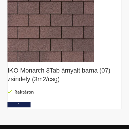
IKO Monarch 3Tab árnyalt barna (07)
I
zsindely (3m2/csg)
(
Raktáron
Ajánlatkérés