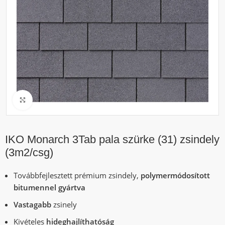
Click to enlarge
IKO Monarch 3Tab pala szürke (31) zsindely
(3m2/csg)
Továbbfejlesztett prémium zsindely,
polymermódosított
bitumennel gyártva
Vastagabb
zsinely
Kivételes
hideghajlíthatóság