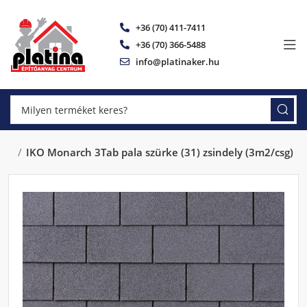
+36 (70) 411-7411
+36 (70) 366-5488
info@platinaker.hu
ely
IKO Monarch 3Tab pala szürke (31) zsindely (3m2/csg)