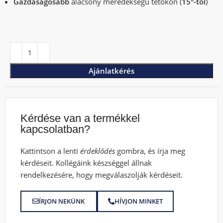
Gazdaságosabb
alacsony meredekségű tetőkön (
15°-tól
)
Ajánlatkérés
Kérdése van a termékkel
kapcsolatban?
Kattintson a lenti
érdeklődés
gombra, és írja meg
kérdéseit. Kollégáink készséggel állnak
rendelkezésére, hogy megválaszolják kérdéseit.
ÍRJON NEKÜNK
HÍVJON MINKET