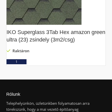
IKO Superglass 3Tab Hex amazon green
I
ultra (23) zsindely (3m2/csg)
(
Raktáron
Ajánlatkérés
Rólunk
Telephelyünkön, üzletünkben folyamatosan arra
törekszünk, hogy a mai vezető építőanyag