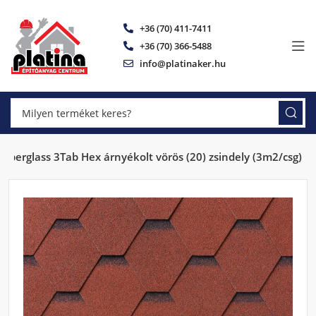
+36 (70) 411-7411
+36 (70) 366-5488
info@platinaker.hu
Superglass 3Tab Hex árnyékolt vörös (20) zsindely (3m2/csg)