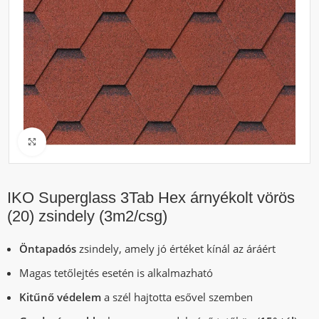
Click to enlarge
IKO Superglass 3Tab Hex árnyékolt vörös
(20) zsindely (3m2/csg)
Öntapadós
zsindely, amely jó értéket kínál az áráért
Magas tetőlejtés esetén is alkalmazható
Kitűnő védelem
a szél hajtotta esővel szemben