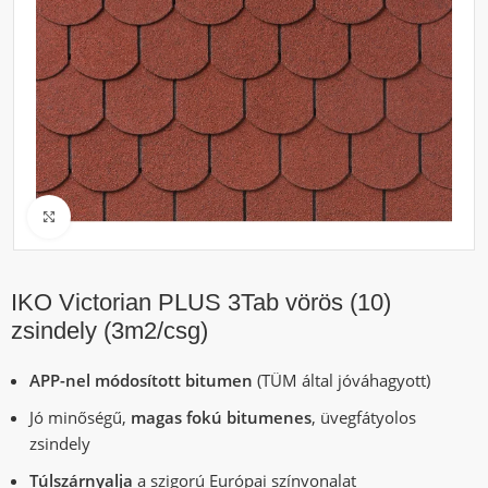
Click to enlarge
IKO Victorian PLUS 3Tab vörös (10)
zsindely (3m2/csg)
APP-nel módosított bitumen
(TÜM által jóváhagyott)
Jó minőségű,
magas fokú bitumenes
, üvegfátyolos
zsindely
Túlszárnyalja
a szigorú Európai színvonalat