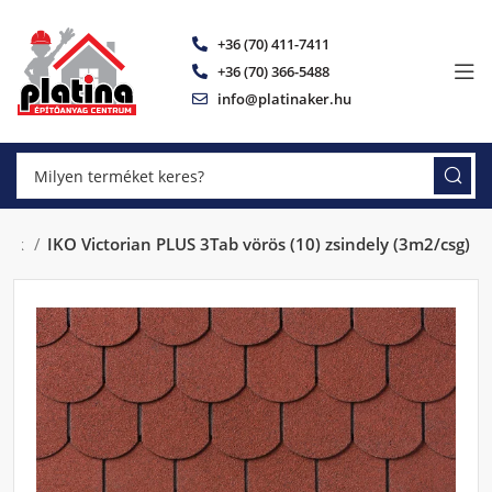
+36 (70) 411-7411
+36 (70) 366-5488
info@platinaker.hu
lyek
IKO Victorian PLUS 3Tab vörös (10) zsindely (3m2/csg)