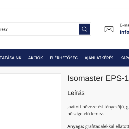
E-ma
inf
TATÁSAINK
AKCIÓK
ELÉRHETŐSÉG
AJÁNLATKÉRÉS
KAP
Isomaster EPS-100 GRAFIT
Isomaster EPS-100 GRAFIT 4 cm
Isomaster EPS-
Leírás
Javított hővezetési tényezőjű, 
hőszigetelő lemez.
Anyaga:
grafitadalékkal ellátott