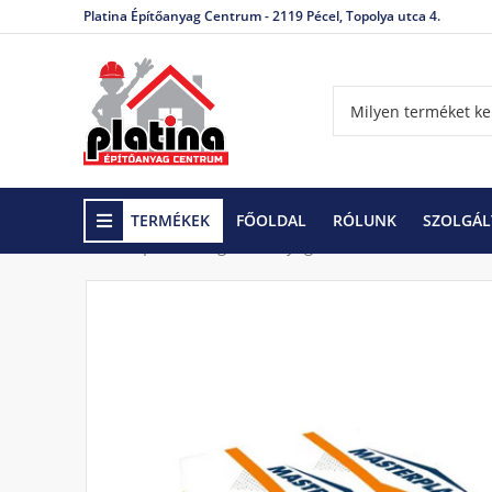
Platina Építőanyag Centrum - 2119 Pécel, Topolya utca 4.
TERMÉKEK
FŐOLDAL
RÓLUNK
SZOLGÁL
Kezdőlap
Hőszigetelő anyagok
Polisztirol, XPS