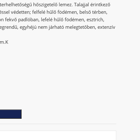
erhelhetőségű hőszigetelő lemez. Talajjal érintkező
éssel védetten; felfelé hűlő födémen, belső térben,
ajon fekvő padlóban, lefelé hűlő födémen, esztrich,
étegrendű, egyhéjú nem járható melegtetőben, extenzív
/m.K