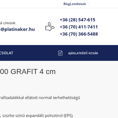
Blog
Letöltések
+36 (28) 547-615
il címünk:
+36 (70) 411-7411
o@platinaker.hu
+36 (70) 366-5488
CSOLAT
100 GRAFIT 4 cm
grafitadalékkal ellátott normál terhelhetőségű
, szürke színű expandált polisztirol (EPS).