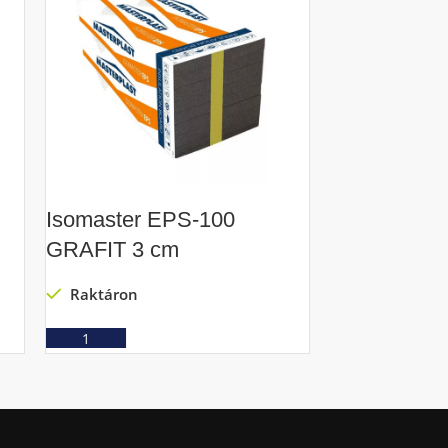
Isomaster EPS-100
Isomaster 
GRAFIT 3 cm
GRAFIT 5 
Raktáron
Raktáron
Ajánlatkérés
Ajá