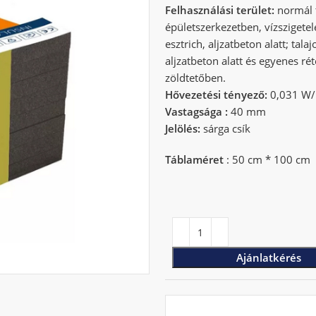
Felhasználási terület:
normál t
épületszerkezetben, vízszigetel
esztrich, aljzatbeton alatt; tal
aljzatbeton alatt és egyenes r
zöldtetőben.
Hővezetési tényező:
0,031 W
Vastagsága :
40 mm
Jelölés:
sárga csík
Táblaméret
: 50 cm * 100 cm
Ajánlatkérés