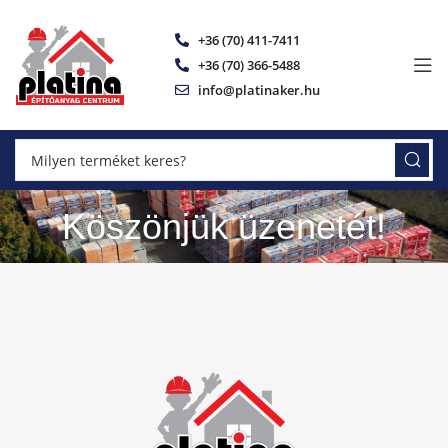
+36 (70) 411-7411
+36 (70) 366-5488
info@platinaker.hu
Köszönjük üzenetét!