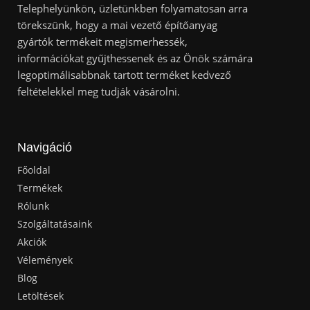
Telephelyünkön, üzletünkben folyamatosan arra
törekszünk, hogy a mai vezető építőanyag
gyártók termékeit megismerhessék,
információkat gyűjthessenek és az Önök számára
legoptimálisabbnak tartott terméket kedvező
feltételekkel meg tudják vásárolni.
Navigáció
Főoldal
Termékek
Rólunk
Szolgáltatásaink
Akciók
Vélemények
Blog
Letöltések