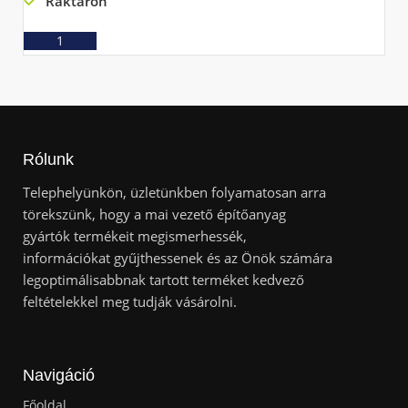
Raktáron
Ajánlatkérés
Rólunk
Telephelyünkön, üzletünkben folyamatosan arra
törekszünk, hogy a mai vezető építőanyag
gyártók termékeit megismerhessék,
információkat gyűjthessenek és az Önök számára
legoptimálisabbnak tartott terméket kedvező
feltételekkel meg tudják vásárolni.
Navigáció
Főoldal