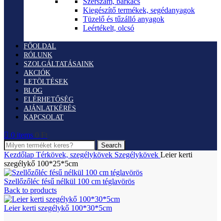
Szerszám, barkács
Kiegészítő termékek, segédanyagok
Tüzelő és tűzálló anyagok
Leértékelt, olcsó
FŐOLDAL
RÓLUNK
SZOLGÁLTATÁSAINK
AKCIÓK
LETÖLTÉSEK
BLOG
ELÉRHETŐSÉG
AJÁNLATKÉRÉS
KAPCSOLAT
0
items
0
Ft
Search
Kezdőlap
Térkövek, szegélykövek
Szegélykövek
Leier kerti
szegélykő 100*25*5cm
Szellőzőléc fésű nélkül 100 cm téglavörös
Back to products
Leier kerti szegélykő 100*30*5cm