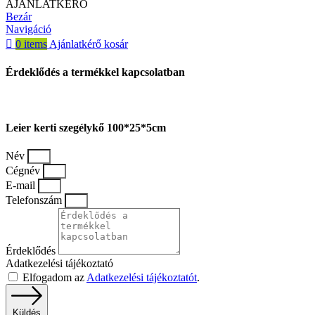
AJÁNLATKÉRŐ
Bezár
Navigáció
0
items
Ajánlatkérő kosár
Érdeklődés a termékkel kapcsolatban
Leier kerti szegélykő 100*25*5cm
Név
Cégnév
E-mail
Telefonszám
Érdeklődés
Adatkezelési tájékoztató
Elfogadom az
Adatkezelési tájékoztatót
.
Küldés