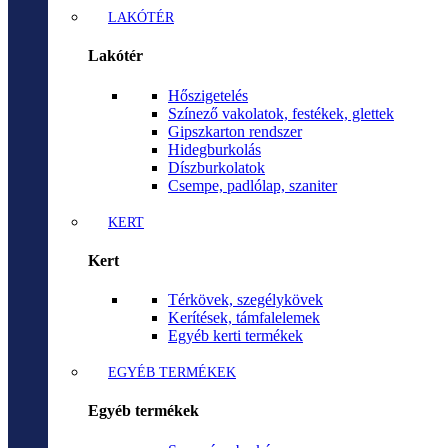
LAKÓTÉR
Lakótér
Hőszigetelés
Színező vakolatok, festékek, glettek
Gipszkarton rendszer
Hidegburkolás
Díszburkolatok
Csempe, padlólap, szaniter
KERT
Kert
Térkövek, szegélykövek
Kerítések, támfalelemek
Egyéb kerti termékek
EGYÉB TERMÉKEK
Egyéb termékek