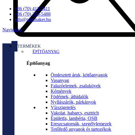
+36 (70) 411-7411
+36 (70) 366-5488
info@platinaker.hu
Navigáció
TERMÉKEK
ÉPÍTŐANYAG
Építőanyag
Ömlesztett áruk, kötőanyagok
Vasanyag
Falazóelemek, zsalukövek
Kémények
Födémek, áthidalók
Nyílászárók, párkányok
Vízszigetelés
Vakolat, habarcs, esztrich
Épületfa, lambéria, OSB
Ereszcsatornák, szegélylemezek
Tetőfedő anyagok és tartozékok