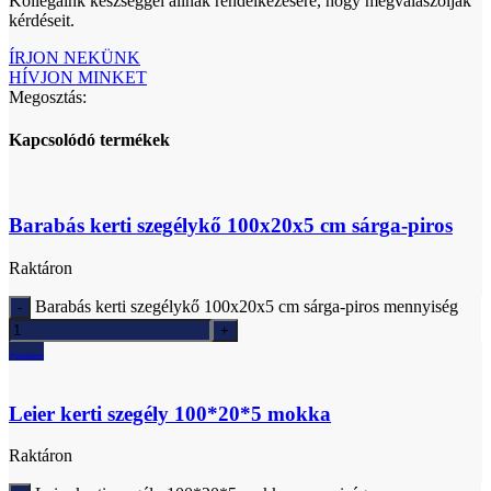
Kollégáink készséggel állnak rendelkezésére, hogy megválaszolják
kérdéseit.
ÍRJON NEKÜNK
HÍVJON MINKET
Megosztás:
Kapcsolódó termékek
Barabás kerti szegélykő 100x20x5 cm sárga-piros
Raktáron
Barabás kerti szegélykő 100x20x5 cm sárga-piros mennyiség
Ajánlatkérés
Leier kerti szegély 100*20*5 mokka
Raktáron