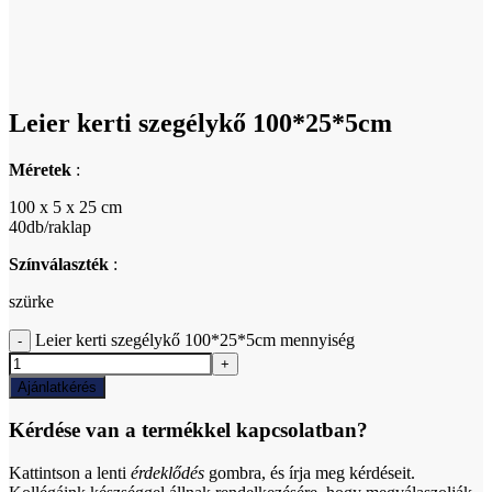
Click to enlarge
Leier kerti szegélykő 100*25*5cm
Méretek
:
100 x 5 x 25 cm
40db/raklap
Színválaszték
:
szürke
Leier kerti szegélykő 100*25*5cm mennyiség
Ajánlatkérés
Kérdése van a termékkel kapcsolatban?
Kattintson a lenti
érdeklődés
gombra, és írja meg kérdéseit.