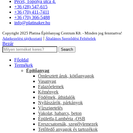
Pécel, Topolya utca 4.
+36 (28) 547-615
+36 (70) 411-7411
+36 (70) 366-5488
info@platinaker.hu
Copyright 2025 Platina Építőanyag Centrum Kft. - Minden jog fenntartva!
|
Adatkezelési tájékoztató
Általános Szerződési Feltételek
Bezár
Search
Főoldal
Termékek
Építőanyag
Ömlesztett áruk, kötőanyagok
Vasanyag
Falazóelemek
Kémények
Födémek, áthidalók
Nyílászárók, párkányok
Vízszigetelés
Vakolat, habarcs, beton
Épületfa-Lambéria -OSB
Ereszcsatornák, szegélylemezek
Tetőfedő anyagok és tartozékok