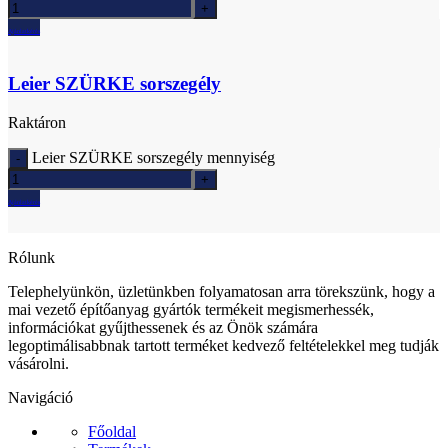
Ajánlatkérés
Leier SZÜRKE sorszegély
Raktáron
Leier SZÜRKE sorszegély mennyiség
Ajánlatkérés
Rólunk
Telephelyünkön, üzletünkben folyamatosan arra törekszünk, hogy a
mai vezető építőanyag gyártók termékeit megismerhessék,
információkat gyűjthessenek és az Önök számára
legoptimálisabbnak tartott terméket kedvező feltételekkel meg tudják
vásárolni.
Navigáció
Főoldal