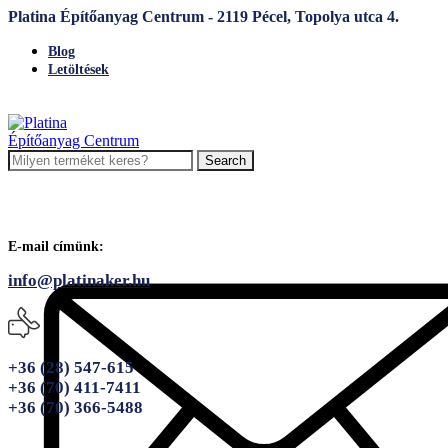
Platina Építőanyag Centrum - 2119 Pécel, Topolya utca 4.
Blog
Letöltések
Search
E-mail címünk:
info@platinaker.hu
+36 (28) 547-615
+36 (70) 411-7411
+36 (70) 366-5488