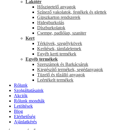
Lakótér
Hőszigetelő anyagok
Színező vakolatok, festékek és glettek
Gipszkarton rendszerek
Hidegburkolás
Díszburkolatok
Csempe, padlólap, szaniter
Kert
Térkövek, szegélykövek
Kerítések, támfalelemek
Egyéb kerti termékek
Egyéb termékek
Szerszámok és Barkácsáruk
Kiegészítő termékek, segédanyagok
Tüzelő és tűzálló anyagok
Leértékelt termékek
Rólunk
Szolgáltatásaink
Akciók
Rólunk mondták
Letöltések
Blog
Elérhetőség
Ajánlatkérés