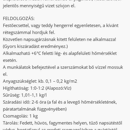
jelentős mennyiségű vizet szívjon el.
F
ELDOLGOZÁS:
Festőecsettel, vagy teddy hengerrel egyenletesen, a kívánt
rétegszámmal hordjuk fel.
Közvetlen napsugárzásnak
kitett felüle
ten ne alkalmazza!
(Gyors kiszáradást eredményez.)
Alkalmazható +6°C feletti lég-
és alapfelületi hőmérséklet
esetén.
A munkálatok befejeztével a szers
zámokat bő vízzel mossuk
el.
Anyagszükséglet: kb. 0,1 – 0,2 kg/m
2
Hígíthatóság: 1:0-
1:2 (Alapozó:Víz)
Sűrűség: 1,01-1,1 kg/l
Száradási idő: 2-
6 óra (a fal és a levegő hőmérsékletének,
páratartalmának függvényében)
Csomagolás: 1 kg
Tárolás: Fedett, hűvös, fagymentes helyen, tűző napsütéstől
védve, bontatlanul az eredeti csomagolásban a gyártástól