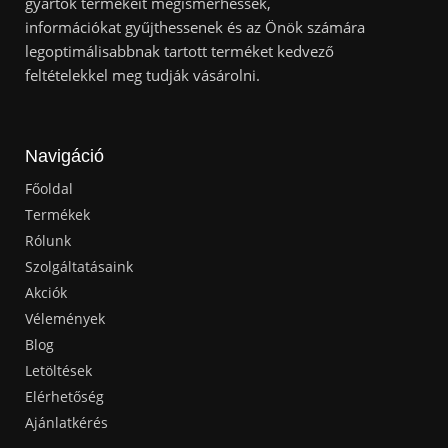
gyártók termékeit megismerhessék,
információkat gyűjthessenek és az Önök számára
legoptimálisabbnak tartott terméket kedvező
feltételekkel meg tudják vásárolni.
Navigáció
Főoldal
Termékek
Rólunk
Szolgáltatásaink
Akciók
Vélemények
Blog
Letöltések
Elérhetőség
Ajánlatkérés