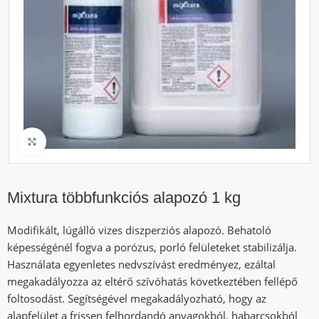
Click to enlarge
Mixtura többfunkciós alapozó 1 kg
Modifikált, lúgálló vizes diszperziós alapozó. Behatoló
képességénél fogva a porózus, porló felületeket stabilizálja.
Használata egyenletes nedvszívást eredményez, ezáltal
megakadályozza az eltérő szívóhatás következtében fellépő
foltosodást. Segítségével megakadályozható, hogy az
alapfelület a frissen felhordandó anyagokból, habarcsokból