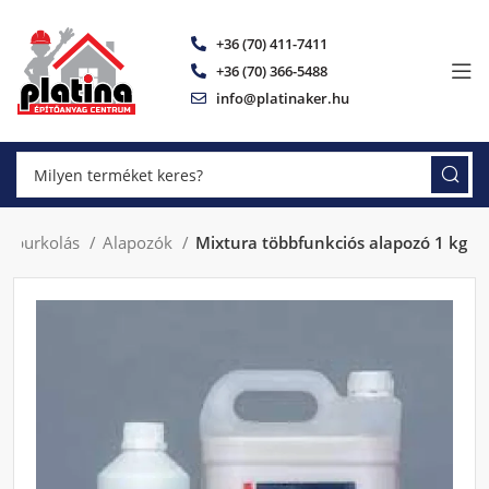
+36 (70) 411-7411
+36 (70) 366-5488
info@platinaker.hu
egburkolás
Alapozók
Mixtura többfunkciós alapozó 1 kg