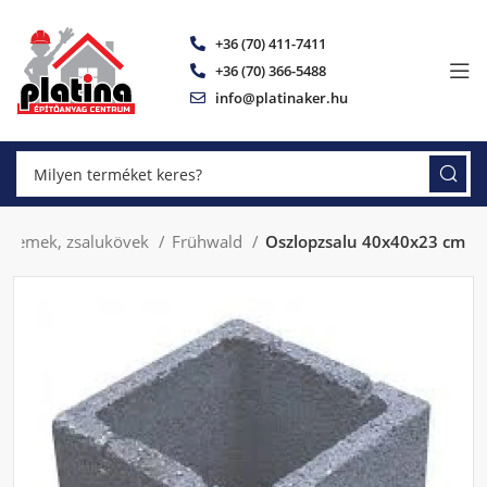
+36 (70) 411-7411
+36 (70) 366-5488
info@platinaker.hu
óelemek, zsalukövek
Frühwald
Oszlopzsalu 40x40x23 cm