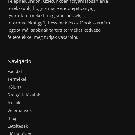
Telephelyünkön, üzletünkben folyamatosan arra
törekszünk, hogy a mai vezető építőanyag
gyártók termékeit megismerhessék,
információkat gyűjthessenek és az Önök számára
legoptimálisabbnak tartott terméket kedvező
feltételekkel meg tudják vásárolni.
Navigáció
Főoldal
Termékek
Rólunk
Szolgáltatásaink
Akciók
Vélemények
Blog
Letöltések
Elérhetőség