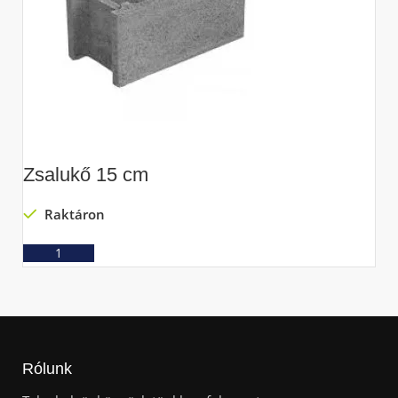
Zsalukő 15 cm
Z
Raktáron
Ajánlatkérés
Rólunk