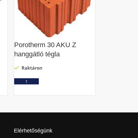
Porotherm 30 AKU Z
Porotherm 
hanggátló tégla
Raktáron
Raktáron
Ajá
Ajánlatkérés
Elérhetőségünk