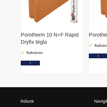
Porotherm 10 N+F Rapid
Poroth
Dryfix tégla
Raktár
Raktáron
Ajánlatkérés
Rólunk
Navigá