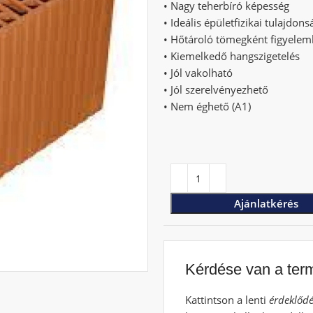
• Nagy teherbíró képesség
• Ideális épületfizikai tulajdo
• Hőtároló tömegként figyelem
• Kiemelkedő hangszigetelés
• Jól vakolható
• Jól szerelvényezhető
• Nem éghető (A1)
Ajánlatkérés
Kérdése van a ter
Kattintson a lenti
érdeklődé