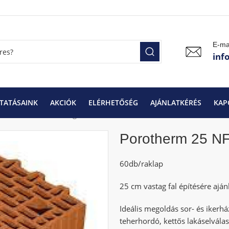
E-ma
inf
TATÁSAINK
AKCIÓK
ELÉRHETŐSÉG
AJÁNLATKÉRÉS
KAP
lemek
Porotherm téglák
Porotherm 25 NF
Porotherm 25 N
60db/raklap
25 cm vastag fal építésére aján
Ideális megoldás sor- és ikerh
teherhordó, kettős lakáselválas