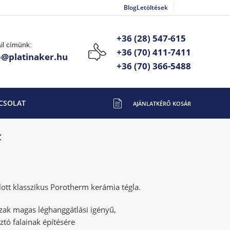
Blog
Letöltések
+36 (28) 547-615
il címünk:
+36 (70) 411-7411
o@platinaker.hu
+36 (70) 366-5488
CSOLAT
F
lott klasszikus Porotherm kerámia tégla.
ázak magas léghanggátlási igényű,
ztó falainak építésére