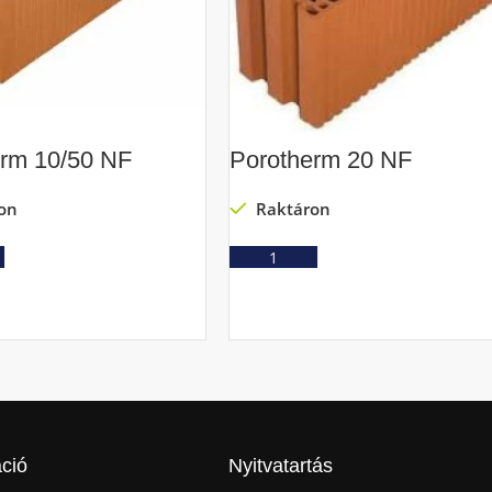
erm 10/50 NF
Porotherm 20 NF
on
Raktáron
Ajánlatkérés
Ajánlatkérés
ció
Nyitvatartás