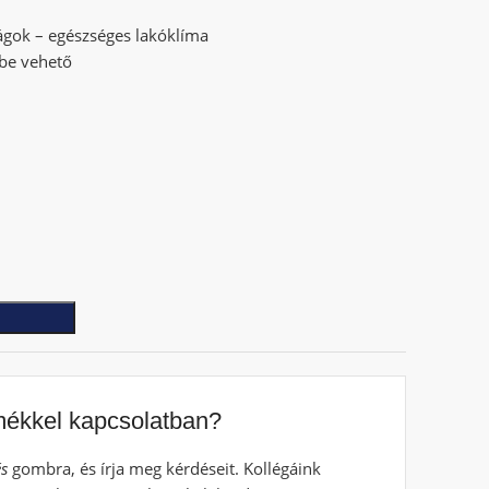
nságok – egészséges lakóklíma
be vehető
mékkel kapcsolatban?
s
gombra, és írja meg kérdéseit. Kollégáink