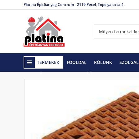
Platina Építőanyag Centrum - 2119 Pécel, Topolya utca 4.
TERMÉKEK
FŐOLDAL
RÓLUNK
SZOLGÁL
Kezdőlap
Falazóelemek
Égetett kerámia falazóe