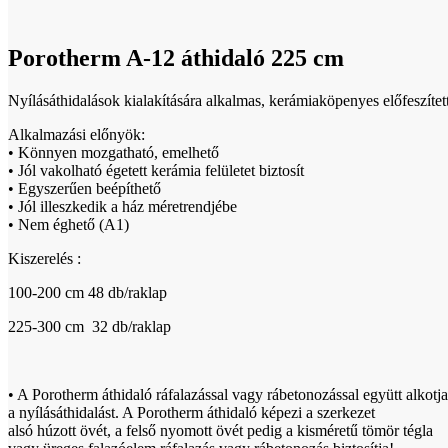
Click to enlarge
Porotherm A-12 áthidaló 225 cm
Nyílásáthidalások kialakítására alkalmas, kerámiaköpenyes előfeszítet
Alkalmazási előnyök:
• Könnyen mozgatható, emelhető
• Jól vakolható égetett kerámia felületet biztosít
• Egyszerűen beépíthető
• Jól illeszkedik a ház méretrendjébe
• Nem éghető (A1)
Kiszerelés :
100-200 cm 48 db/raklap
225-300 cm 32 db/raklap
• A Porotherm áthidaló ráfalazással vagy rábetonozással együtt alkotja
a nyílásáthidalást. A Porotherm áthidaló képezi a szerkezet
alsó húzott övét, a felső nyomott övét pedig a kisméretű tömör tégla