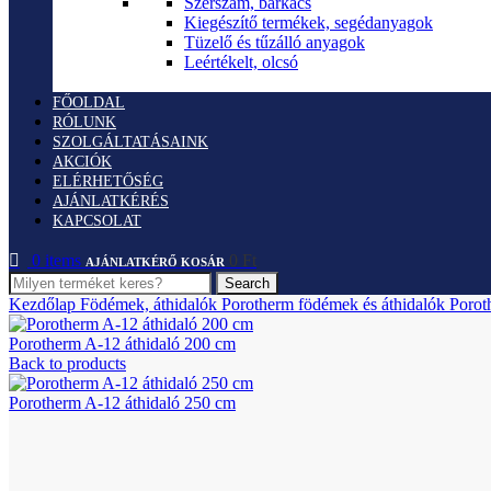
Szerszám, barkács
Kiegészítő termékek, segédanyagok
Tüzelő és tűzálló anyagok
Leértékelt, olcsó
FŐOLDAL
RÓLUNK
SZOLGÁLTATÁSAINK
AKCIÓK
ELÉRHETŐSÉG
AJÁNLATKÉRÉS
KAPCSOLAT
0
items
0
Ft
Search
Kezdőlap
Födémek, áthidalók
Porotherm födémek és áthidalók
Porot
Porotherm A-12 áthidaló 200 cm
Back to products
Porotherm A-12 áthidaló 250 cm