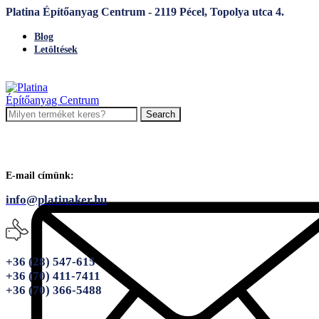
Platina Építőanyag Centrum - 2119 Pécel, Topolya utca 4.
Blog
Letöltések
Search
E-mail címünk:
info@platinaker.hu
+36 (28) 547-615
+36 (70) 411-7411
+36 (70) 366-5488