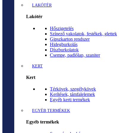
LAKÓTÉR
Lakótér
Hőszigetelés
Színező vakolatok, festékek, glettek
Gipszkarton rendszer
Hidegburkolás
Díszburkolatok
Csempe, padlólap, szaniter
KERT
Kert
Térkövek, szegélykövek
Kerítések, támfalelemek
Egyéb kerti termékek
EGYÉB TERMÉKEK
Egyéb termékek