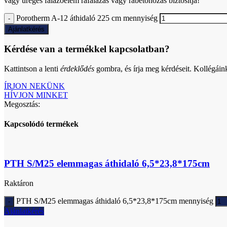
vagy üreges falazóelem ráfalazás vagy rábetonozás biztosítja!
Porotherm A-12 áthidaló 225 cm mennyiség
Ajánlatkérés
Kérdése van a termékkel kapcsolatban?
Kattintson a lenti
érdeklődés
gombra, és írja meg kérdéseit. Kollégáin
ÍRJON NEKÜNK
HÍVJON MINKET
Megosztás:
Kapcsolódó termékek
PTH S/M25 elemmagas áthidaló 6,5*23,8*175cm
Raktáron
PTH S/M25 elemmagas áthidaló 6,5*23,8*175cm mennyiség
Ajánlatkérés