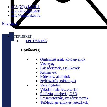
+36 (70) 411-7411
+36 (70) 366-5488
info@platinaker.hu
Navigáció
TERMÉKEK
ÉPÍTŐANYAG
Építőanyag
Ömlesztett áruk, kötőanyagok
Vasanyag
Falazóelemek, zsalukövek
Kémények
Födémek, áthidalók
Nyílászárók, párkányok
Vízszigetelés
Vakolat, habarcs, esztrich
Épületfa, lambéria, OSB
Ereszcsatornák, szegélylemezek
Tetőfedő anyagok és tartozékok