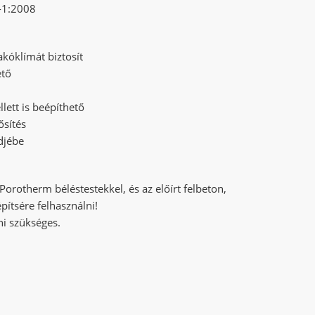
-1:2008
akóklímát biztosít
ető
lett is beépíthető
ősítés
ndjébe
rotherm béléstestekkel, és az előírt felbeton,
pítsére felhasználni!
ni szükséges.