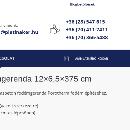
Blog
Letöltések
+36 (28) 547-615
il címünk:
+36 (70) 411-7411
o@platinaker.hu
+36 (70) 366-5488
CSOLAT
gerenda 12×6,5×375 cm
mgerenda 12×6,5×375 cm
 vasbeton födémgerenda Porotherm födém építéséhez.
(vakolt szerkezetre)
 cm-es lépcsőben)