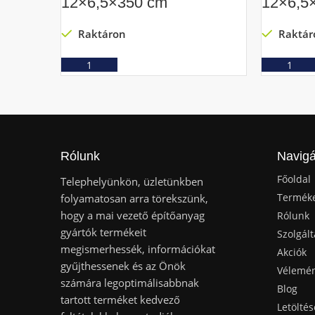
12×6,5×350 cm
12×6,5
Raktáron
Raktár
Ajánlatkérés
Rólunk
Navigá
Főoldal
Telephelyünkön, üzletünkben
Termék
folyamatosan arra törekszünk,
hogy a mai vezető építőanyag
Rólunk
gyártók termékeit
Szolgált
megismerhessék, információkat
Akciók
gyűjthessenek és az Önök
Vélemé
számára legoptimálisabbnak
Blog
tartott terméket kedvező
Letöltés