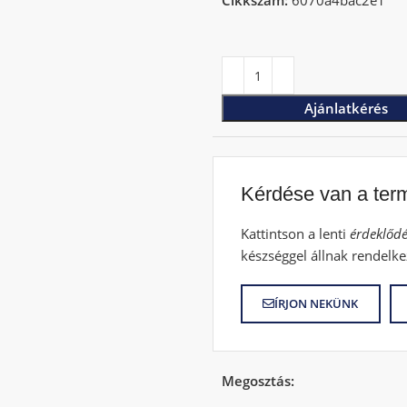
Cikkszám:
6070a4bac2e1
Ajánlatkérés
Kérdése van a ter
Kattintson a lenti
érdeklődé
készséggel állnak rendelke
ÍRJON NEKÜNK
Megosztás: