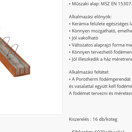
• Műszaki alap: MSZ EN 15307
Alkalmazási előnyök:
• Kerámia felülete egészséges l
• Könnyen mozgatható, emelh
• Jól vakolható
• Változatos alaprajzi forma mel
• Könnyen tervezhető födémer
• Jól illeszkedik a ház méretre
Alkalmazási feltétel:
• A Porotherm födémgerendát Po
és vasalattal együtt kell födémé
A födémet tervezni és méretez
Kiszerelés : 16 db/köteg