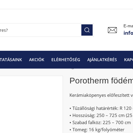
E-ma
inf
TATÁSAINK
AKCIÓK
ELÉRHETŐSÉG
AJÁNLATKÉRÉS
KAP
 és áthidalók
Porotherm födémgerenda
Porotherm födém
Porotherm födé
Kerámiaköpenyes előfeszített
• Tűzállósági határérték: R 120 
• Hosszúság: 250 – 725 cm (25
• Szabad falköz: 225 – 700 cm
• Tömeg: 16 kg/folyóméter