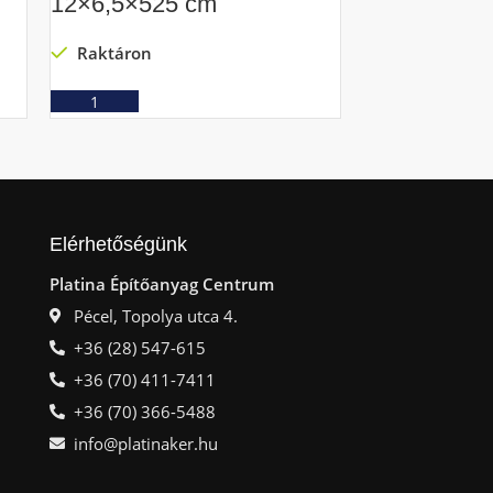
12×6,5×525 cm
12×6,5×550
Raktáron
Raktáron
Ajánlatkérés
Ajá
Elérhetőségünk
Platina Építőanyag Centrum
Pécel, Topolya utca 4.
+36 (28) 547-615
+36 (70) 411-7411
+36 (70) 366-5488
info@platinaker.hu