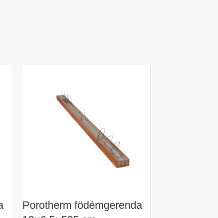
a
Porotherm födémgerenda
Porotherm 