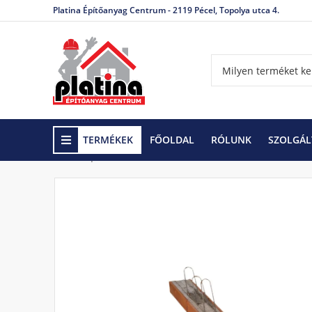
Platina Építőanyag Centrum - 2119 Pécel, Topolya utca 4.
TERMÉKEK
FŐOLDAL
RÓLUNK
SZOLGÁL
Kezdőlap
Födémek, áthidalók
Porotherm födémek