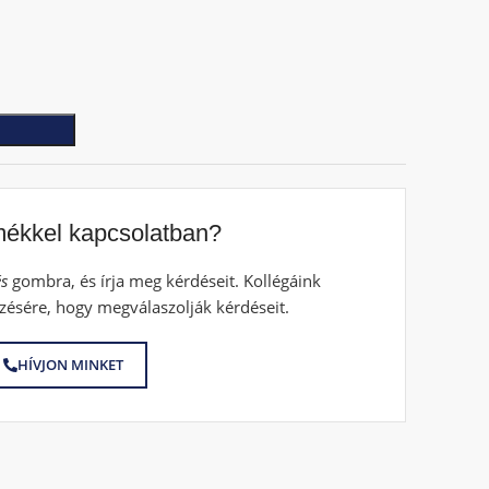
mékkel kapcsolatban?
s
gombra, és írja meg kérdéseit. Kollégáink
zésére, hogy megválaszolják kérdéseit.
HÍVJON MINKET