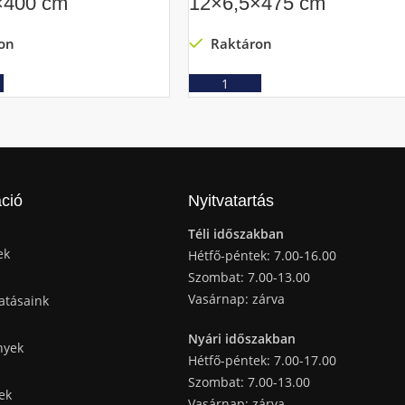
×400 cm
12×6,5×475 cm
on
Raktáron
Ajánlatkérés
Ajánlatkérés
ció
Nyitvatartás
Téli időszakban
ek
Hétfő-péntek: 7.00-16.00
Szombat: 7.00-13.00
Vasárnap: zárva
atásaink
Nyári időszakban
nyek
Hétfő-péntek: 7.00-17.00
Szombat: 7.00-13.00
ek
Vasárnap: zárva