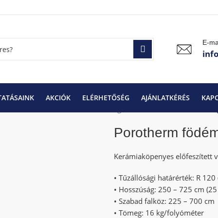
E-ma
inf
TATÁSAINK
AKCIÓK
ELÉRHETŐSÉG
AJÁNLATKÉRÉS
KAP
 és áthidalók
Porotherm födémgerenda
Porotherm födém
Porotherm födé
Kerámiaköpenyes előfeszített
• Tűzállósági határérték: R 120 
• Hosszúság: 250 – 725 cm (25
• Szabad falköz: 225 – 700 cm
• Tömeg: 16 kg/folyóméter