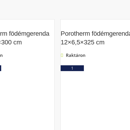
erm födémgerenda
Porotherm födémgerend
×300 cm
12×6,5×325 cm
on
Raktáron
Ajánlatkérés
Ajánlatkérés