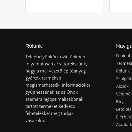
Rólunk
Navigá
Főoldal
Telephelyünkön, üzletünkben
Termék
folyamatosan arra törekszünk,
hogy a mai vezető építőanyag
Rólunk
gyártók termékeit
Szolgált
megismerhessék, információkat
Akciók
gyűjthessenek és az Önök
Vélemé
számára legoptimálisabbnak
Blog
tartott terméket kedvező
Letöltés
feltételekkel meg tudják
Elérhet
vásárolni.
Ajánlat