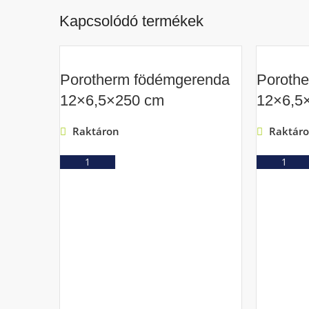
Kapcsolódó termékek
Porotherm födémgerenda
Poroth
12×6,5×250 cm
12×6,5
Raktáron
Raktár
Ajánlatkérés