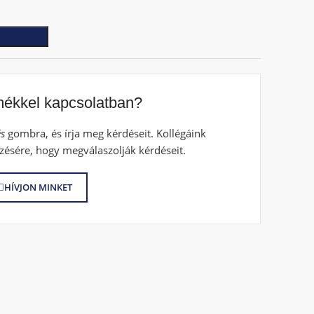
mékkel kapcsolatban?
s
gombra, és írja meg kérdéseit. Kollégáink
zésére, hogy megválaszolják kérdéseit.
HÍVJON MINKET