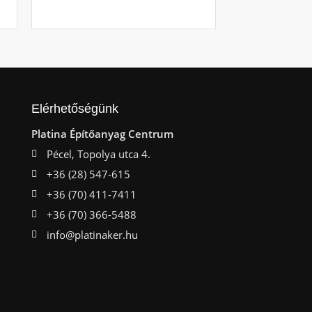
Ajá
Elérhetőségünk
Platina Építőanyag Centrum
Pécel, Topolya utca 4.
+36 (28) 547-615
+36 (70) 411-7411
+36 (70) 366-5488
info@platinaker.hu