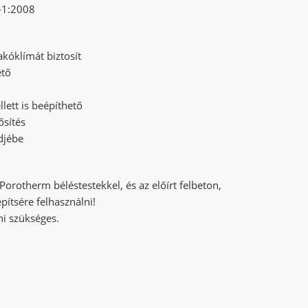
-1:2008
akóklímát biztosít
ető
lett is beépíthető
ősítés
ndjébe
rotherm béléstestekkel, és az előírt felbeton,
pítsére felhasználni!
ni szükséges.