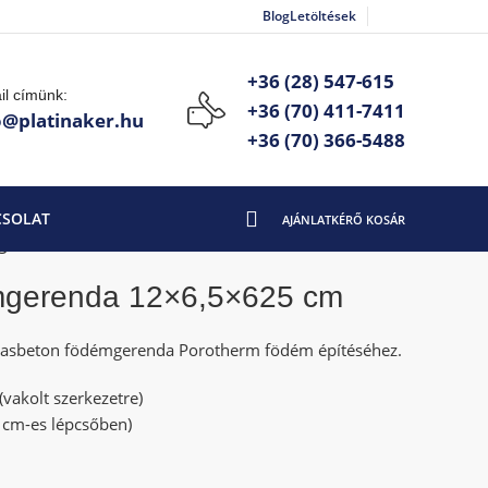
Blog
Letöltések
+36 (28) 547-615
il címünk:
+36 (70) 411-7411
o@platinaker.hu
+36 (70) 366-5488
CSOLAT
gerenda 12×6,5×625 cm
mgerenda 12×6,5×625 cm
 vasbeton födémgerenda Porotherm födém építéséhez.
(vakolt szerkezetre)
 cm-es lépcsőben)