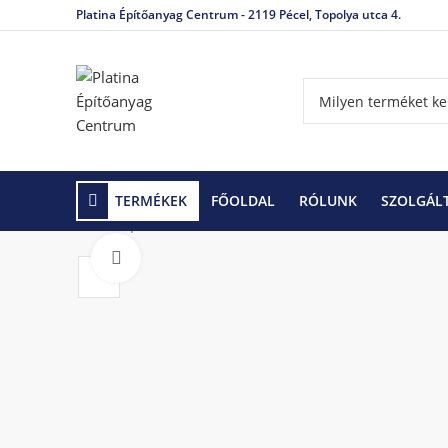
Platina Építőanyag Centrum - 2119 Pécel, Topolya utca 4.
TERMÉKEK
FŐOLDAL
RÓLUNK
SZOLGÁL
Kezdőlap
Födémek, áthidalók
Porotherm födémek
Click to enlarge