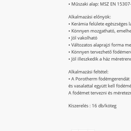
• Műszaki alap: MSZ EN 15307
Alkalmazási előnyök:
• Kerámia felülete egészséges l
• Könnyen mozgatható, emelh
• Jól vakolható
• Változatos alaprajzi forma mel
• Könnyen tervezhető födémer
• Jól illeszkedik a ház méretre
Alkalmazási feltétel:
• A Porotherm födémgerendát Po
és vasalattal együtt kell födémé
A födémet tervezni és méretez
Kiszerelés : 16 db/köteg