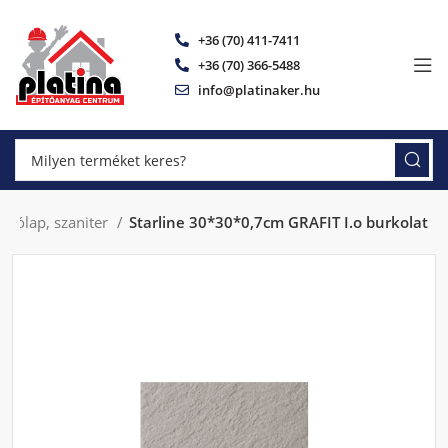
+36 (70) 411-7411
+36 (70) 366-5488
info@platinaker.hu
dlólap, szaniter
Starline 30*30*0,7cm GRAFIT I.o burkolat