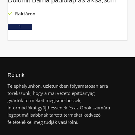
Dolomit Barna padlólap 33,3×33,3cm
L
Raktáron
Ajánlatkérés
Rólunk
Telephelyünkön, üzletünkben folyamatosan arra
törekszünk, hogy a mai vezető építőanyag
gyártók termékeit megismerhessék,
információkat gyűjthessenek és az Önök számára
legoptimálisabbnak tartott terméket kedvező
feltételekkel meg tudják vásárolni.