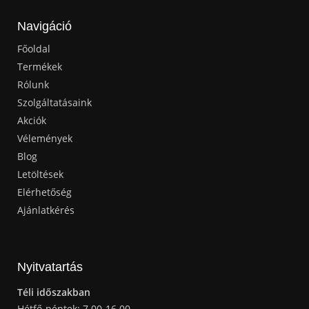
Navigáció
Főoldal
Termékek
Rólunk
Szolgáltatásaink
Akciók
Vélemények
Blog
Letöltések
Elérhetőség
Ajánlatkérés
Nyitvatartás
Téli időszakban
Hétfő-péntek: 7.00-16.00