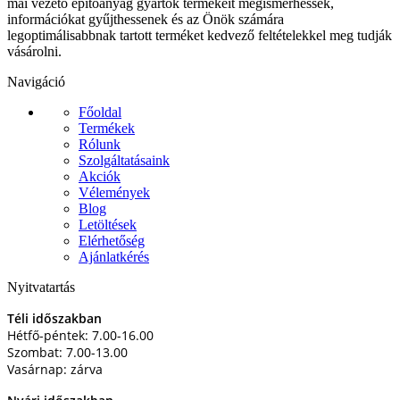
mai vezető építőanyag gyártók termékeit megismerhessék,
információkat gyűjthessenek és az Önök számára
legoptimálisabbnak tartott terméket kedvező feltételekkel meg tudják
vásárolni.
Navigáció
Főoldal
Termékek
Rólunk
Szolgáltatásaink
Akciók
Vélemények
Blog
Letöltések
Elérhetőség
Ajánlatkérés
Nyitvatartás
Téli időszakban
Hétfő-péntek: 7.00-16.00
Szombat: 7.00-13.00
Vasárnap: zárva