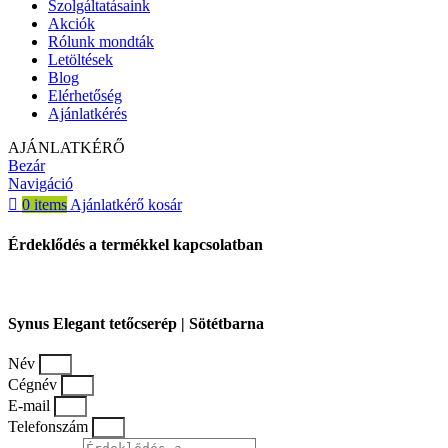
Szolgáltatásaink
Akciók
Rólunk mondták
Letöltések
Blog
Elérhetőség
Ajánlatkérés
AJÁNLATKÉRŐ
Bezár
Navigáció
0
items
Ajánlatkérő kosár
Érdeklődés a termékkel kapcsolatban
Synus Elegant tetőcserép | Sötétbarna
Név
Cégnév
E-mail
Telefonszám