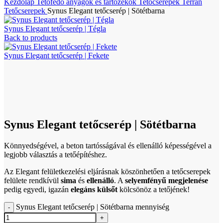
Kezdőlap
Tetőfedő anyagok és tartozékok
Tetőcserepek
Terran
Tetőcserepek
Synus Elegant tetőcserép | Sötétbarna
Synus Elegant tetőcserép | Tégla
Back to products
Synus Elegant tetőcserép | Fekete
Click to enlarge
Synus Elegant tetőcserép | Sötétbarna
Könnyedségével, a beton tartósságával és ellenálló képességével a
legjobb választás a tetőépítéshez.
Az Elegant felületkezelési eljárásnak köszönhetően a tetőcserepek
felülete rendkívül
sima
és
ellenálló
. A
selyemfényű megjelenése
pedig egyedi, igazán
elegáns külsőt
kölcsönöz a tetőjének!
Synus Elegant tetőcserép | Sötétbarna mennyiség