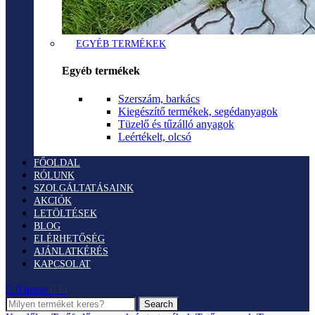
EGYÉB TERMÉKEK
Egyéb termékek
Szerszám, barkács
Kiegészítő termékek, segédanyagok
Tüzelő és tűzálló anyagok
Leértékelt, olcsó
FŐOLDAL
RÓLUNK
SZOLGÁLTATÁSAINK
AKCIÓK
LETÖLTÉSEK
BLOG
ELÉRHETŐSÉG
AJÁNLATKÉRÉS
KAPCSOLAT
0
items
0
Ft
Search