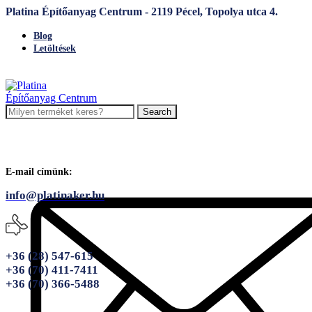
Platina Építőanyag Centrum - 2119 Pécel, Topolya utca 4.
Blog
Letöltések
Search
E-mail címünk:
info@platinaker.hu
+36 (28) 547-615
+36 (70) 411-7411
+36 (70) 366-5488