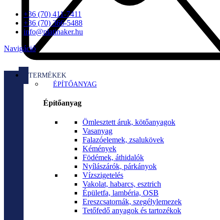
+36 (70) 411-7411
+36 (70) 366-5488
info@platinaker.hu
Navigáció
TERMÉKEK
ÉPÍTŐANYAG
Építőanyag
Ömlesztett áruk, kötőanyagok
Vasanyag
Falazóelemek, zsalukövek
Kémények
Födémek, áthidalók
Nyílászárók, párkányok
Vízszigetelés
Vakolat, habarcs, esztrich
Épületfa, lambéria, OSB
Ereszcsatornák, szegélylemezek
Tetőfedő anyagok és tartozékok