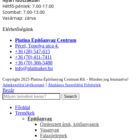
Nyári időszakban
Hétfő-péntek: 7.00-17.00
Szombat: 7.00-13.00
Vasárnap: zárva
Elérhetőségünk
Platina Építőanyag Centrum
Pécel, Topolya utca 4.
+36 (28) 547-615
+36 (70) 411-7411
+36 (70) 366-5488
info@platinaker.hu
Copyright 2025 Platina Építőanyag Centrum Kft. - Minden jog fenntartva!
|
Adatkezelési tájékoztató
Általános Szerződési Feltételek
Bezár
Search
Főoldal
Termékek
Építőanyag
Ömlesztett áruk, kötőanyagok
Vasanyag
Falazóelemek