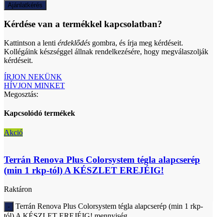
Ajánlatkérés
Kérdése van a termékkel kapcsolatban?
Kattintson a lenti
érdeklődés
gombra, és írja meg kérdéseit.
Kollégáink készséggel állnak rendelkezésére, hogy megválaszolják
kérdéseit.
ÍRJON NEKÜNK
HÍVJON MINKET
Megosztás:
Kapcsolódó termékek
Akció
Terrán Renova Plus Colorsystem tégla alapcserép
(min 1 rkp-tól) A KÉSZLET EREJÉIG!
Raktáron
Terrán Renova Plus Colorsystem tégla alapcserép (min 1 rkp-
tól) A KÉSZLET EREJÉIG! mennyiség