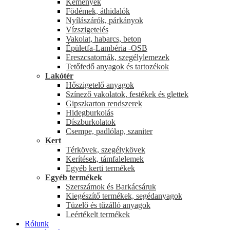
Kémények
Födémek, áthidalók
Nyílászárók, párkányok
Vízszigetelés
Vakolat, habarcs, beton
Épületfa-Lambéria -OSB
Ereszcsatornák, szegélylemezek
Tetőfedő anyagok és tartozékok
Lakótér
Hőszigetelő anyagok
Színező vakolatok, festékek és glettek
Gipszkarton rendszerek
Hidegburkolás
Díszburkolatok
Csempe, padlólap, szaniter
Kert
Térkövek, szegélykövek
Kerítések, támfalelemek
Egyéb kerti termékek
Egyéb termékek
Szerszámok és Barkácsáruk
Kiegészítő termékek, segédanyagok
Tüzelő és tűzálló anyagok
Leértékelt termékek
Rólunk