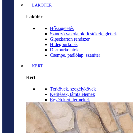
LAKÓTÉR
Lakótér
Hőszigetelés
Színező vakolatok, festékek, glettek
Gipszkarton rendszer
Hidegburkolás
Díszburkolatok
Csempe, padlólap, szaniter
KERT
Kert
Térkövek, szegélykövek
Kerítések, támfalelemek
Egyéb kerti termékek