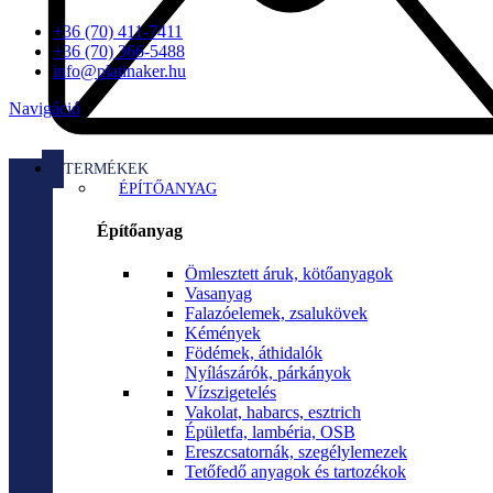
+36 (70) 411-7411
+36 (70) 366-5488
info@platinaker.hu
Navigáció
TERMÉKEK
ÉPÍTŐANYAG
Építőanyag
Ömlesztett áruk, kötőanyagok
Vasanyag
Falazóelemek, zsalukövek
Kémények
Födémek, áthidalók
Nyílászárók, párkányok
Vízszigetelés
Vakolat, habarcs, esztrich
Épületfa, lambéria, OSB
Ereszcsatornák, szegélylemezek
Tetőfedő anyagok és tartozékok