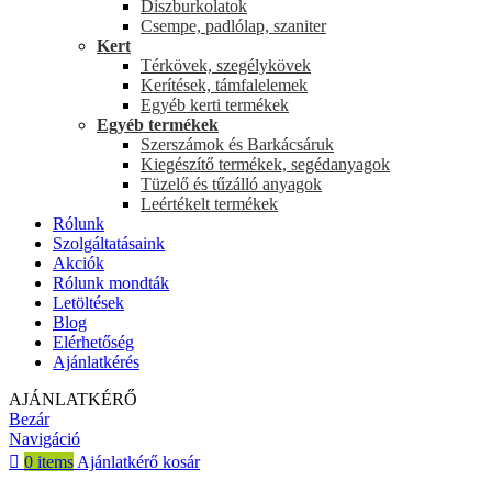
Díszburkolatok
Csempe, padlólap, szaniter
Kert
Térkövek, szegélykövek
Kerítések, támfalelemek
Egyéb kerti termékek
Egyéb termékek
Szerszámok és Barkácsáruk
Kiegészítő termékek, segédanyagok
Tüzelő és tűzálló anyagok
Leértékelt termékek
Rólunk
Szolgáltatásaink
Akciók
Rólunk mondták
Letöltések
Blog
Elérhetőség
Ajánlatkérés
AJÁNLATKÉRŐ
Bezár
Navigáció
0
items
Ajánlatkérő kosár