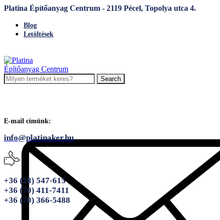
Platina Építőanyag Centrum - 2119 Pécel, Topolya utca 4.
Blog
Letöltések
Search
E-mail címünk:
info@platinaker.hu
+36 (28) 547-615
+36 (70) 411-7411
+36 (70) 366-5488