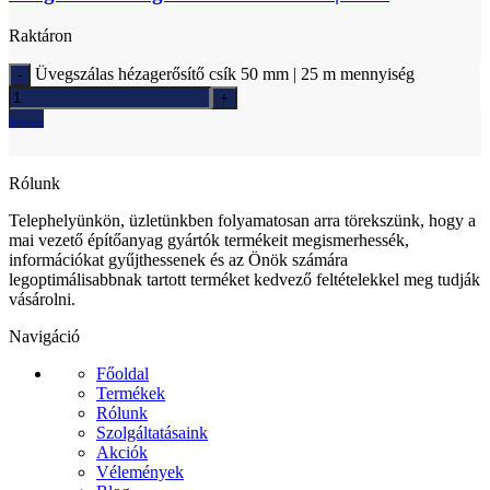
Raktáron
Üvegszálas hézagerősítő csík 50 mm | 25 m mennyiség
Ajánlatkérés
Rólunk
Telephelyünkön, üzletünkben folyamatosan arra törekszünk, hogy a
mai vezető építőanyag gyártók termékeit megismerhessék,
információkat gyűjthessenek és az Önök számára
legoptimálisabbnak tartott terméket kedvező feltételekkel meg tudják
vásárolni.
Navigáció
Főoldal
Termékek
Rólunk
Szolgáltatásaink
Akciók
Vélemények