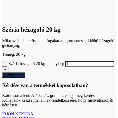
Click to enlarge
Széria hézagoló 20 kg
Mikroszálakkal erõsített, a fugákat zsugormentesen kitöltõ hézagoló
glettanyag.
Tömeg: 20 kg
Széria hézagoló 20 kg mennyiség
Ajánlatkérés
Kérdése van a termékkel kapcsolatban?
Kattintson a lenti
érdeklődés
gombra, és írja meg kérdéseit.
Kollégáink készséggel állnak rendelkezésére, hogy megválaszolják
kérdéseit.
ÍRJON NEKÜNK