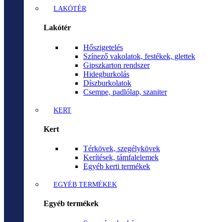
LAKÓTÉR
Lakótér
Hőszigetelés
Színező vakolatok, festékek, glettek
Gipszkarton rendszer
Hidegburkolás
Díszburkolatok
Csempe, padlólap, szaniter
KERT
Kert
Térkövek, szegélykövek
Kerítések, támfalelemek
Egyéb kerti termékek
EGYÉB TERMÉKEK
Egyéb termékek