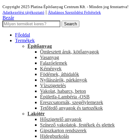
Copyright 2025 Platina Építőanyag Centrum Kft. - Minden jog fenntartva!
|
Adatkezelési tájékoztató
Általános Szerződési Feltételek
Bezár
Search
Főoldal
Termékek
Építőanyag
Ömlesztett áruk, kötőanyagok
Vasanyag
Falazóelemek
Kémények
Födémek, áthidalók
Nyílászárók, párkányok
Vízszigetelés
Vakolat, habarcs, beton
Épületfa-Lambéria -OSB
Ereszcsatornák, szegélylemezek
Tetőfedő anyagok és tartozékok
Lakótér
Hőszigetelő anyagok
Színező vakolatok, festékek és glettek
Gipszkarton rendszerek
Hidegburkolás