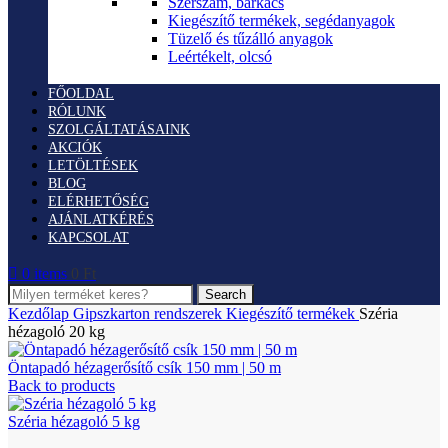
Szerszám, barkács
Kiegészítő termékek, segédanyagok
Tüzelő és tűzálló anyagok
Leértékelt, olcsó
FŐOLDAL
RÓLUNK
SZOLGÁLTATÁSAINK
AKCIÓK
LETÖLTÉSEK
BLOG
ELÉRHETŐSÉG
AJÁNLATKÉRÉS
KAPCSOLAT
0
items
0
Ft
Search
Kezdőlap
Gipszkarton rendszerek
Kiegészítő termékek
Széria
hézagoló 20 kg
Öntapadó hézagerősítő csík 150 mm | 50 m
Back to products
Széria hézagoló 5 kg