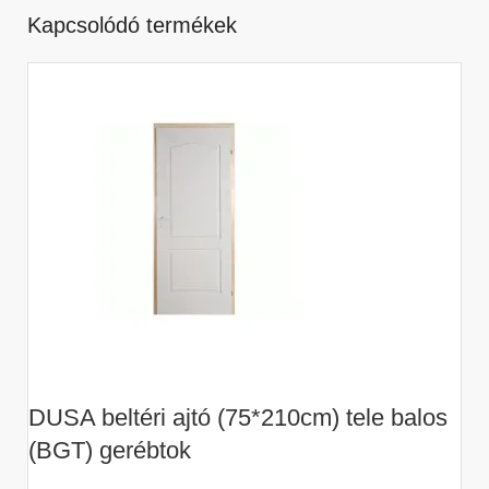
Kapcsolódó termékek
DUSA beltéri ajtó (75*210cm) tele balos
D
(BGT) gerébtok
(