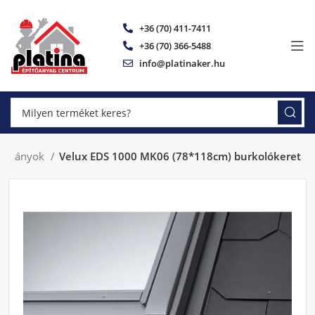
+36 (70) 411-7411
+36 (70) 366-5488
info@platinaker.hu
párkányok
Velux EDS 1000 MK06 (78*118cm) burkolókeret