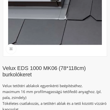
Click to enlarge
Velux EDS 1000 MK06 (78*118cm)
burkolókeret
Velux tetőtéri ablakok egyenkénti beépítéséhez.
maximum 16 mm profilmagasságú tetőfedő anyaghoz. (pl.
pala, zsindely)
Tökéletes csatlakozás, a tetőtéri ablak és a tető közötti vízzáró
kapcsolat