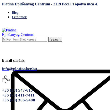
Platina Építőanyag Centrum - 2119 Pécel, Topolya utca 4.
Blog
Letöltések
Search
E-mail címünk:
info@platinaker.hu
+36 (28) 547-615
+36 (70) 411-7411
+36 (70) 366-5488