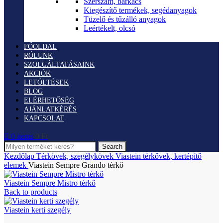
Szerszám, barkács
Kiegészítő termékek, segédanyagok
Tüzelő és tűzálló anyagok
Leértékelt, olcsó
FŐOLDAL
RÓLUNK
SZOLGÁLTATÁSAINK
AKCIÓK
LETÖLTÉSEK
BLOG
ELÉRHETŐSÉG
AJÁNLATKÉRÉS
KAPCSOLAT
0
items
0
Ft
Search
Kezdőlap
Térkövek, szegélykövek
Viastein térkővek, kertépítő
elemek
Viastein Sempre Grando térkő
Viastein Sempre Mistro térkő
Back to products
Viastein kerti szegély