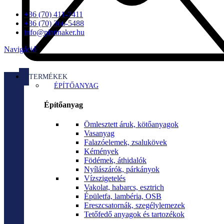
+36 (70) 411-7411
+36 (70) 366-5488
info@platinaker.hu
Navigáció
TERMÉKEK
ÉPÍTŐANYAG
Építőanyag
Ömlesztett áruk, kötőanyagok
Vasanyag
Falazóelemek, zsalukövek
Kémények
Födémek, áthidalók
Nyílászárók, párkányok
Vízszigetelés
Vakolat, habarcs, esztrich
Épületfa, lambéria, OSB
Ereszcsatornák, szegélylemezek
Tetőfedő anyagok és tartozékok