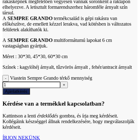
rakásképnek megfelelően vegyesen vannak soronként a raklapon
elhelyezve. A letisztult formarendszerhez háromféle árnyalt szín
társul.
A
SEMPRE GRANDO
termékcsalád is gépi rakásra van
előkészítve, de emellett kézzel lerakva, vad kötésben is változatos
felületek alakíthatók ki.
A
SEMPRE GRANDO
multiformátumú lapokat 6 cm
vastagságban gyártjuk.
Méret : 30*30, 45*30, 60*30 cm
Színek : kagylóhéj árnyalt, tűzvörös árnyalt , fehér/antracit árnyalt
Viastein Sempre Grando térkő mennyiség
Ajánlatkérés
Kérdése van a termékkel kapcsolatban?
Kattintson a lenti
érdeklődés
gombra, és írja meg kérdéseit.
Kollégáink készséggel állnak rendelkezésére, hogy megválaszolják
kérdéseit.
ÍRJON NEKÜNK