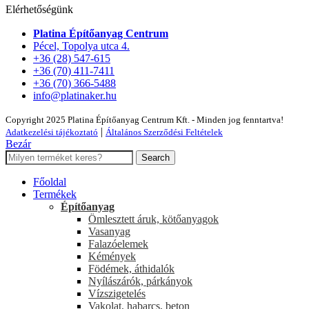
Elérhetőségünk
Platina Építőanyag Centrum
Pécel, Topolya utca 4.
+36 (28) 547-615
+36 (70) 411-7411
+36 (70) 366-5488
info@platinaker.hu
Copyright 2025 Platina Építőanyag Centrum Kft. - Minden jog fenntartva!
|
Adatkezelési tájékoztató
Általános Szerződési Feltételek
Bezár
Search
Főoldal
Termékek
Építőanyag
Ömlesztett áruk, kötőanyagok
Vasanyag
Falazóelemek
Kémények
Födémek, áthidalók
Nyílászárók, párkányok
Vízszigetelés
Vakolat, habarcs, beton