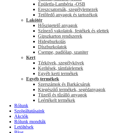
Épületfa-Lambéria -OSB
Ereszcsatornák, szegélylemezek
Tetőfedő anyagok és tartozékok
Lakótér
Hőszigetelő anyagok
Színező vakolatok, festékek és glettek
Gipszkarton rendszerek
Hidegburkolás
Díszburkolatok
Csempe, padlólap, szaniter
Kert
Térkövek, szegélykövek
Kerítések, támfalelemek
Egyéb kerti termékek
Egyéb termékek
Szerszámok és Barkácsáruk
Kiegészítő termékek, segédanyagok
Tüzelő és tűzálló anyagok
Leértékelt termékek
Rólunk
Szolgáltatásaink
Akciók
Rólunk mondták
Letöltések
Blog