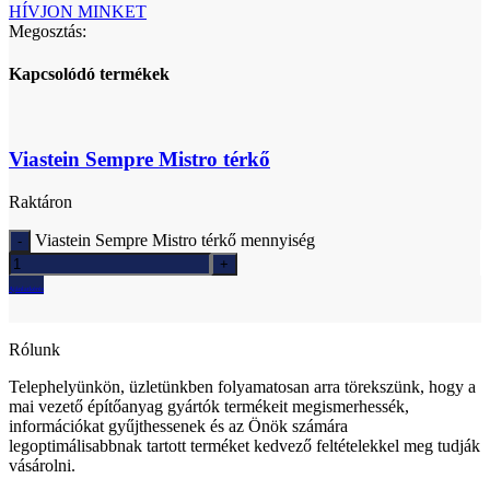
HÍVJON MINKET
Megosztás:
Kapcsolódó termékek
Viastein Sempre Mistro térkő
Raktáron
Viastein Sempre Mistro térkő mennyiség
Ajánlatkérés
Rólunk
Telephelyünkön, üzletünkben folyamatosan arra törekszünk, hogy a
mai vezető építőanyag gyártók termékeit megismerhessék,
információkat gyűjthessenek és az Önök számára
legoptimálisabbnak tartott terméket kedvező feltételekkel meg tudják
vásárolni.