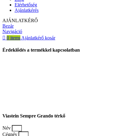
Elérhetőség
Ajánlatkérés
AJÁNLATKÉRŐ
Bezár
Navigáció
0
items
Ajánlatkérő kosár
Érdeklődés a termékkel kapcsolatban
Viastein Sempre Grando térkő
Név
Cégnév