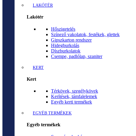
LAKÓTÉR
Lakótér
Hőszigetelés
Színező vakolatok, festékek, glettek
Gipszkarton rendszer
Hidegburkolás
Díszburkolatok
Csempe, padlólap, szaniter
KERT
Kert
Térkövek, szegélykövek
Kerítések, támfalelemek
Egyéb kerti termékek
EGYÉB TERMÉKEK
Egyéb termékek