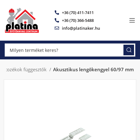
+36 (70) 411-7411
+36 (70) 366-5488
info@platinaker.hu
Tartozékok függesztők
Akusztikus lengőkengyel 60/97 mm