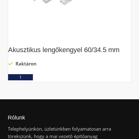
Akusztikus lengőkengyel 60/34.5 mm
C
Raktáron
Ajánlatkérés
Rólunk
Telephelyünkön, üzletünkben folyamatosan arra
törekszünk, hogy a mai vezető építőanyag