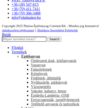
Pécel, Topolya utca 4.
+36 (28) 547-615
+36 (70) 411-7411
+36 (70) 366-5488
info@platinaker.hu
Copyright 2025 Platina Építőanyag Centrum Kft. - Minden jog fenntartva!
|
Adatkezelési tájékoztató
Általános Szerződési Feltételek
Bezár
Search
Főoldal
Termékek
Építőanyag
Ömlesztett áruk, kötőanyagok
Vasanyag
Falazóelemek
Kémények
Födémek, áthidalók
Nyílászárók, párkányok
Vízszigetelés
Vakolat, habarcs, beton
Épületfa-Lambéria -OSB
Ereszcsatornák, szegélylemezek
Tetőfedő anyagok és tartozékok