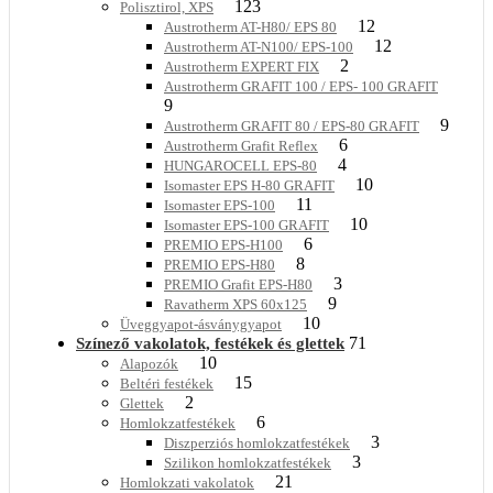
123
Polisztirol, XPS
12
Austrotherm AT-H80/ EPS 80
12
Austrotherm AT-N100/ EPS-100
2
Austrotherm EXPERT FIX
Austrotherm GRAFIT 100 / EPS- 100 GRAFIT
9
9
Austrotherm GRAFIT 80 / EPS-80 GRAFIT
6
Austrotherm Grafit Reflex
4
HUNGAROCELL EPS-80
10
Isomaster EPS H-80 GRAFIT
11
Isomaster EPS-100
10
Isomaster EPS-100 GRAFIT
6
PREMIO EPS-H100
8
PREMIO EPS-H80
3
PREMIO Grafit EPS-H80
9
Ravatherm XPS 60x125
10
Üveggyapot-ásványgyapot
71
Színező vakolatok, festékek és glettek
10
Alapozók
15
Beltéri festékek
2
Glettek
6
Homlokzatfestékek
3
Diszperziós homlokzatfestékek
3
Szilikon homlokzatfestékek
21
Homlokzati vakolatok