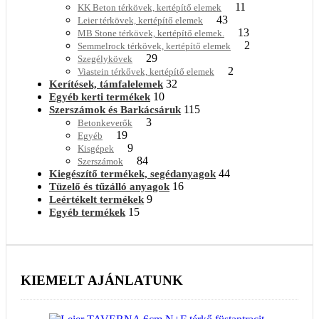
11
KK Beton térkövek, kertépítő elemek
43
Leier térkövek, kertépítő elemek
13
MB Stone térkövek, kertépítő elemek.
2
Semmelrock térkövek, kertépítő elemek
29
Szegélykövek
2
Viastein térkővek, kertépítő elemek
32
Kerítések, támfalelemek
10
Egyéb kerti termékek
115
Szerszámok és Barkácsáruk
3
Betonkeverők
19
Egyéb
9
Kisgépek
84
Szerszámok
44
Kiegészítő termékek, segédanyagok
16
Tüzelő és tűzálló anyagok
9
Leértékelt termékek
15
Egyéb termékek
KIEMELT AJÁNLATUNK