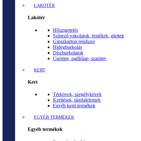
LAKÓTÉR
Lakótér
Hőszigetelés
Színező vakolatok, festékek, glettek
Gipszkarton rendszer
Hidegburkolás
Díszburkolatok
Csempe, padlólap, szaniter
KERT
Kert
Térkövek, szegélykövek
Kerítések, támfalelemek
Egyéb kerti termékek
EGYÉB TERMÉKEK
Egyéb termékek