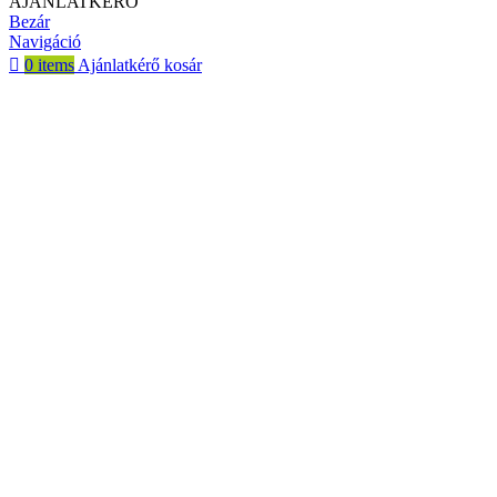
AJÁNLATKÉRŐ
Bezár
Navigáció
0
items
Ajánlatkérő kosár