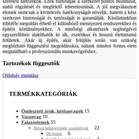
szerelési tartozékok. Ezek biztosítják a szerkezet pontos beállítását,
stabil rögzítését és megfelelő teherelosztását. A jól megválasztott
elemek nemcsak a kivitelezés hatékonyságát növelik, hanem a kész
szerkezet biztonságát és tartósságát is garantálják. Kínálatunkban
többféle megoldás érhető el különböző mennyezeti rendszerekhez és
építési körülményekhez. A minőségi alkatrészek segítségével
egyszerűbben alakíthatók ki sík, esztétikus és hosszú élettartamú
felületek. Akár új építés, akár felújítás során van szükség
megbízható függesztési megoldásokra, nálunk minden fontos elem
megtalálható a professzionális munkavégzéshez.
Tartozékok függesztők
Oldalsáv mutatása
TERMÉKKATEGÓRIÁK
15
Ömlesztett áruk, kötőanyagok
10
Vasanyag
55
Falazóelemek
22
Beton falazóelemek, zsalukövek
6
Do-beton
2