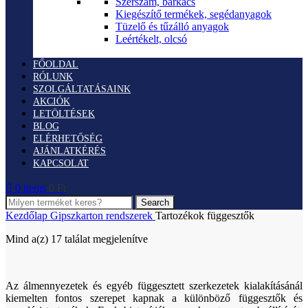
Szerszám, barkács
Kiegészítő termékek, segédanyagok
Tüzelő és tűzálló anyagok
Leértékelt, olcsó
FŐOLDAL
RÓLUNK
SZOLGÁLTATÁSAINK
AKCIÓK
LETÖLTÉSEK
BLOG
ELÉRHETŐSÉG
AJÁNLATKÉRÉS
KAPCSOLAT
0
items
0
Ft
Search
Kezdőlap
Gipszkarton rendszerek
Tartozékok függesztők
Mind a(z) 17 találat megjelenítve
Az álmennyezetek és egyéb függesztett szerkezetek kialakításánál
kiemelten fontos szerepet kapnak a különböző függesztők és