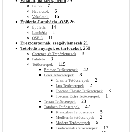
29
Vakolat, habarcs, beton
7
Beton
6
Habarcsok
16
Vakolatok
26
Épületfa-Lambéria -OSB
14
Épületfa
1
Lambéria
11
OSB-3
21
Ereszcsatornák, szegélylemezek
258
Tetőfedő anyagok és tartozékok
3
Cserepes, és Trapézlemezek
3
Palatető
115
Tetőcserepek
42
Bramac Tetőcserepek
8
Leier Tetőcserepek
2
Granite Tetőcserepek
2
Lux Tetőcserepek
3
Toscana Classic Tetőcserepek
1
Toscana Extra Tetőcserepek
23
Terran Tetőcserepek
42
Tondach Tetőcserepek
5
Klasszikus Tetőcserepek
2
Mediterrán tetőcserepek
6
Modern Tetőcserepek
17
Tradicionális tetőcserepek