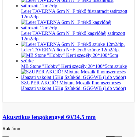
Leier TAVERNA 6cm N+F térkő füstantracit satírozott
12m2/rlp.
Leier TAVERNA 6cm N+F térkő kagylóhéj satírozott
12m2/rlp.
Leier TAVERNA 6cm N+F térkő szürke 12m2/rlp.
MB Stone "Hobby" Kerti szegély 20*100*5cm szürke
SZUPER AKCIÓ! Mixtura Mozaik finomszemcsés
lábazati vakolat 15Kg Színkód: GGGWB (1db vödör)
Akusztikus lengőkengyel 60/34.5 mm
Raktáron