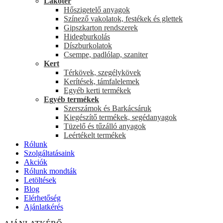
Lakótér
Hőszigetelő anyagok
Színező vakolatok, festékek és glettek
Gipszkarton rendszerek
Hidegburkolás
Díszburkolatok
Csempe, padlólap, szaniter
Kert
Térkövek, szegélykövek
Kerítések, támfalelemek
Egyéb kerti termékek
Egyéb termékek
Szerszámok és Barkácsáruk
Kiegészítő termékek, segédanyagok
Tüzelő és tűzálló anyagok
Leértékelt termékek
Rólunk
Szolgáltatásaink
Akciók
Rólunk mondták
Letöltések
Blog
Elérhetőség
Ajánlatkérés