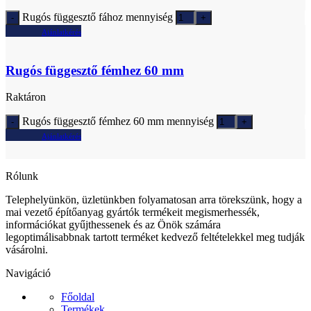
Rugós függesztő fához mennyiség
Ajánlatkérés
Rugós függesztő fémhez 60 mm
Raktáron
Rugós függesztő fémhez 60 mm mennyiség
Ajánlatkérés
Rólunk
Telephelyünkön, üzletünkben folyamatosan arra törekszünk, hogy a
mai vezető építőanyag gyártók termékeit megismerhessék,
információkat gyűjthessenek és az Önök számára
legoptimálisabbnak tartott terméket kedvező feltételekkel meg tudják
vásárolni.
Navigáció
Főoldal
Termékek