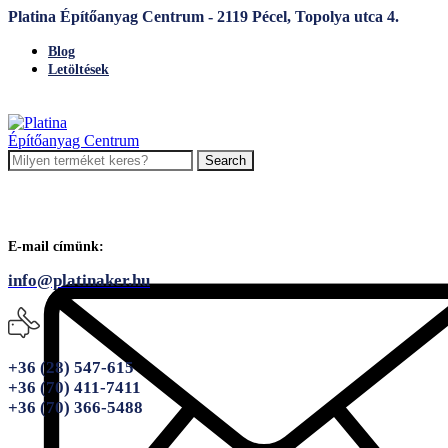
Platina Építőanyag Centrum - 2119 Pécel, Topolya utca 4.
Blog
Letöltések
Search
E-mail címünk:
info@platinaker.hu
+36 (28) 547-615
+36 (70) 411-7411
+36 (70) 366-5488