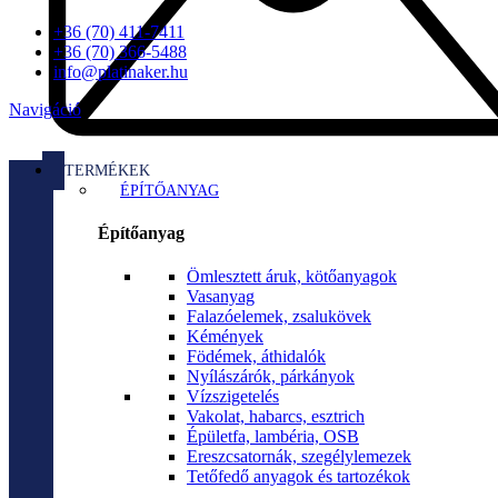
+36 (70) 411-7411
+36 (70) 366-5488
info@platinaker.hu
Navigáció
TERMÉKEK
ÉPÍTŐANYAG
Építőanyag
Ömlesztett áruk, kötőanyagok
Vasanyag
Falazóelemek, zsalukövek
Kémények
Födémek, áthidalók
Nyílászárók, párkányok
Vízszigetelés
Vakolat, habarcs, esztrich
Épületfa, lambéria, OSB
Ereszcsatornák, szegélylemezek
Tetőfedő anyagok és tartozékok