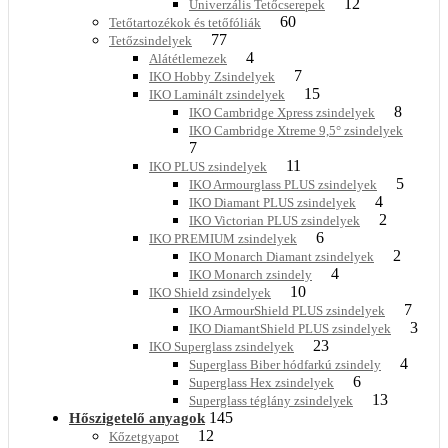
12
Univerzális Tetőcserepek
60
Tetőtartozékok és tetőfóliák
77
Tetőzsindelyek
4
Alátétlemezek
7
IKO Hobby Zsindelyek
15
IKO Laminált zsindelyek
8
IKO Cambridge Xpress zsindelyek
IKO Cambridge Xtreme 9,5° zsindelyek
7
11
IKO PLUS zsindelyek
5
IKO Armourglass PLUS zsindelyek
4
IKO Diamant PLUS zsindelyek
2
IKO Victorian PLUS zsindelyek
6
IKO PREMIUM zsindelyek
2
IKO Monarch Diamant zsindelyek
4
IKO Monarch zsindely
10
IKO Shield zsindelyek
7
IKO ArmourShield PLUS zsindelyek
3
IKO DiamantShield PLUS zsindelyek
23
IKO Superglass zsindelyek
4
Superglass Biber hódfarkú zsindely
6
Superglass Hex zsindelyek
13
Superglass téglány zsindelyek
145
Hőszigetelő anyagok
12
Kőzetgyapot