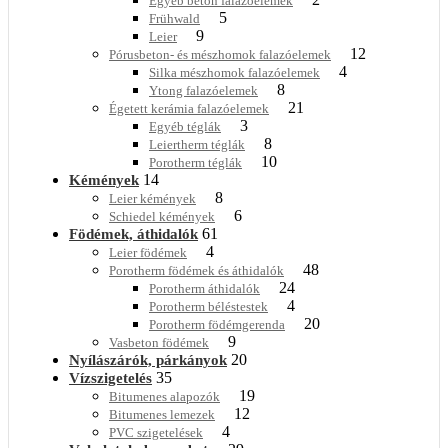
Egyéb beton falazóelemek
5
Frühwald
9
Leier
12
Pórusbeton- és mészhomok falazóelemek
4
Silka mészhomok falazóelemek
8
Ytong falazóelemek
21
Égetett kerámia falazóelemek
3
Egyéb téglák
8
Leiertherm téglák
10
Porotherm téglák
14
Kémények
8
Leier kémények
6
Schiedel kémények
61
Födémek, áthidalók
4
Leier födémek
48
Porotherm födémek és áthidalók
24
Porotherm áthidalók
4
Porotherm béléstestek
20
Porotherm födémgerenda
9
Vasbeton födémek
20
Nyílászárók, párkányok
35
Vízszigetelés
19
Bitumenes alapozók
12
Bitumenes lemezek
4
PVC szigetelések