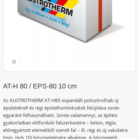
Click to enlarge
AT-H 80 / EPS-80 10 cm
Az AUSTROTHERM AT-H80 expandált polisztirolhab új
épületeknél és régi épülethomlokzatok felújítása során
egyaránt felhasználható. Szinte valamennyi, az építési
gyakorlatban előforduló falszerkezetre – beton, tégla,
előregyártott elemekből szerelt fal – ill. régi és új vakolatra
(min. Hvh 10) hőszigetelésére alkalmas. A hőszigetelő