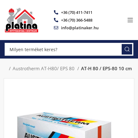
+36 (70) 411-7411
+36 (70) 366-5488
info@platinaker.hu
 XPS
Austrotherm AT-H80/ EPS 80
AT-H 80 / EPS-80 10 cm