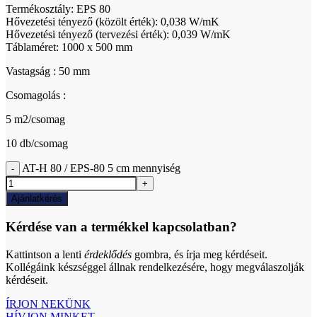
Termékosztály: EPS 80
Hővezetési tényező (közölt érték): 0,038 W/mK
Hővezetési tényező (tervezési érték): 0,039 W/mK
Táblaméret: 1000 x 500 mm
Vastagság : 50 mm
Csomagolás :
5 m2/csomag
10 db/csomag
AT-H 80 / EPS-80 5 cm mennyiség
Ajánlatkérés
Kérdése van a termékkel kapcsolatban?
Kattintson a lenti
érdeklődés
gombra, és írja meg kérdéseit.
Kollégáink készséggel állnak rendelkezésére, hogy megválaszolják
kérdéseit.
ÍRJON NEKÜNK
HÍVJON MINKET