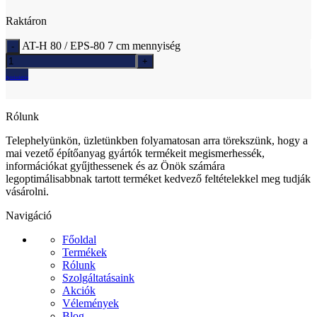
Raktáron
AT-H 80 / EPS-80 7 cm mennyiség
Ajánlatkérés
Rólunk
Telephelyünkön, üzletünkben folyamatosan arra törekszünk, hogy a
mai vezető építőanyag gyártók termékeit megismerhessék,
információkat gyűjthessenek és az Önök számára
legoptimálisabbnak tartott terméket kedvező feltételekkel meg tudják
vásárolni.
Navigáció
Főoldal
Termékek
Rólunk
Szolgáltatásaink
Akciók
Vélemények
Blog