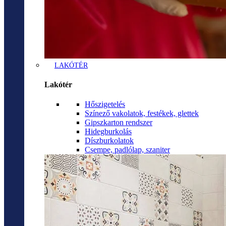
LAKÓTÉR
Lakótér
Hőszigetelés
Színező vakolatok, festékek, glettek
Gipszkarton rendszer
Hidegburkolás
Díszburkolatok
Csempe, padlólap, szaniter