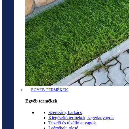
EGYÉB TERMÉKEK
Egyéb termékek
Szerszám, barkács
Kiegészítő termékek, segédanyagok
Tüzelő és tűzálló anyagok
Leértékelt, olcsó