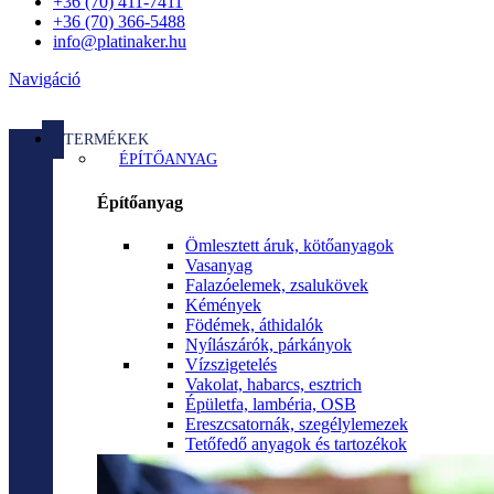
+36 (70) 411-7411
+36 (70) 366-5488
info@platinaker.hu
Navigáció
TERMÉKEK
ÉPÍTŐANYAG
Építőanyag
Ömlesztett áruk, kötőanyagok
Vasanyag
Falazóelemek, zsalukövek
Kémények
Födémek, áthidalók
Nyílászárók, párkányok
Vízszigetelés
Vakolat, habarcs, esztrich
Épületfa, lambéria, OSB
Ereszcsatornák, szegélylemezek
Tetőfedő anyagok és tartozékok