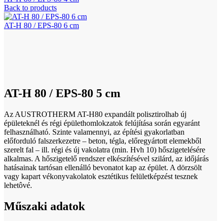
Back to products
AT-H 80 / EPS-80 6 cm
Click to enlarge
AT-H 80 / EPS-80 5 cm
Az AUSTROTHERM AT-H80 expandált polisztirolhab új
épületeknél és régi épülethomlokzatok felújítása során egyaránt
felhasználható. Szinte valamennyi, az építési gyakorlatban
előforduló falszerkezetre – beton, tégla, előregyártott elemekből
szerelt fal – ill. régi és új vakolatra (min. Hvh 10) hőszigetelésére
alkalmas. A hőszigetelő rendszer elkészítésével szilárd, az időjárás
hatásainak tartósan ellenálló bevonatot kap az épület. A dörzsölt
vagy kapart vékonyvakolatok esztétikus felületképzést tesznek
lehetôvé.
Műszaki adatok