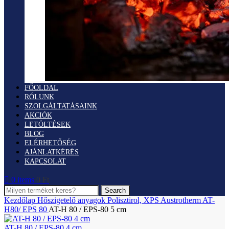
FŐOLDAL
RÓLUNK
SZOLGÁLTATÁSAINK
AKCIÓK
LETÖLTÉSEK
BLOG
ELÉRHETŐSÉG
AJÁNLATKÉRÉS
KAPCSOLAT
0
items
0
Ft
Search
Kezdőlap
Hőszigetelő anyagok
Polisztirol, XPS
Austrotherm AT-
H80/ EPS 80
AT-H 80 / EPS-80 5 cm
AT-H 80 / EPS-80 4 cm