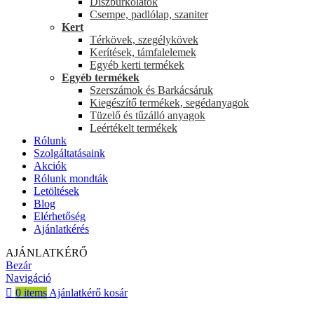
Díszburkolatok
Csempe, padlólap, szaniter
Kert
Térkövek, szegélykövek
Kerítések, támfalelemek
Egyéb kerti termékek
Egyéb termékek
Szerszámok és Barkácsáruk
Kiegészítő termékek, segédanyagok
Tüzelő és tűzálló anyagok
Leértékelt termékek
Rólunk
Szolgáltatásaink
Akciók
Rólunk mondták
Letöltések
Blog
Elérhetőség
Ajánlatkérés
AJÁNLATKÉRŐ
Bezár
Navigáció
0
items
Ajánlatkérő kosár