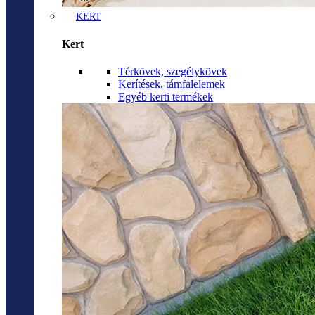
KERT
Kert
Térkövek, szegélykövek
Kerítések, támfalelemek
Egyéb kerti termékek