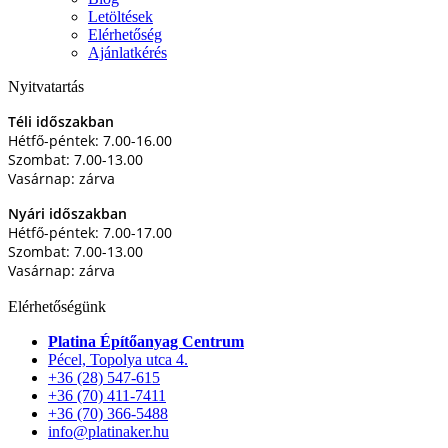
Letöltések
Elérhetőség
Ajánlatkérés
Nyitvatartás
Téli időszakban
Hétfő-péntek: 7.00-16.00
Szombat: 7.00-13.00
Vasárnap: zárva
Nyári időszakban
Hétfő-péntek: 7.00-17.00
Szombat: 7.00-13.00
Vasárnap: zárva
Elérhetőségünk
Platina Építőanyag Centrum
Pécel, Topolya utca 4.
+36 (28) 547-615
+36 (70) 411-7411
+36 (70) 366-5488
info@platinaker.hu