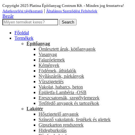
Copyright 2025 Platina Építőanyag Centrum Kft. - Minden jog fenntartva!
|
Adatkezelési tájékoztató
Általános Szerződési Feltételek
Bezár
Search
Főoldal
Termékek
Építőanyag
Ömlesztett áruk, kötőanyagok
Vasanyag
Falazóelemek
Kémények
Födémek, áthidalók
Nyílászárók, párkányok
Vízszigetelés
Vakolat, habarcs, beton
Épületfa-Lambéria -OSB
Ereszcsatornák, szegélylemezek
Tetőfedő anyagok és tartozékok
Lakótér
Hőszigetelő anyagok
Színező vakolatok, festékek és glettek
Gipszkarton rendszerek
Hidegburkolás