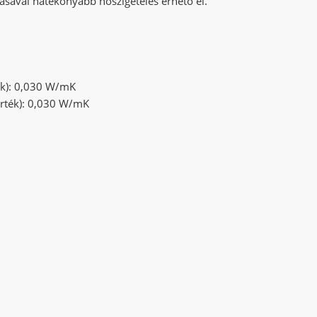
ásával hatékonyabb hőszigetelés érhető el.
ék): 0,030 W/mK
érték): 0,030 W/mK