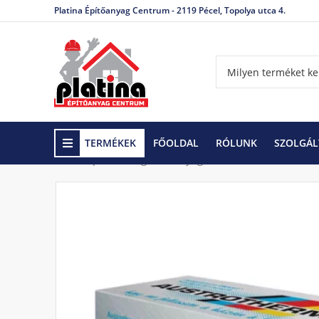
Platina Építőanyag Centrum - 2119 Pécel, Topolya utca 4.
TERMÉKEK
FŐOLDAL
RÓLUNK
SZOLGÁL
Kezdőlap
Hőszigetelő anyagok
Polisztirol, XPS