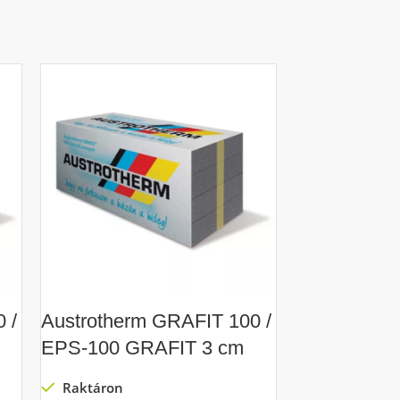
 /
Austrotherm GRAFIT 100 /
Austrother
EPS-100 GRAFIT 3 cm
EPS-100 G
Raktáron
Raktáron