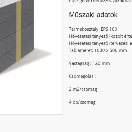
hőszigetelő lemezzel. Alkalmaz
Műszaki adatok
Termékosztály: EPS 100
Hővezetési tényező (közölt ért
Hővezetési tényező (tervezési 
Táblaméret: 1000 x 500 mm
Vastagság : 120 mm
Csomagolás :
2 m2/csomag
4 db/csomag