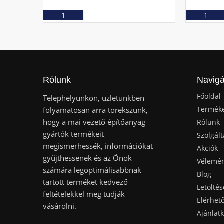
Ajánlatkérés
Rólunk
Navigá
Főoldal
Telephelyünkön, üzletünkben
Termék
folyamatosan arra törekszünk,
hogy a mai vezető építőanyag
Rólunk
gyártók termékeit
Szolgált
megismerhessék, információkat
Akciók
gyűjthessenek és az Önök
Vélemé
számára legoptimálisabbnak
Blog
tartott terméket kedvező
Letöltés
feltételekkel meg tudják
Elérhet
vásárolni.
Ajánlat