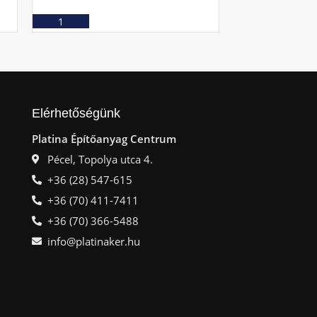
Ajánlatkérés
Ajá
Elérhetőségünk
Platina Építőanyag Centrum
Pécel, Topolya utca 4.
+36 (28) 547-615
+36 (70) 411-7411
+36 (70) 366-5488
info@platinaker.hu