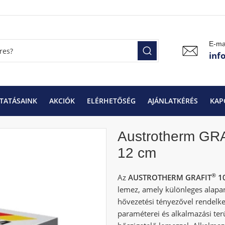
E-ma
inf
TATÁSAINK
AKCIÓK
ELÉRHETŐSÉG
AJÁNLATKÉRÉS
KAP
Austrotherm GRAFIT 100 / EPS- 100 GRAFIT
Austrotherm GRAF
Austrotherm GR
12 cm
®
Az
AUSTROTHERM GRAFIT
1
lemez, amely különleges alap
hővezetési tényezővel rendelke
paraméterei és alkalmazási te