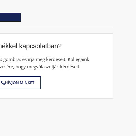
mékkel kapcsolatban?
s
gombra, és írja meg kérdéseit. Kollégáink
zésére, hogy megválaszolják kérdéseit.
HÍVJON MINKET