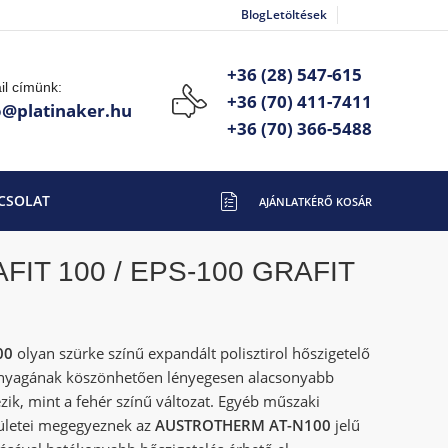
Blog
Letöltések
+36 (28) 547-615
il címünk:
+36 (70) 411-7411
o@platinaker.hu
+36 (70) 366-5488
CSOLAT
IT 100 / EPS-100 GRAFIT 12 cm
AFIT 100 / EPS-100 GRAFIT
00
olyan szürke színű expandált polisztirol hőszigetelő
anyagának köszönhetően lényegesen alacsonyabb
zik, mint a fehér színű változat. Egyéb műszaki
rületei megegyeznek az
AUSTROTHERM AT-N100
jelű