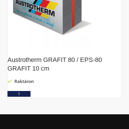
Austrotherm GRAFIT 80 / EPS-80
A
GRAFIT 10 cm
G
Raktáron
Ajánlatkérés