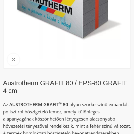
Click to enlarge
Austrotherm GRAFIT 80 / EPS-80 GRAFIT
4 cm
®
Az
AUSTROTHERM GRAFIT
80
olyan szürke színű expandált
polisztirol hőszigetelő lemez, amely különleges
alapanyagának köszönhetően lényegesen alacsonyabb
hővezetési tényezővel rendelkezik, mint a fehér színű változat.
A termék homlokzati hőszigetelő bevonatrendszerekben