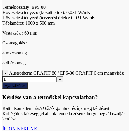
Termékosztály: EPS 80
Hővezetési tényező (közölt érték): 0,031 W/mK
Hővezetési tényező (tervezési érték): 0,031 W/mK
Táblaméret: 1000 x 500 mm
Vastagság : 60 mm
Csomagolás :
4 m2/csomag
8 db/csomag
Austrotherm GRAFIT 80 / EPS-80 GRAFIT 6 cm mennyiség
Ajánlatkérés
Kérdése van a termékkel kapcsolatban?
Kattintson a lenti
érdeklődés
gombra, és írja meg kérdéseit.
Kollégáink készséggel állnak rendelkezésére, hogy megválaszolják
kérdéseit.
ÍRJON NEKÜNK