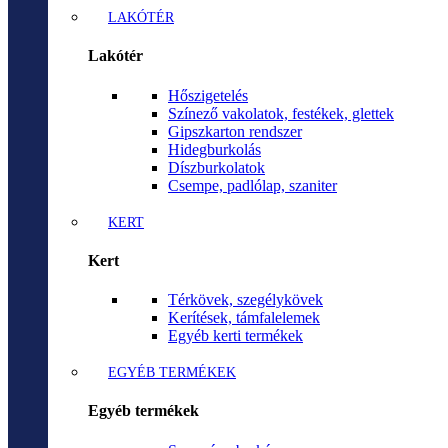
LAKÓTÉR
Lakótér
Hőszigetelés
Színező vakolatok, festékek, glettek
Gipszkarton rendszer
Hidegburkolás
Díszburkolatok
Csempe, padlólap, szaniter
KERT
Kert
Térkövek, szegélykövek
Kerítések, támfalelemek
Egyéb kerti termékek
EGYÉB TERMÉKEK
Egyéb termékek