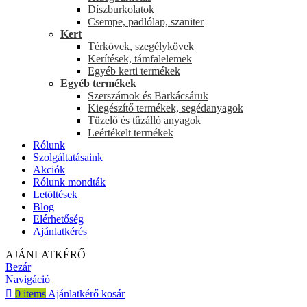
Díszburkolatok
Csempe, padlólap, szaniter
Kert
Térkövek, szegélykövek
Kerítések, támfalelemek
Egyéb kerti termékek
Egyéb termékek
Szerszámok és Barkácsáruk
Kiegészítő termékek, segédanyagok
Tüzelő és tűzálló anyagok
Leértékelt termékek
Rólunk
Szolgáltatásaink
Akciók
Rólunk mondták
Letöltések
Blog
Elérhetőség
Ajánlatkérés
AJÁNLATKÉRŐ
Bezár
Navigáció
0
items
Ajánlatkérő kosár