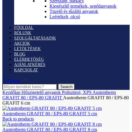
Szerszám, barkács
Kiegészítő termékek, segédanyagok
Tüzelő és tűzálló anyagok
Leértékelt, olcsó
FŐOLDAL
RÓLUNK
SZOLGÁLTATÁSAINK
AKCIÓK
LETÖLTÉSEK
BLOG
ELÉRHETŐSÉG
AJÁNLATKÉRÉS
KAPCSOLAT
0
items
0
Ft
Search
Kezdőlap
Hőszigetelő anyagok
Polisztirol, XPS
Austrotherm
GRAFIT 80 / EPS-80 GRAFIT
Austrotherm GRAFIT 80 / EPS-80
GRAFIT 6 cm
Austrotherm GRAFIT 80 / EPS-80 GRAFIT 5 cm
Back to products
Austrotherm GRAFIT 80 / EPS-80 GRAFIT 8 cm