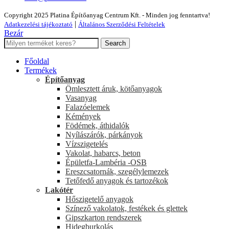
Copyright 2025 Platina Építőanyag Centrum Kft. - Minden jog fenntartva!
|
Adatkezelési tájékoztató
Általános Szerződési Feltételek
Bezár
Search
Főoldal
Termékek
Építőanyag
Ömlesztett áruk, kötőanyagok
Vasanyag
Falazóelemek
Kémények
Födémek, áthidalók
Nyílászárók, párkányok
Vízszigetelés
Vakolat, habarcs, beton
Épületfa-Lambéria -OSB
Ereszcsatornák, szegélylemezek
Tetőfedő anyagok és tartozékok
Lakótér
Hőszigetelő anyagok
Színező vakolatok, festékek és glettek
Gipszkarton rendszerek
Hidegburkolás