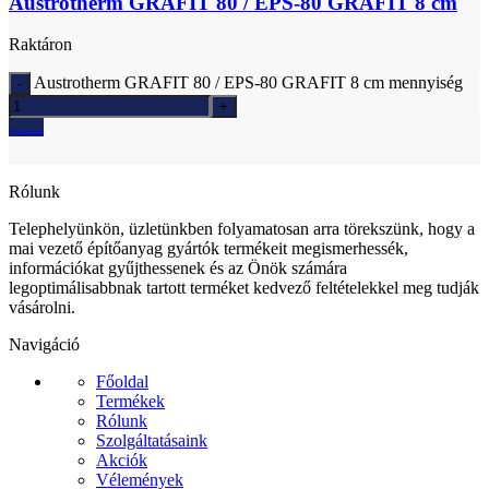
Austrotherm GRAFIT 80 / EPS-80 GRAFIT 8 cm
Raktáron
Austrotherm GRAFIT 80 / EPS-80 GRAFIT 8 cm mennyiség
Ajánlatkérés
Rólunk
Telephelyünkön, üzletünkben folyamatosan arra törekszünk, hogy a
mai vezető építőanyag gyártók termékeit megismerhessék,
információkat gyűjthessenek és az Önök számára
legoptimálisabbnak tartott terméket kedvező feltételekkel meg tudják
vásárolni.
Navigáció
Főoldal
Termékek
Rólunk
Szolgáltatásaink
Akciók
Vélemények