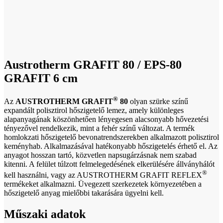
Click to enlarge
Austrotherm GRAFIT 80 / EPS-80
GRAFIT 6 cm
®
Az
AUSTROTHERM GRAFIT
80
olyan szürke színű
expandált polisztirol hőszigetelő lemez, amely különleges
alapanyagának köszönhetően lényegesen alacsonyabb hővezetési
tényezővel rendelkezik, mint a fehér színű változat. A termék
homlokzati hőszigetelő bevonatrendszerekben alkalmazott polisztirol
keményhab. Alkalmazásával hatékonyabb hőszigetelés érhető el. Az
anyagot hosszan tartó, közvetlen napsugárzásnak nem szabad
kitenni. A felület túlzott felmelegedésének elkerülésére állványhálót
®
kell használni, vagy az AUSTROTHERM GRAFIT REFLEX
termékeket alkalmazni. Üvegezett szerkezetek környezetében a
hőszigetelő anyag mielőbbi takarására ügyelni kell.
Műszaki adatok