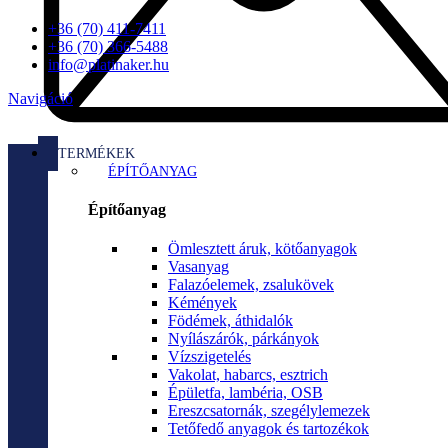
+36 (70) 411-7411
+36 (70) 366-5488
info@platinaker.hu
Navigáció
TERMÉKEK
ÉPÍTŐANYAG
Építőanyag
Ömlesztett áruk, kötőanyagok
Vasanyag
Falazóelemek, zsalukövek
Kémények
Födémek, áthidalók
Nyílászárók, párkányok
Vízszigetelés
Vakolat, habarcs, esztrich
Épületfa, lambéria, OSB
Ereszcsatornák, szegélylemezek
Tetőfedő anyagok és tartozékok