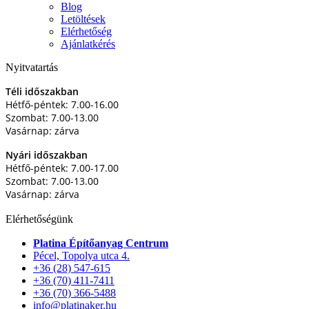
Blog
Letöltések
Elérhetőség
Ajánlatkérés
Nyitvatartás
Téli időszakban
Hétfő-péntek: 7.00-16.00
Szombat: 7.00-13.00
Vasárnap: zárva
Nyári időszakban
Hétfő-péntek: 7.00-17.00
Szombat: 7.00-13.00
Vasárnap: zárva
Elérhetőségünk
Platina Építőanyag Centrum
Pécel, Topolya utca 4.
+36 (28) 547-615
+36 (70) 411-7411
+36 (70) 366-5488
info@platinaker.hu