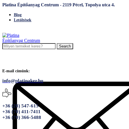
Platina Építőanyag Centrum - 2119 Pécel, Topolya utca 4.
Blog
Letöltések
Search
E-mail címünk:
info@platinaker.hu
+36 (28) 547-615
+36 (70) 411-7411
+36 (70) 366-5488