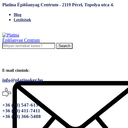
Platina Építőanyag Centrum - 2119 Pécel, Topolya utca 4.
Blog
Letöltések
Search
E-mail címünk:
info@platinaker.hu
+36 (28) 547-615
+36 (70) 411-7411
+36 (70) 366-5488