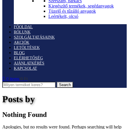
Szerszám, barkács
Kiegészítő termékek, segédanyagok
Tüzelő és tűzálló anyagok
Leértékelt, olcsó
FŐOLDAL
RÓLUNK
SZOLGÁLTATÁSAINK
AKCIÓK
LETÖLTÉSEK
BLOG
ELÉRHETŐSÉG
AJÁNLATKÉRÉS
KAPCSOLAT
0
items
0
Ft
Search
Posts by
Nothing Found
Apologies, but no results were found. Perhaps searching will help