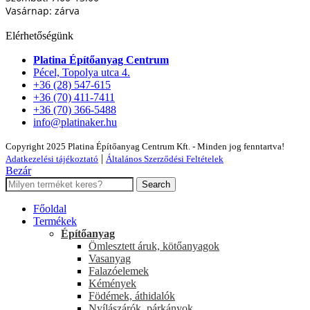
Vasárnap: zárva
Elérhetőségünk
Platina Építőanyag Centrum
Pécel, Topolya utca 4.
+36 (28) 547-615
+36 (70) 411-7411
+36 (70) 366-5488
info@platinaker.hu
Copyright 2025 Platina Építőanyag Centrum Kft. - Minden jog fenntartva!
|
Adatkezelési tájékoztató
Általános Szerződési Feltételek
Bezár
Search
Főoldal
Termékek
Építőanyag
Ömlesztett áruk, kötőanyagok
Vasanyag
Falazóelemek
Kémények
Födémek, áthidalók
Nyílászárók, párkányok