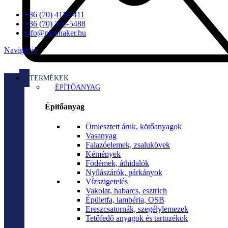
+36 (70) 411-7411
+36 (70) 366-5488
info@platinaker.hu
Navigáció
TERMÉKEK
ÉPÍTŐANYAG
Építőanyag
Ömlesztett áruk, kötőanyagok
Vasanyag
Falazóelemek, zsalukövek
Kémények
Födémek, áthidalók
Nyílászárók, párkányok
Vízszigetelés
Vakolat, habarcs, esztrich
Épületfa, lambéria, OSB
Ereszcsatornák, szegélylemezek
Tetőfedő anyagok és tartozékok