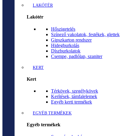
LAKÓTÉR
Lakótér
Hőszigetelés
Színező vakolatok, festékek, glettek
Gipszkarton rendszer
Hidegburkolás
Díszburkolatok
Csempe, padlólap, szaniter
KERT
Kert
Térkövek, szegélykövek
Kerítések, támfalelemek
Egyéb kerti termékek
EGYÉB TERMÉKEK
Egyéb termékek