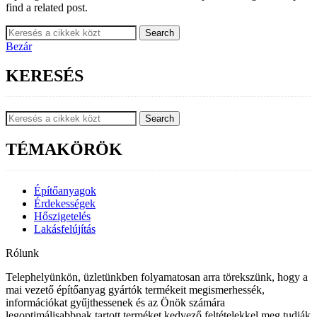
find a related post.
Search
Bezár
KERESÉS
Search
TÉMAKÖRÖK
Építőanyagok
Érdekességek
Hőszigetelés
Lakásfelújítás
Rólunk
Telephelyünkön, üzletünkben folyamatosan arra törekszünk, hogy a
mai vezető építőanyag gyártók termékeit megismerhessék,
információkat gyűjthessenek és az Önök számára
legoptimálisabbnak tartott terméket kedvező feltételekkel meg tudják