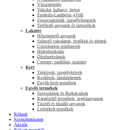
Vízszigetelés
Vakolat, habarcs, beton
Épületfa-Lambéria -OSB
Ereszcsatornák, szegélylemezek
Tetőfedő anyagok és tartozékok
Lakótér
Hőszigetelő anyagok
Színező vakolatok, festékek és glettek
Gipszkarton rendszerek
Hidegburkolás
Díszburkolatok
Csempe, padlólap, szaniter
Kert
Térkövek, szegélykövek
Kerítések, támfalelemek
Egyéb kerti termékek
Egyéb termékek
Szerszámok és Barkácsáruk
Kiegészítő termékek, segédanyagok
Tüzelő és tűzálló anyagok
Leértékelt termékek
Rólunk
Szolgáltatásaink
Akciók
Rólunk mondták