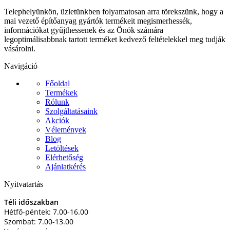
Telephelyünkön, üzletünkben folyamatosan arra törekszünk, hogy a
mai vezető építőanyag gyártók termékeit megismerhessék,
információkat gyűjthessenek és az Önök számára
legoptimálisabbnak tartott terméket kedvező feltételekkel meg tudják
vásárolni.
Navigáció
Főoldal
Termékek
Rólunk
Szolgáltatásaink
Akciók
Vélemények
Blog
Letöltések
Elérhetőség
Ajánlatkérés
Nyitvatartás
Téli időszakban
Hétfő-péntek: 7.00-16.00
Szombat: 7.00-13.00