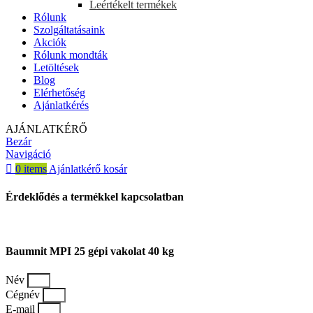
Leértékelt termékek
Rólunk
Szolgáltatásaink
Akciók
Rólunk mondták
Letöltések
Blog
Elérhetőség
Ajánlatkérés
AJÁNLATKÉRŐ
Bezár
Navigáció
0
items
Ajánlatkérő kosár
Érdeklődés a termékkel kapcsolatban
Baumnit MPI 25 gépi vakolat 40 kg
Név
Cégnév
E-mail