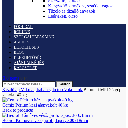
Szerszám, barkács
Kiegészítő termékek, segédanyagok
Tüzelő és tűzálló anyagok
Leértékelt, olcsó
FŐOLDAL
RÓLUNK
SZOLGÁLTATÁSAINK
AKCIÓK
LETÖLTÉSEK
BLOG
ELÉRHETŐSÉG
AJÁNLATKÉRÉS
KAPCSOLAT
0
items
0
Ft
Search
Kezdőlap
Vakolat, habarcs, beton
Vakolatok
Baumnit MPI 25 gépi
vakolat 40 kg
Cemix Périum kézi alapvakolt 40 kg
Back to products
Beorol Kőműves véső, profi, lapos, 300x18mm