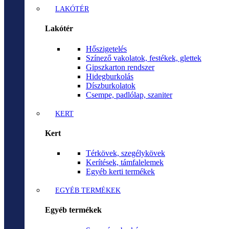
LAKÓTÉR
Lakótér
Hőszigetelés
Színező vakolatok, festékek, glettek
Gipszkarton rendszer
Hidegburkolás
Díszburkolatok
Csempe, padlólap, szaniter
KERT
Kert
Térkövek, szegélykövek
Kerítések, támfalelemek
Egyéb kerti termékek
EGYÉB TERMÉKEK
Egyéb termékek