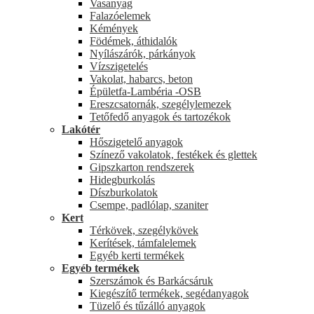
Vasanyag
Falazóelemek
Kémények
Födémek, áthidalók
Nyílászárók, párkányok
Vízszigetelés
Vakolat, habarcs, beton
Épületfa-Lambéria -OSB
Ereszcsatornák, szegélylemezek
Tetőfedő anyagok és tartozékok
Lakótér
Hőszigetelő anyagok
Színező vakolatok, festékek és glettek
Gipszkarton rendszerek
Hidegburkolás
Díszburkolatok
Csempe, padlólap, szaniter
Kert
Térkövek, szegélykövek
Kerítések, támfalelemek
Egyéb kerti termékek
Egyéb termékek
Szerszámok és Barkácsáruk
Kiegészítő termékek, segédanyagok
Tüzelő és tűzálló anyagok