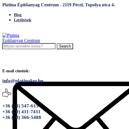
Platina Építőanyag Centrum - 2119 Pécel, Topolya utca 4.
Blog
Letöltések
Search
E-mail címünk:
info@platinaker.hu
+36 (28) 547-615
+36 (70) 411-7411
+36 (70) 366-5488