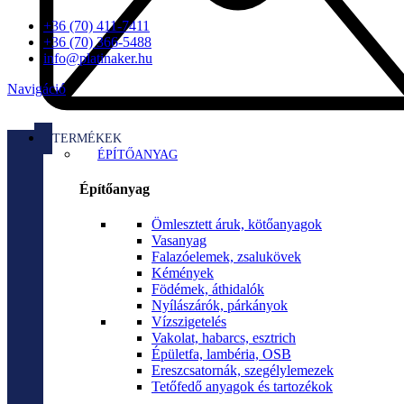
+36 (70) 411-7411
+36 (70) 366-5488
info@platinaker.hu
Navigáció
TERMÉKEK
ÉPÍTŐANYAG
Építőanyag
Ömlesztett áruk, kötőanyagok
Vasanyag
Falazóelemek, zsalukövek
Kémények
Födémek, áthidalók
Nyílászárók, párkányok
Vízszigetelés
Vakolat, habarcs, esztrich
Épületfa, lambéria, OSB
Ereszcsatornák, szegélylemezek
Tetőfedő anyagok és tartozékok