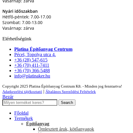
Vasárnap: zárva
Nyári időszakban
Hétfő-péntek: 7.00-17.00
Szombat: 7.00-13.00
Vasárnap: zárva
Elérhetőségünk
Platina Építőanyag Centrum
Pécel, Topolya utca 4.
+36 (28) 547-615
+36 (70) 411-7411
+36 (70) 366-5488
info@platinaker.hu
Copyright 2025 Platina Építőanyag Centrum Kft. - Minden jog fenntartva!
|
Adatkezelési tájékoztató
Általános Szerződési Feltételek
Bezár
Search
Főoldal
Termékek
Építőanyag
Ömlesztett áruk, kötőanyagok