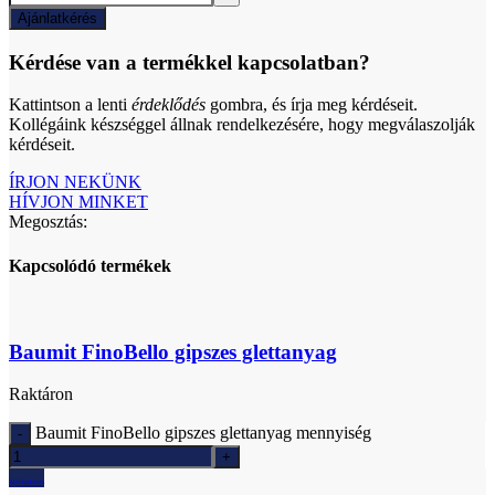
Ajánlatkérés
Kérdése van a termékkel kapcsolatban?
Kattintson a lenti
érdeklődés
gombra, és írja meg kérdéseit.
Kollégáink készséggel állnak rendelkezésére, hogy megválaszolják
kérdéseit.
ÍRJON NEKÜNK
HÍVJON MINKET
Megosztás:
Kapcsolódó termékek
Baumit FinoBello gipszes glettanyag
Raktáron
Baumit FinoBello gipszes glettanyag mennyiség
Ajánlatkérés