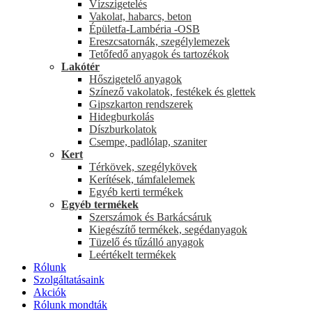
Vízszigetelés
Vakolat, habarcs, beton
Épületfa-Lambéria -OSB
Ereszcsatornák, szegélylemezek
Tetőfedő anyagok és tartozékok
Lakótér
Hőszigetelő anyagok
Színező vakolatok, festékek és glettek
Gipszkarton rendszerek
Hidegburkolás
Díszburkolatok
Csempe, padlólap, szaniter
Kert
Térkövek, szegélykövek
Kerítések, támfalelemek
Egyéb kerti termékek
Egyéb termékek
Szerszámok és Barkácsáruk
Kiegészítő termékek, segédanyagok
Tüzelő és tűzálló anyagok
Leértékelt termékek
Rólunk
Szolgáltatásaink
Akciók
Rólunk mondták