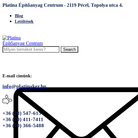
Platina Építőanyag Centrum - 2119 Pécel, Topolya utca 4.
Blog
Letöltések
Search
E-mail címünk:
info@platinaker.hu
+36 (28) 547-615
+36 (70) 411-7411
+36 (70) 366-5488