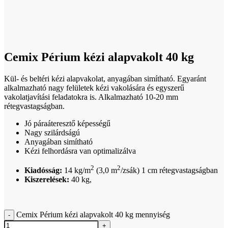
Click to enlarge
Cemix Périum kézi alapvakolt 40 kg
Kül- és beltéri kézi alapvakolat, anyagában simítható. Egyaránt
alkalmazható nagy felületek kézi vakolására és egyszerű
vakolatjavítási feladatokra is. Alkalmazható 10-20 mm
rétegvastagságban.
Jó páraáteresztő képességű
Nagy szilárdságú
Anyagában simítható
Kézi felhordásra van optimalizálva
2
2
Kiadósság:
14 kg/m
(3,0 m
/zsák) 1 cm rétegvastagságban
Kiszerelések:
40 kg,
Cemix Périum kézi alapvakolt 40 kg mennyiség