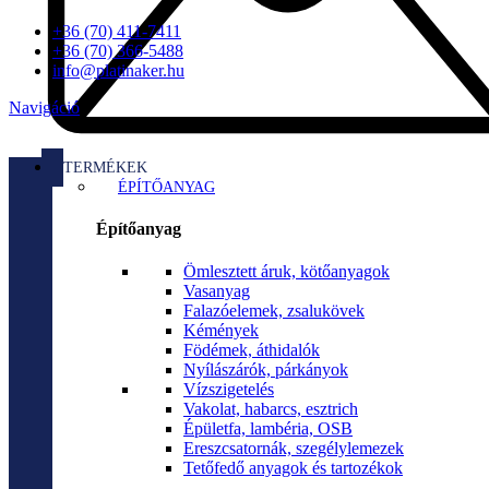
+36 (70) 411-7411
+36 (70) 366-5488
info@platinaker.hu
Navigáció
TERMÉKEK
ÉPÍTŐANYAG
Építőanyag
Ömlesztett áruk, kötőanyagok
Vasanyag
Falazóelemek, zsalukövek
Kémények
Födémek, áthidalók
Nyílászárók, párkányok
Vízszigetelés
Vakolat, habarcs, esztrich
Épületfa, lambéria, OSB
Ereszcsatornák, szegélylemezek
Tetőfedő anyagok és tartozékok