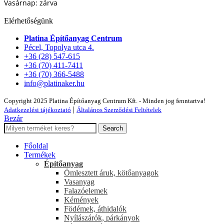
Vasárnap: zárva
Elérhetőségünk
Platina Építőanyag Centrum
Pécel, Topolya utca 4.
+36 (28) 547-615
+36 (70) 411-7411
+36 (70) 366-5488
info@platinaker.hu
Copyright 2025 Platina Építőanyag Centrum Kft. - Minden jog fenntartva!
|
Adatkezelési tájékoztató
Általános Szerződési Feltételek
Bezár
Search
Főoldal
Termékek
Építőanyag
Ömlesztett áruk, kötőanyagok
Vasanyag
Falazóelemek
Kémények
Födémek, áthidalók
Nyílászárók, párkányok