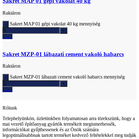
Sakret MAP 01 gépi vakolat 40 kg
Raktáron
Sakret MAP 01 gépi vakolat 40 kg mennyiség
Ajánlatkérés
Sakret MZP-01 lábazati cement vakoló habarcs
Raktáron
Sakret MZP-01 lábazati cement vakoló habarcs mennyiség
Ajánlatkérés
Rólunk
Telephelyünkön, üzletünkben folyamatosan arra törekszünk, hogy a
mai vezető építőanyag gyártók termékeit megismerhessék,
információkat gyűjthessenek és az Önök számára
legoptimálisabbnak tartott terméket kedvező feltételekkel meg tudják