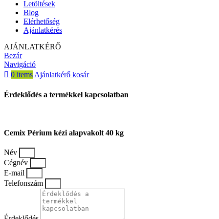
Letöltések
Blog
Elérhetőség
Ajánlatkérés
AJÁNLATKÉRŐ
Bezár
Navigáció
0
items
Ajánlatkérő kosár
Érdeklődés a termékkel kapcsolatban
Cemix Périum kézi alapvakolt 40 kg
Név
Cégnév
E-mail
Telefonszám
Érdeklődés