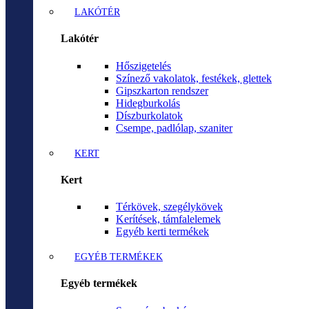
LAKÓTÉR
Lakótér
Hőszigetelés
Színező vakolatok, festékek, glettek
Gipszkarton rendszer
Hidegburkolás
Díszburkolatok
Csempe, padlólap, szaniter
KERT
Kert
Térkövek, szegélykövek
Kerítések, támfalelemek
Egyéb kerti termékek
EGYÉB TERMÉKEK
Egyéb termékek