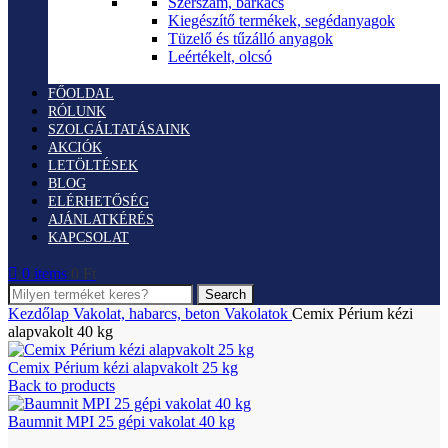
Szerszám, barkács
Kiegészítő termékek, segédanyagok
Tüzelő és tűzálló anyagok
Leértékelt, olcsó
FŐOLDAL
RÓLUNK
SZOLGÁLTATÁSAINK
AKCIÓK
LETÖLTÉSEK
BLOG
ELÉRHETŐSÉG
AJÁNLATKÉRÉS
KAPCSOLAT
0
items
0
Ft
Search
Kezdőlap
Vakolat, habarcs, beton
Vakolatok
Cemix Périum kézi
alapvakolt 40 kg
Cemix Périum kézi alapvakolt 25 kg
Back to products
Baumnit MPI 25 gépi vakolat 40 kg