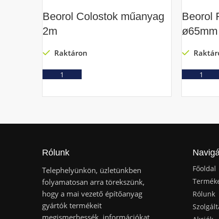
Beorol Colostok műanyag
Beorol 
2m
ø65mm
Raktáron
Raktár
Ajánlatkérés
Rólunk
Navigá
Főoldal
Telephelyünkön, üzletünkben
Termék
folyamatosan arra törekszünk,
hogy a mai vezető építőanyag
Rólunk
gyártók termékeit
Szolgált
megismerhessék, információkat