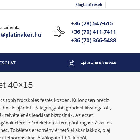
Blog
Letöltések
+36 (28) 547-615
il címünk:
+36 (70) 411-7411
o@platinaker.hu
+36 (70) 366-5488
CSOLAT
et 40×15
cs több fröcskölés festés közben. Különösen precíz
hoz is ajánlott. A legnagyobb gonddal kiválogatott,
k felvételét és leadását biztosítják. Az ecset
ágának elérése érdekében a fém pánt ragasztással és
lhez. Tökéletes eredmény érhető el akár lakkok, olaj
ek felhordásakor. A válogatott bükkfából,