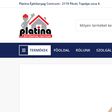
Platina Építőanyag Centrum - 2119 Pécel, Topolya utca 4.
TERMÉKEK
FŐOLDAL
RÓLUNK
SZOLGÁL
Kezdőlap
Szerszámok és Barkácsáruk
Szerszám