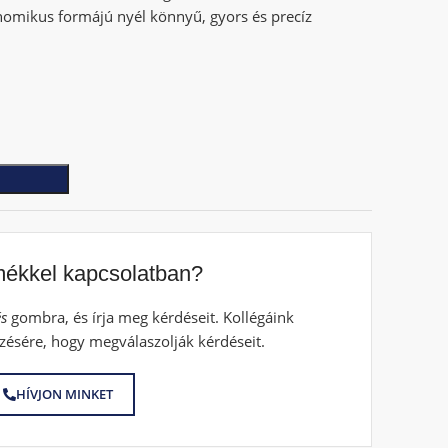
omikus formájú nyél könnyű, gyors és precíz
mékkel kapcsolatban?
s
gombra, és írja meg kérdéseit. Kollégáink
zésére, hogy megválaszolják kérdéseit.
HÍVJON MINKET