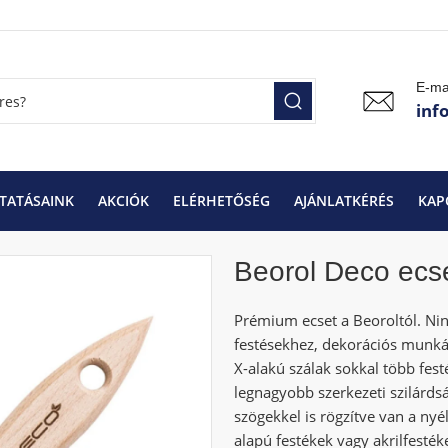
E-ma
inf
TATÁSAINK
AKCIÓK
ELÉRHETŐSÉG
AJÁNLATKÉRÉS
KAP
ok
Beorol Deco ecset 40×15
Beorol Deco ecs
Prémium ecset a Beoroltól. Nin
festésekhez, dekorációs munkák
X-alakú szálak sokkal több festé
legnagyobb szerkezeti szilárds
szögekkel is rögzítve van a nyé
alapú festékek vagy akrilfesték