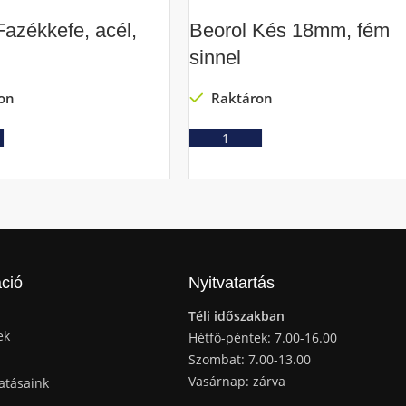
Fazékkefe, acél,
Beorol Kés 18mm, fém
sinnel
on
Raktáron
Ajánlatkérés
Ajánlatkérés
ció
Nyitvatartás
Téli időszakban
ek
Hétfő-péntek: 7.00-16.00
Szombat: 7.00-13.00
Vasárnap: zárva
atásaink