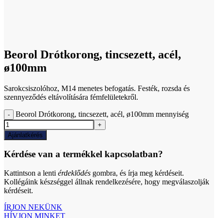
Click to enlarge
Beorol Drótkorong, tincsezett, acél,
ø100mm
Sarokcsiszolóhoz, M14 menetes befogatás. Festék, rozsda és
szennyeződés eltávolítására fémfelületekről.
Beorol Drótkorong, tincsezett, acél, ø100mm mennyiség
Ajánlatkérés
Kérdése van a termékkel kapcsolatban?
Kattintson a lenti
érdeklődés
gombra, és írja meg kérdéseit.
Kollégáink készséggel állnak rendelkezésére, hogy megválaszolják
kérdéseit.
ÍRJON NEKÜNK
HÍVJON MINKET