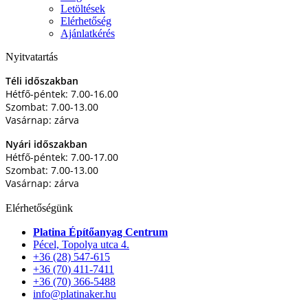
Letöltések
Elérhetőség
Ajánlatkérés
Nyitvatartás
Téli időszakban
Hétfő-péntek: 7.00-16.00
Szombat: 7.00-13.00
Vasárnap: zárva
Nyári időszakban
Hétfő-péntek: 7.00-17.00
Szombat: 7.00-13.00
Vasárnap: zárva
Elérhetőségünk
Platina Építőanyag Centrum
Pécel, Topolya utca 4.
+36 (28) 547-615
+36 (70) 411-7411
+36 (70) 366-5488
info@platinaker.hu