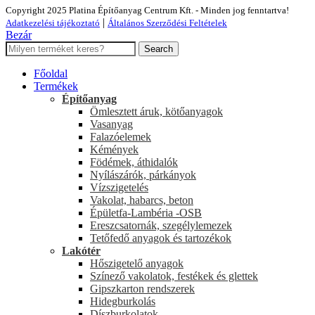
Copyright 2025 Platina Építőanyag Centrum Kft. - Minden jog fenntartva!
|
Adatkezelési tájékoztató
Általános Szerződési Feltételek
Bezár
Search
Főoldal
Termékek
Építőanyag
Ömlesztett áruk, kötőanyagok
Vasanyag
Falazóelemek
Kémények
Födémek, áthidalók
Nyílászárók, párkányok
Vízszigetelés
Vakolat, habarcs, beton
Épületfa-Lambéria -OSB
Ereszcsatornák, szegélylemezek
Tetőfedő anyagok és tartozékok
Lakótér
Hőszigetelő anyagok
Színező vakolatok, festékek és glettek
Gipszkarton rendszerek
Hidegburkolás
Díszburkolatok