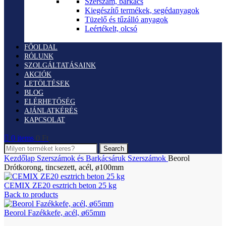
Szerszám, barkács
Kiegészítő termékek, segédanyagok
Tüzelő és tűzálló anyagok
Leértékelt, olcsó
FŐOLDAL
RÓLUNK
SZOLGÁLTATÁSAINK
AKCIÓK
LETÖLTÉSEK
BLOG
ELÉRHETŐSÉG
AJÁNLATKÉRÉS
KAPCSOLAT
0
items
0
Ft
Search
Kezdőlap
Szerszámok és Barkácsáruk
Szerszámok
Beorol
Drótkorong, tincsezett, acél, ø100mm
CEMIX ZE20 esztrich beton 25 kg
Back to products
Beorol Fazékkefe, acél, ø65mm