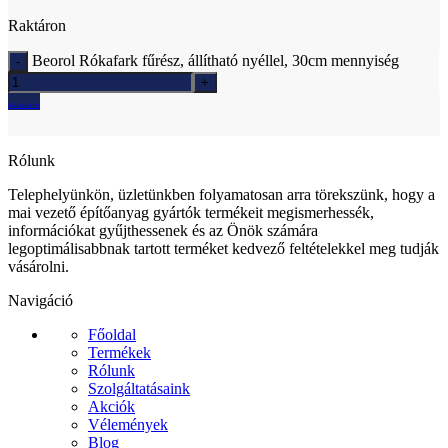
Raktáron
Beorol Rókafark fűrész, állítható nyéllel, 30cm mennyiség
Ajánlatkérés
Rólunk
Telephelyünkön, üzletünkben folyamatosan arra törekszünk, hogy a
mai vezető építőanyag gyártók termékeit megismerhessék,
információkat gyűjthessenek és az Önök számára
legoptimálisabbnak tartott terméket kedvező feltételekkel meg tudják
vásárolni.
Navigáció
Főoldal
Termékek
Rólunk
Szolgáltatásaink
Akciók
Vélemények
Blog