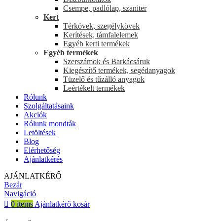
Csempe, padlólap, szaniter
Kert
Térkövek, szegélykövek
Kerítések, támfalelemek
Egyéb kerti termékek
Egyéb termékek
Szerszámok és Barkácsáruk
Kiegészítő termékek, segédanyagok
Tüzelő és tűzálló anyagok
Leértékelt termékek
Rólunk
Szolgáltatásaink
Akciók
Rólunk mondták
Letöltések
Blog
Elérhetőség
Ajánlatkérés
AJÁNLATKÉRŐ
Bezár
Navigáció
0
items
Ajánlatkérő kosár