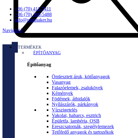
+36 (70) 411-7411
+36 (70) 366-5488
info@platinaker.hu
Navigáció
TERMÉKEK
ÉPÍTŐANYAG
Építőanyag
Ömlesztett áruk, kötőanyagok
Vasanyag
Falazóelemek, zsalukövek
Kémények
Födémek, áthidalók
Nyílászárók, párkányok
Vízszigetelés
Vakolat, habarcs, esztrich
Épületfa, lambéria, OSB
Ereszcsatornák, szegélylemezek
Tetőfedő anyagok és tartozékok