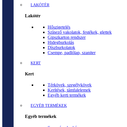
LAKÓTÉR
Lakótér
Hőszigetelés
Színező vakolatok, festékek, glettek
Gipszkarton rendszer
Hidegburkolás
Díszburkolatok
Csempe, padlólap, szaniter
KERT
Kert
Térkövek, szegélykövek
Kerítések, támfalelemek
Egyéb kerti termékek
EGYÉB TERMÉKEK
Egyéb termékek