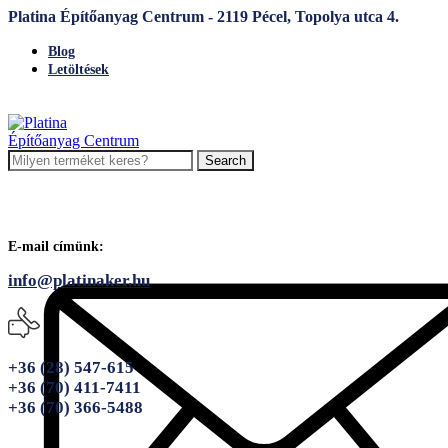
Platina Építőanyag Centrum - 2119 Pécel, Topolya utca 4.
Blog
Letöltések
Search
E-mail címünk:
info@platinaker.hu
+36 (28) 547-615
+36 (70) 411-7411
+36 (70) 366-5488