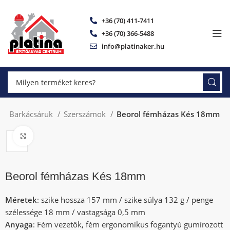
+36 (70) 411-7411
+36 (70) 366-5488
info@platinaker.hu
és Barkácsáruk
Szerszámok
Beorol fémházas Kés 18mm
Click to enlarge
Beorol fémházas Kés 18mm
Méretek
: szike hossza 157 mm / szike súlya 132 g / penge
szélessége 18 mm / vastagsága 0,5 mm
Anyaga
: Fém vezetők, fém ergonomikus fogantyú gumírozott