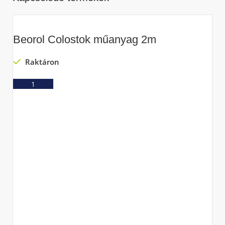
Beorol Colostok műanyag 2m
Raktáron
Ajánlatkérés
B